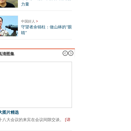
力量
中国好人
>
守望者余锦柱：做山林的“眼
睛”
高清图集
大图片精选
十八大闭幕式记者塞满走廊
十八大会议的来宾在会议间隙交谈。
[详
11月14日上午，等候进入会
小憩。
[详细]