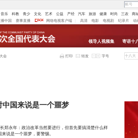
音乐
科教
青少
文化
艺术
公益
产经
汽车
旅游
健康
时尚
三农
商
直播中国
赛事直播
网络电视客户端
|
高清
电影
电视剧
纪录片
动
领导人视频集
寄语十
大会
打印
转发
字号
对中国来说是一个噩梦
长郑永年：政治改革当然要进行，但首先要搞清楚什么样
国来说是一个噩梦，要警惕。