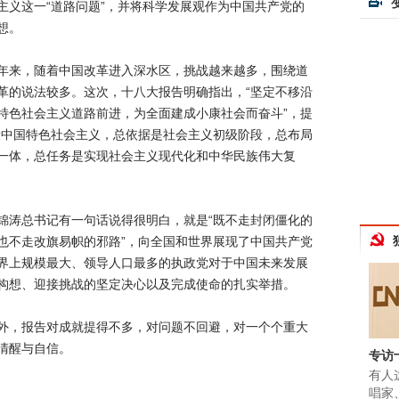
主义这一“道路问题”，并将科学发展观作为中国共产党的
想。
，随着中国改革进入深水区，挑战越来越多，围绕道
革的说法较多。这次，十八大报告明确指出，“坚定不移沿
特色社会主义道路前进，为全面建成小康社会而奋斗”，提
设中国特色社会主义，总依据是社会主义初级阶段，总布局
一体，总任务是实现社会主义现代化和中华民族伟大复
总书记有一句话说得很明白，就是“既不走封闭僵化的
也不走改旗易帜的邪路”，向全国和世界展现了中国共产党
界上规模最大、领导人口最多的执政党对于中国未来发展
构想、迎接挑战的坚定决心以及完成使命的扎实举措。
报告对成就提得不多，对问题不回避，对一个个重大
清醒与自信。
专访
有人
唱家