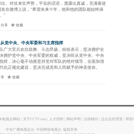
排比、对仗来壮声势，平实的话语，透露出真诚，充满着使
网友在微博上说，“希望未来十年，他和他的团队能始终保
。”
分享
收藏
听从党中央、中央军委和习主席指挥
队广大官兵欢欣鼓舞、斗志昂扬，纷纷表示，坚决拥护全
决拥护党中央、中央军委的权威，坚决听从党中央、中央
指挥，决心毫不动摇坚持党对军队的绝对领导，全面加强
代化正规化建设，坚决完成党和人民赋予的神圣使命。
分享
收藏
央电视台网站
|
关于CCTV.com
|
人才招聘
|
网站声明
|
法律顾问
|
总台总经理室
|
帮助
中央广播电视总台 中国网络电视台 版权所有