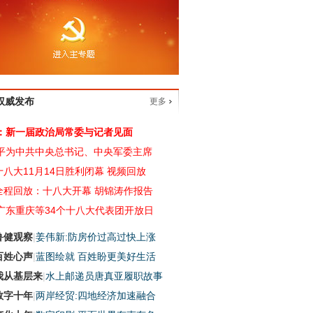
权威发布
更多
：新一届政治局常委与记者见面
平为中共中央总书记、
中央军委主席
十八大11月14日胜利闭幕 视频回放
全程回放：十八大开幕 胡锦涛作报告
广东重庆等34个十八大代表团开放日
鲁健观察
|
姜伟新:防房价过高过快上涨
百姓心声
|
蓝图绘就 百姓盼更美好生活
我从基层来
|
水上邮递员唐真亚履职故事
数字十年
|
两岸经贸:四地经济加速融合