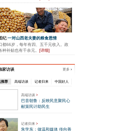
图纪
|
一对山西老夫妻的粮食恩情
口都66岁，每年有四、五千元收入。政
各种补贴也有千余元。
[
详细
]
独家访谈
更多
点推荐
高端访谈
记者归来
中国好人
高端访谈
>
巴音朝鲁：反映民意聚民心
献策民计助民生
记者归来
>
朱学东：做温和媒体 传向善