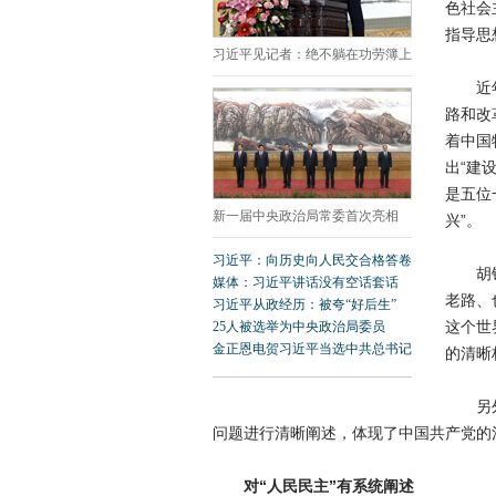
色社会
指导思
习近平见记者：绝不躺在功劳簿上
近年来
路和改
着中国
出“建
是五位
新一届中央政治局常委首次亮相
兴”。
习近平：向历史向人民交合格答卷
胡锦涛
媒体：习近平讲话没有空话套话
老路、
习近平从政经历：被夸“好后生”
这个世
25人被选举为中央政治局委员
金正恩电贺习近平当选中共总书记
的清晰
另外，
问题进行清晰阐述，体现了中国共产党的
对“人民民主”有系统阐述