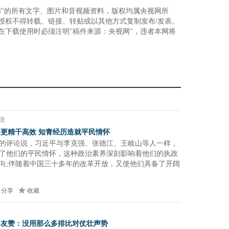
网"的所有文字、图片和音视频资料，版权均属央视网所
授权不得转载、链接、转贴或以其他方式复制发布/发表。
在下载使用时必须注明"稿件来源：央视网"，违者本网将
注
更精干高效 知青经历造就平民情怀
的评论说，习近平与李克强、张德江、王岐山等人一样，
了他们的平民情怀，这种政治素养深刻影响着他们的执政
向;伴随着中国三十多年的改革开放，又使他们具备了开阔
分享
收藏
网友赞：没用那么多排比对仗壮声势