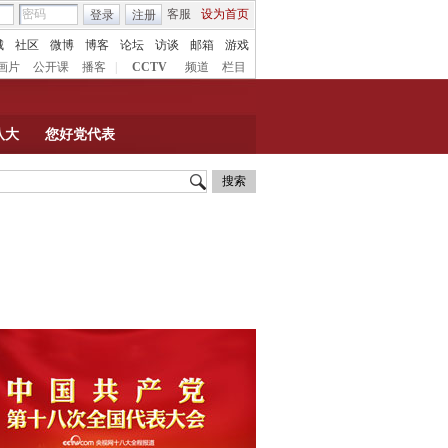
客服
设为首页
登录
注册
城
社区
微博
博客
论坛
访谈
邮箱
游戏
画片
公开课
播客
|
CCTV
频道
栏目
八大
您好党代表
搜索