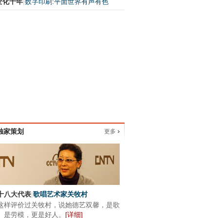
变化十年
|
数字印刷:平面世界有声有色
独家策划
更多
十八大代表
|
歌唱艺术家关牧村
这样评价过关牧村，说她德艺双馨，是歌
、是劳模，更是好人。
[
详细
]