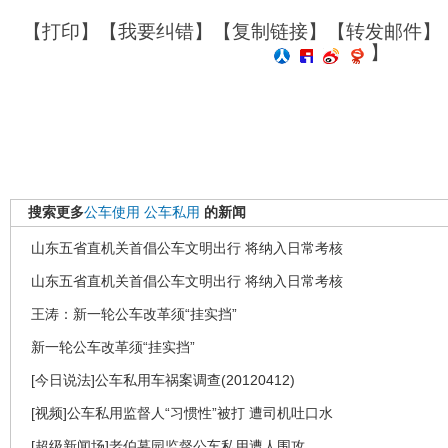
【
打印
】【
我要纠错
】【
复制链接
】【
转发邮件
】
】
搜索更多
公车使用
公车私用
的新闻
山东五省直机关首倡公车文明出行 将纳入日常考核
山东五省直机关首倡公车文明出行 将纳入日常考核
王涛：新一轮公车改革须“挂实挡”
新一轮公车改革须“挂实挡”
[今日说法]公车私用车祸案调查(20120412)
[视频]公车私用监督人“习惯性”被打 遭司机吐口水
[超级新闻场]老伯墓园监督公车私用遭人围攻