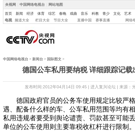
央视网
|
中国网络电视台
|
网站地图
首页
新闻
经济
体育
综艺
春晚
戏曲
音乐
科教
青少
文化
艺术
电视
频道大全
栏目大全
节目大全
直播中国
赛事直播
网络
中国网络电视台
>
新闻台
>
国际图文
>
德国公车私用要纳税 详细跟踪记载
发布时间:2012年04月14日 09:45 |
进入复兴论坛
| 来源：
德国政府官员的公务车使用规定比较严格,
遇、配备什么样的车、公车私用范围等均有
私用违规者要受到舆论谴责、罚款甚至可能丢
单位的公车使用则主要靠税收杠杆进行限制