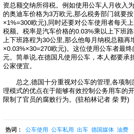
资总额交纳所得税。例如使用公车人月收入为2
的奥迪车价格为3万欧元,那么税务部门就要按照
×1%=300欧元),同时还要对公车使用者每天
税额。税率是汽车价格的0.03%乘以上下班
上下班路程为30公里,那么他每月纳税总额再增
×0.03%×30=270欧元)。这位使用公车者最
元。简单说,在德国凡使用公车，本人都要承
公家便宜。
总之,德国十分重视对公车的管理,各项制
理模式的优点在于能够有效控制公务用车的开
限制了官员的腐败行为。(驻柏林记者 柴 野)
热词：
公车使用
公车私用
出车
德国媒体
油费