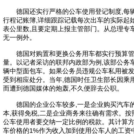
德国还实行严格的公车使用登记制度,每辆
行程记账簿,详细跟踪记载每次出车的实际起
表公里数,且要定期上报主管部门。从总理专
无一例外。
德国对购置和更换公务用车都实行预算管理
量。以记者采访的联邦内政部为例,该部公务车
辆中型面包车。如果公务员违规公车私用被发
受到相应处分。当年,德国时任卫生部长因乘
而遭到德国媒体的炮轰,不久便辞去公职。
德国的企业公车较多,一是企业购买汽车的
本,获得免税,二是企业商务来往确有需求。按
公车使用者要交纳一定比例的税款。其计算方
车价格的1%作为收入加到使用公车人的工资