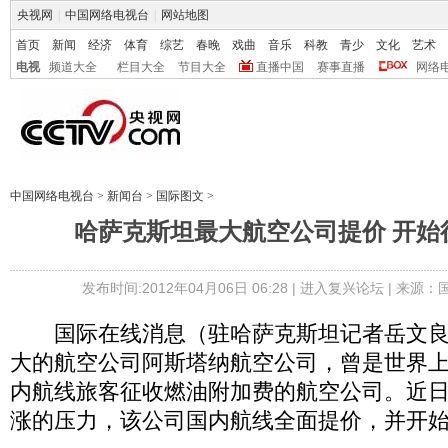
央视网
|
中国网络电视台
|
网站地图
首页
新闻
经济
体育
综艺
春晚
戏曲
音乐
科教
青少
文化
艺术
电视
频道大全
栏目大全
节目大全
直播中国
赛事直播
网络
中国网络电视台
>
新闻台
>
国际图文
>
哈萨克斯坦最大航空公司提价 开始
发布时间:2012年04月06日 06:28 |
进入复兴论坛
| 来源：
国际在线消息（驻哈萨克斯坦记者岳文良
大的航空公司阿斯塔纳航空公司，曾是世界
内航线旅客征收燃油附加费的航空公司。近
涨的压力，该公司国内航线全面提价，并开