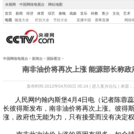
央视网
|
中国网络电视台
|
网站地图
首页
新闻
经济
体育
综艺
春晚
戏曲
音乐
科教
青少
文化
艺术
电视
频道大全
栏目大全
节目大全
直播中国
赛事直播
网络
中国网络电视台
>
新闻台
>
国际图文
>
南非油价将再次上涨 能源部长称政
发布时间:2012年04月05日 05:24 |
进入复兴论坛
| 来源：
人民网约翰内斯堡4月4日电（记者陈蓉蕊
长彼得斯发布，南非油价将再次上涨。彼得
涨，政府也无能为力，只有接受而没有决定