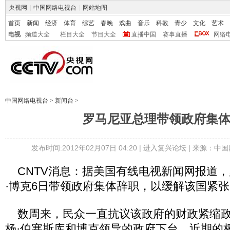
央视网
|
中国网络电视台
|
网站地图
首页
新闻
经济
体育
综艺
春晚
戏曲
音乐
科教
青少
文化
艺术
电视
频道大全
栏目大全
节目大全
直播中国
赛事直播
网络
中国网络电视台
>
新闻台
>
罗马尼亚总理带领政府集
发布时间:2012年02月07日 04:20 |
进入复兴论坛
| 来源：中国
CNTV消息：据美国有线电视新闻网报道，
·博克6日带领政府集体辞职，以缓解该国紧
数周来，民众一直抗议该政府的财政紧缩政
杨·伯塞斯库和博克领导的政府下台。近期的