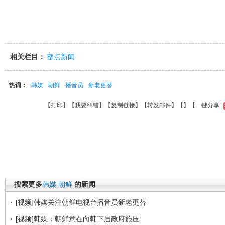
相关栏目：
整点新闻
热词：
韩媒
朝鲜
播音员
新老更替
【
打印
】【
我要纠错
】【
复制链接
】【
转发邮件
】【
】
【一键分享
搜索更多
韩媒
朝鲜
的新闻
[视频]韩媒关注朝鲜电视台播音员新老更替
[视频]韩媒：朝鲜意在向韩下届政府施压