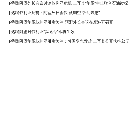
[视频]阿盟外长会议讨论叙利亚危机 土耳其“施压”中止联合石油勘探
[视频]叙利亚局势：阿盟外长会议 被期望“强硬表态”
[视频]阿盟施压叙利亚引发关注 阿盟外长会议在摩洛哥召开
[视频]阿盟对叙利亚“驱逐令”即将生效
[视频]阿盟施压叙利亚引发关注：邻国率先发难 土耳其公开扶持叙