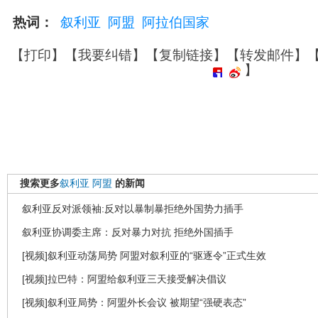
热词：
叙利亚
阿盟
阿拉伯国家
【
打印
】【
我要纠错
】【
复制链接
】【
转发邮件
】
】
搜索更多
叙利亚
阿盟
的新闻
叙利亚反对派领袖:反对以暴制暴拒绝外国势力插手
叙利亚协调委主席：反对暴力对抗 拒绝外国插手
[视频]叙利亚动荡局势 阿盟对叙利亚的“驱逐令”正式生效
[视频]拉巴特：阿盟给叙利亚三天接受解决倡议
[视频]叙利亚局势：阿盟外长会议 被期望“强硬表态”