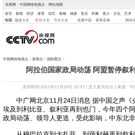
央视网
|
中国网络电视台
|
网站地图
首页
新闻
经济
体育
综艺
春晚
戏曲
音乐
科教
青少
文化
艺术
电视
频道大全
栏目大全
节目大全
直播中国
赛事直播
网络
中国网络电视台
>
新闻台
>
国际图文
>
阿拉伯国家政局动荡 阿盟暂停叙
发布时间:2011年11月24日 15:37 |
进入复兴论坛
| 来源：中
中广网北京11月24日消息 据中国之声《
埃及到利比亚、叙利亚再到也门，今年四个
政局动荡、领导人更迭，受此影响，中东北
从穆巴拉克到卡扎菲，到萨利赫再到叙利