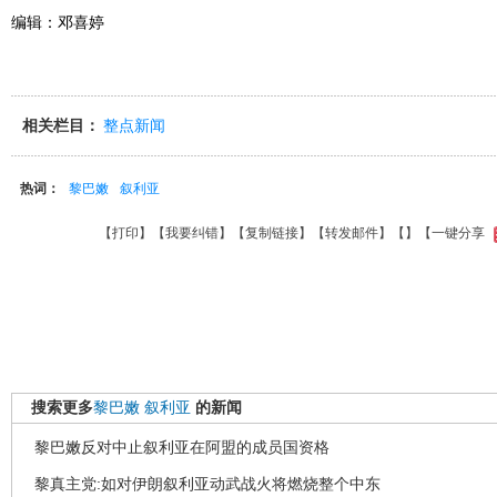
编辑：邓喜婷
相关栏目：
整点新闻
热词：
黎巴嫩
叙利亚
【
打印
】【
我要纠错
】【
复制链接
】【
转发邮件
】【
】
【一键分享
搜索更多
黎巴嫩
叙利亚
的新闻
黎巴嫩反对中止叙利亚在阿盟的成员国资格
黎真主党:如对伊朗叙利亚动武战火将燃烧整个中东