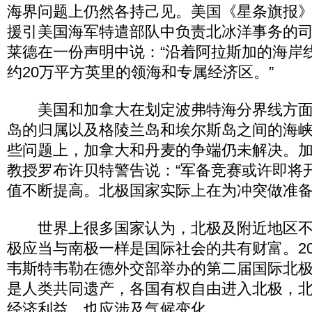
海界问题上仍然各持己见。美国《星条旗报》网站
援引美国海军特遣部队中负责北冰洋事务的司
莱德在一份声明中说：“沿着阿拉斯加的海岸
约20万平方英里的领海和专属经济区。”
美国和加拿大在划定波弗特海分界线方面
岛的归属以及格陵兰岛和埃尔斯岛之间的海
些问题上，加拿大和丹麦的争端仍未解决。
教授罗布许贝特警告说：“军备竞赛或许即将
值不断提高。北极国家实际上在为冲突做准备
世界上很多国家认为，北极及附近地区不
极应当与南极一样是国际社会的共有财富。20
韦斯特韦勒在德外交部举办的第二届国际北
是人类共同遗产，各国有权自由进入北极，
经济利益，也应涉及气候变化。