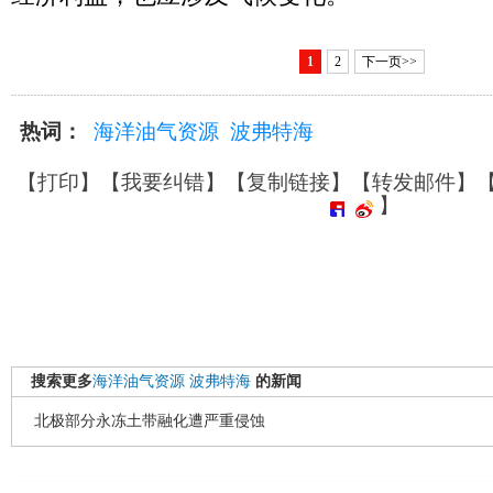
1
2
下一页>>
热词：
海洋油气资源
波弗特海
【
打印
】【
我要纠错
】【
复制链接
】【
转发邮件
】
】
搜索更多
海洋油气资源
波弗特海
的新闻
北极部分永冻土带融化遭严重侵蚀