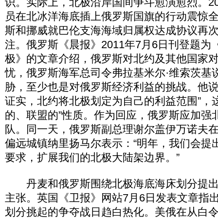
识。实际上，北极沿岸国间争斗愈演愈烈。20
员在北冰洋海底插上俄罗斯国旗的行动震惊全球
斯和挪威就巴伦支海海域归属权达成协议再
注。俄罗斯《晨报》2011年7月6日刊登题
极》的文章介绍，俄罗斯对北约及其他国家
忧，俄罗斯海军总司令弗拉基米尔·维索茨基
胁，至少也是对俄罗斯经济利益的挑战。他说
证实，北约将北极划定为自己的利益范围”，
的、联盟的”性质。作为回应，俄罗斯应加强
队。同一天，俄罗斯副总理谢尔盖伊万诺夫
偏远城镇纳里扬马尔表示：“明年，我们会提
要求，扩展我们的北极大陆架边界。”
丹麦和俄罗斯围绕北极海底海床划分提出
主张。英国《卫报》网站7月6日发表文章指
划分挑起的争夺战日趋白热化。美俄在从白