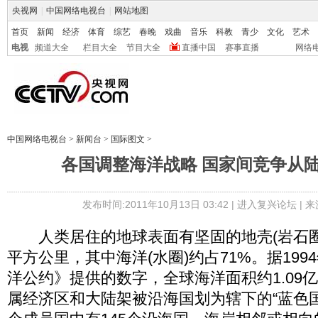
央视网
|
中国网络电视台
|
网站地图
首页
新闻
经济
体育
综艺
春晚
戏曲
音乐
科教
青少
文化
艺术
电视
频道大全
栏目大全
节目大全
直播中国
赛事直播
网络
中国网络电视台
>
新闻台
>
国际图文
>
各国调整海洋战略 国家间竞争从
发布时间:2011年10月13日 03:42 |
进入复兴论坛
| 
人类居住的地球表面有坚固的地壳(岩石圈)，
平方公里，其中海洋(水圈)约占71%。据19
洋公约》提供的数字，全球海洋面积约1.09
属经济区和大陆架被沿海国划为辖下的“蓝色国