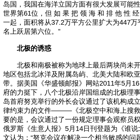
岛国，我国在海洋立国方面有很大发展可能
世界第61位，但 如 果 把 领 海 和 排 他 性 经 
一起，面积将从37.2万平方公里扩大为447
名上跃居第六位。”
北极的诱惑
北极和南极被称为地球上最后两块尚未开
地区包括北冰洋及附属岛屿、北美大陆和欧
带。据美国《华盛顿邮报》网站2011年5月1
府的力挺下，八个北极沿岸国组成的北极理事
岛首府努克举行的外长会议通过了该机构成
律约束力的文件———《北极空中和海上搜
要的是，会议通过了一份规定理事会观察员
俄罗斯《生意人报》5月14日刊登题为《谁
文认为：“努克会议在解决一个相当敏感的问