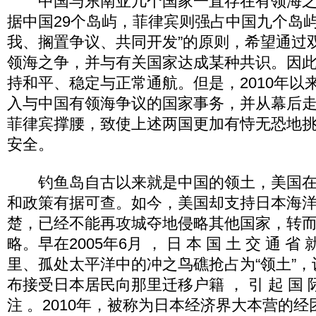
中国与东南亚几个国家一直存在有领海之
据中国29个岛屿，菲律宾则强占中国九个岛屿
我、搁置争议、共同开发”的原则，希望通过
领海之争，并与有关国家达成某种共识。因
持和平、稳定与正常通航。但是，2010年以
入与中国有领海争议的国家事务，并从幕后
菲律宾撑腰，致使上述两国更加有恃无恐地
安全。
钓鱼岛自古以来就是中国的领土，美国在
和政策有据可查。如今，美国却支持日本海
楚，已经不能再攻城夺地侵略其他国家，转而
略。早在2005年6月 ， 日 本 国 土 交 通 省 就
里、孤处太平洋中的冲之鸟礁抢占为“领土”
布接受日本居民向那里迁移户籍 ， 引 起 国 际 
注 。2010年，被称为日本经济界大本营的经