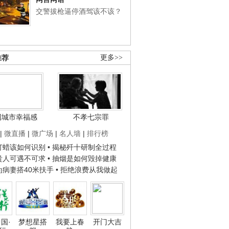
交警拔枪逼停酒驾该不该？
推荐
更多>>
国城市幸福感
不孝七宗罪
|
微直播
|
微广场
|
名人墙
|
排行榜
子打蜡该如何识别
• 揭秘歼十研制全过程
种贵人可遇不可求
• 抽烟是如何毁掉健康
人为病妻搭40米扶手
• 拒绝浪费从我做起
国·
梦想星搭
我要上春
开门大吉