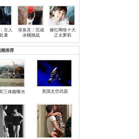
：古人
张泉灵：完成
爆红网络十大
处暑
冰桶挑战
正太萝莉
视频推荐
美国太空武器
军三体舰曝光