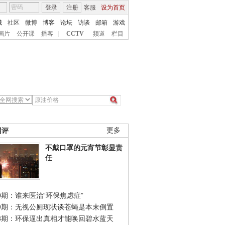
登录
注册
客服
设为首页
城
社区
微博
博客
论坛
访谈
邮箱
游戏
画片
公开课
播客
|
CCTV
频道
栏目
网评
更多
不戴口罩的元宵节彰显责
任
0期：谁来医治“环保焦虑症”
49期：无视公厕现状谈苍蝇是本末倒置
48期：环保逼出真相才能唤回碧水蓝天