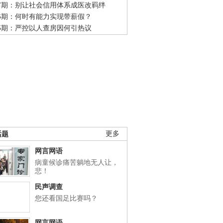
47期：别让社会信用体系成医改羁绊
46期：何时有能力实现带薪假？
45期：严控以人查房因何引热议
话题
更多
网言网语
病童候诊痛苦躺地无人让，
悲！
民声调查
您还看国足比赛吗？
网言网语