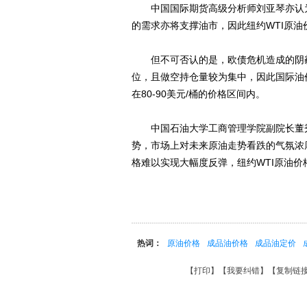
中国国际期货高级分析师刘亚琴亦认为
的需求亦将支撑油市，因此纽约WTI原油
但不可否认的是，欧债危机造成的阴霾
位，且做空持仓量较为集中，因此国际油
在80-90美元/桶的价格区间内。
中国石油大学工商管理学院副院长董秀
势，市场上对未来原油走势看跌的气氛浓
格难以实现大幅度反弹，纽约WTI原油价
热词：
原油价格
成品油价格
成品油定价
【
打印
】【
我要纠错
】【
复制链