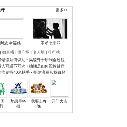
推荐
更多>>
国城市幸福感
不孝七宗罪
|
微直播
|
微广场
|
名人墙
|
排行榜
子打蜡该如何识别
• 揭秘歼十研制全过程
种贵人可遇不可求
• 抽烟是如何毁掉健康
人为病妻搭40米扶手
• 拒绝浪费从我做起
国·
梦想星搭
我要上春
开门大吉
行
档
晚