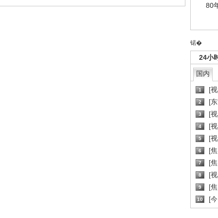
80
锘�
24小
国内
[
1
[
2
[
3
[
4
[
5
[
6
[焦
7
[
8
[
9
[
10