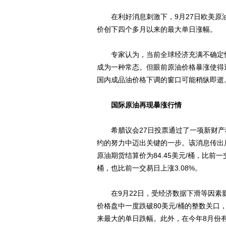
在利好消息刺激下，9月27日欧美原油
价创下四个多月以来的最大单日涨幅。
专家认为，当前全球经济充满不确定性
成为一种常态。但眼前原油价格暴涨使得
国内成品油价格下调的窗口可能稍纵即逝
国际原油再现暴涨行情
希腊议会27日投票通过了一项新财产
约的努力中迈出关键的一步。该消息传出后
原油期货结算价为84.45美元/桶，比前一
桶，也比前一交易日上涨3.08%。
在9月22日，受经济数据下滑等因素影
价格盘中一度跌破80美元/桶的整数关口，最
来最大的单日跌幅。此外，在今年8月份