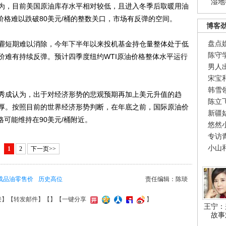
湿地
，目前美国原油库存水平相对较低，且进入冬季后取暖用油
价格难以跌破80美元/桶的整数关口，市场有反弹的空间。
博客
盘点
短期难以消除，今年下半年以来投机基金持仓量整体处于低
陈守
价难有持续反弹。预计四季度纽约WTI原油价格整体水平运行
男人
宋宝
韩雪
成认为，出于对经济形势的悲观预期再加上美元升值的趋
陈立
厚。按照目前的世界经济形势判断，在年底之前，国际原油价
新疆
格可能维持在90美元/桶附近。
悠然
专访
小山
1
2
下一页>>
成品油零售价
历史高位
责任编辑：陈琰
接
】【
转发邮件
】【
】
【一键分享
】
王宁：
故事