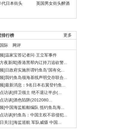
年代日本街头
英国男女街头醉酒
时排行榜
更多
国际
网评
视频]温家宝答记者问·王立军事件
东方夜新闻]香港黑帮内讧持刀追砍警...
视频]日政府实施所谓钓鱼岛“国有化...
视频]我钓鱼岛领海基线声明交存联合...
视频]最新消息：9名日本右翼登钓鱼...
焦点访谈]捍卫领土 绝不退让半步(...
点访谈]酒色陷阱(2012080...
视频]中国海监船舶编队 抵钓鱼岛海...
焦点访谈]钓鱼岛：中国主权不容侵犯...
今日关注]海监巡航 军队威慑 中国...