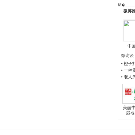
锘�
微博
中
微访谈
• 橙
• 十
• 老
美丽中
湿地