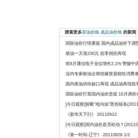
搜索更多
原油价格
成品油价格
的新闻
国际油价行情重振 国内成品油价下调
柴油一天涨230元 批零倒挂再现
前8月通信电子业仅增长2.1% 警惕
业内专家称油企将转嫁资源税给消费
国内柴油供给缺口再现 成品油再现批
国际油价打蔫国内油价坚挺 10月调价
[今日观察]斩断“地沟油”黑色链条(20110
《新华天下行》 20110912
[今日观察]国内油价是否松动？(201109
《第一时间-辽宁》 20110826 1/2