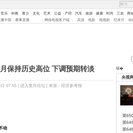
音乐
科教
青少
文化
艺术
公益
产经
汽车
旅游
健康
时尚
三农
商
直播中国
赛事直播
网络电视客户端
|
高清
电影
电视剧
纪录片
动
月保持历史高位 下调预期转淡
锘�
央视
 07:55 |
进入复兴论坛
| 来源：经济参考报
第65
第6
不动
第6