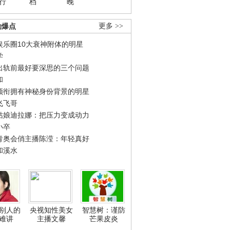
行
档
晚
劲爆点
更多 >>
娱乐圈10大衰神附体的明星
学
出轨前最好要深思的三个问题
和
领衔拥有神秘身份背景的明星
飞飞哥
姑娘迪拉娜：把压力变成动力
小卒
青奥会俏主播陈滢：年轻真好
和溪水
别人的
央视知性美女
智慧树：谨防
难讲
主播文馨
芒果皮炎