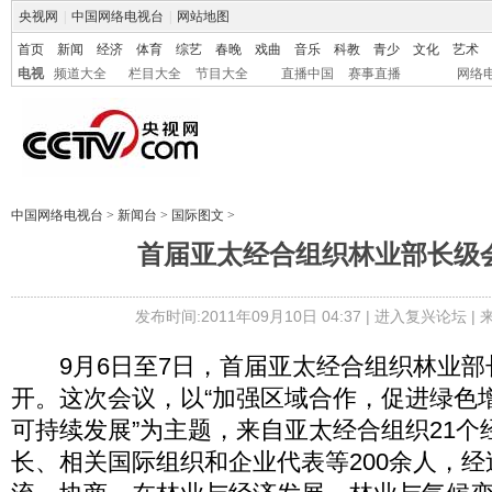
央视网
|
中国网络电视台
|
网站地图
首页
新闻
经济
体育
综艺
春晚
戏曲
音乐
科教
青少
文化
艺术
电视
频道大全
栏目大全
节目大全
直播中国
赛事直播
网络
中国网络电视台
>
新闻台
>
国际图文
>
首届亚太经合组织林业部长级
发布时间:2011年09月10日 04:37 |
进入复兴论坛
|
9月6日至7日，首届亚太经合组织林业部
开。这次会议，以“加强区域合作，促进绿色
可持续发展”为主题，来自亚太经合组织21个
长、相关国际组织和企业代表等200余人，