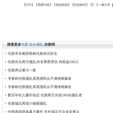
【
打印
】【
我要纠错
】【
复制链接
】【
转发邮件
】【
】
【一键分享
搜索更多
伦敦
街头骚乱
的新闻
伦敦市长鲍里斯称伦敦依旧安全
伦敦街头两天骚乱35名警察受伤 拘留超160人
伦敦再过暴力一夜
专家称伦敦骚乱系英国民众不满情绪爆发
专家称伦敦骚乱系英国民众不满情绪爆发
数百年轻人砸车劫店 伦敦两天共抓160名骚乱者
伦敦城北再现小规模骚乱
伦敦再现群体暴力事件 市长保证不会波及奥运