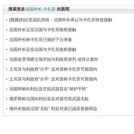
搜索更多
法国外长
卡扎菲
的新闻
[视频]利比亚战乱持续：法国外长承认与卡扎菲特使接触
法国外长证实法国与卡扎菲政权接触
法国外长称卡扎菲已做好下台准备
法国外长证实法国与卡扎菲政权接触
法国改变强硬立场开始与利政府谈判 或停止轰炸
土耳其与利政府“分手“ 反对派称卡扎菲可留国内
土耳其与利政府“分手“ 反对派称卡扎菲可留国内
法国辩称向利比亚空投武器旨在“保护平民”
俄罗斯称法国向利比亚反对派空投武器无耻
俄外长狠批法国“无耻” 利反对派已战至首都周边