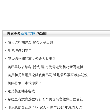
搜索更多
总统
宝座
的新闻
俄大选扑朔迷离 资金大举出逃
洪博培仅列第二
俄大选扑朔迷离，资金大举出逃
奥巴马波多黎各“捞钱”遭批 为竞选造势将亲写微博
美共和党首场辩论猛攻奥巴马 谁是最终赢家难辨端倪
美国将陷日本式停滞?
难觅美国楼市谷底
希拉里有意竞选世行行长？美国高官紧急出面否认
印尼总统苏西洛:他和家人不参与2014年总统大选