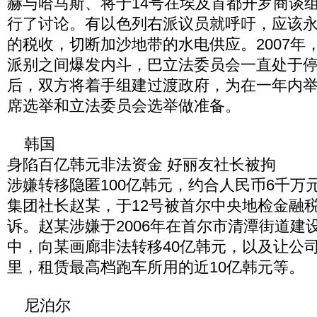
赫与哈马斯、将于14号在埃及首都开罗商谈
行了讨论。有以色列右派议员就呼吁，应该
的税收，切断加沙地带的水电供应。2007年
派别之间爆发内斗，巴立法委员会一直处于
后，双方将着手组建过渡政府，为在一年内
席选举和立法委员会选举做准备。
韩国
身陷百亿韩元非法资金 好丽友社长被拘
涉嫌转移隐匿100亿韩元，约合人民币6千万
集团社长赵某，于12号被首尔中央地检金融
诉。赵某涉嫌于2006年在首尔市清潭街道建
中，向某画廊非法转移40亿韩元，以及让公
里，租赁最高档跑车所用的近10亿韩元等。
尼泊尔