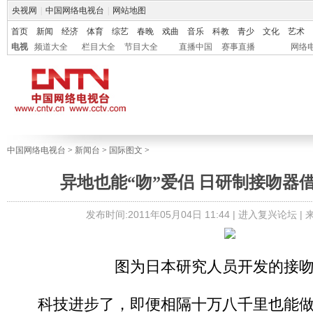
央视网
|
中国网络电视台
|
网站地图
首页
新闻
经济
体育
综艺
春晚
戏曲
音乐
科教
青少
文化
艺术
电视
频道大全
栏目大全
节目大全
直播中国
赛事直播
网络
中国网络电视台
>
新闻台
>
国际图文
>
异地也能“吻”爱侣 日研制接吻器借
发布时间:2011年05月04日 11:44 |
进入复兴论坛
|
图为日本研究人员开发的接
科技进步了，即便相隔十万八千里也能做