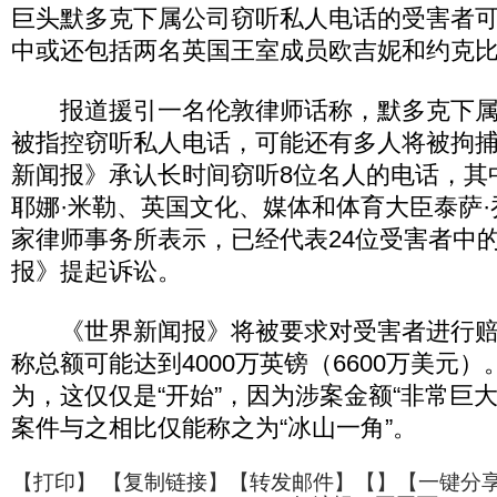
巨头默多克下属公司窃听私人电话的受害者可
中或还包括两名英国王室成员欧吉妮和约克比
报道援引一名伦敦律师话称，默多克下属
被指控窃听私人电话，可能还有多人将被拘捕
新闻报》承认长时间窃听8位名人的电话，其
耶娜·米勒、英国文化、媒体和体育大臣泰萨
家律师事务所表示，已经代表24位受害者中
报》提起诉讼。
《世界新闻报》将被要求对受害者进行赔
称总额可能达到4000万英镑（6600万美元
为，这仅仅是“开始”，因为涉案金额“非常巨
案件与之相比仅能称之为“冰山一角”。
【
打印
】 【
复制链接
】【
转发邮件
】【
】
【一键分