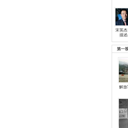
宋英杰
描述
第一
解放