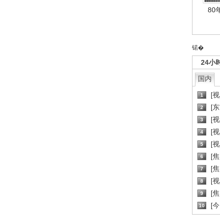
80
锘�
24小
国内
[
1
[
2
[
3
[
4
[
5
[
6
[焦
7
[
8
[
9
[
10