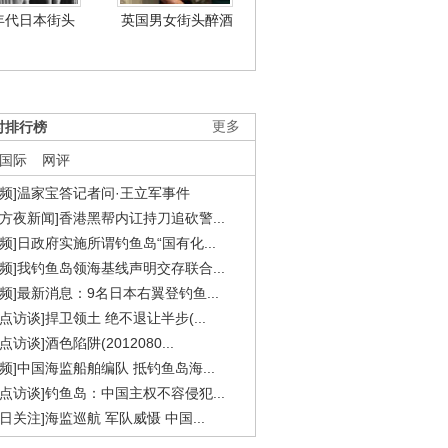
年代日本街头
英国男女街头醉酒
时排行榜
更多
国际
网评
视频]温家宝答记者问·王立军事件
东方夜新闻]香港黑帮内讧持刀追砍警...
视频]日政府实施所谓钓鱼岛“国有化...
视频]我钓鱼岛领海基线声明交存联合...
视频]最新消息：9名日本右翼登钓鱼...
焦点访谈]捍卫领土 绝不退让半步(...
点访谈]酒色陷阱(2012080...
视频]中国海监船舶编队 抵钓鱼岛海...
焦点访谈]钓鱼岛：中国主权不容侵犯...
今日关注]海监巡航 军队威慑 中国...