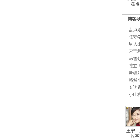
湿地
博客
盘点
陈守
男人
宋宝
韩雪
陈立
新疆
悠然
专访
小山
王宁：
故事