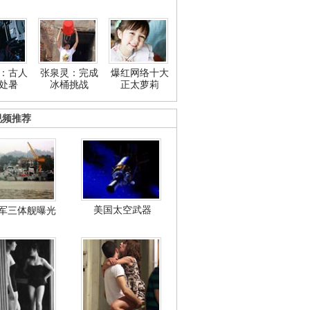
：古人
张泉灵：完成
爆红网络十大
处暑
冰桶挑战
正太萝莉
视频推荐
美国太空武器
军三体舰曝光