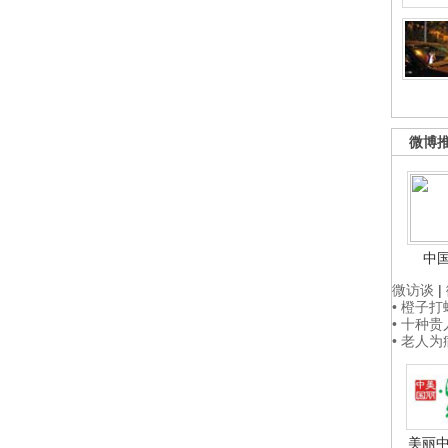
微博
中
微访谈
|
• 橙子
• 十种
• 老人
美丽中