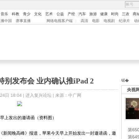
音乐
科教
青少
文化
艺术
公益
产经
汽车
旅游
健康
时尚
三农
商
直播中国
赛事直播
网络电视客户端
|
高清
电影
电视剧
纪录片
动
别发布会 业内确认推iPad 2
锘�
央视
日 18:04 |
进入复兴论坛
| 来源：中广网
早上发出的邀请函（资料图）
第65
《新闻晚高峰》报道，苹果今天早上开始发出一封邀请函，邀
第6