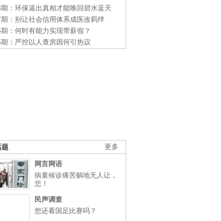
48期：环保逼出真相才能唤回碧水蓝天
47期：别让社会信用体系成医改羁绊
46期：何时有能力实现带薪假？
45期：严控以人查房因何引热议
话题
更多
网言网语
病童候诊痛苦躺地无人让，
悲！
民声调查
您还看国足比赛吗？