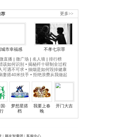
推荐
更多>>
国城市幸福感
不孝七宗罪
微直播
|
微广场
|
名人墙
|
排行榜
打蜡该如何识别
• 揭秘歼十研制全过程
贵人可遇不可求
• 抽烟是如何毁掉健康
为病妻搭40米扶手
• 拒绝浪费从我做起
国·
梦想星搭
我要上春
开门大吉
行
档
晚
意
|
网友智囊团
|
客服中心