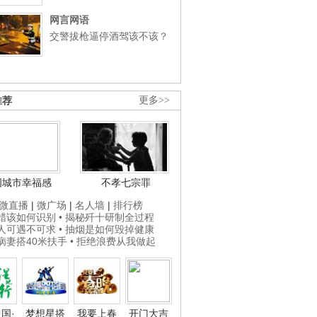
网言网语
交警拔枪逼停酒驾该不该？
推荐
更多>>
国城市幸福感
不孝七宗罪
微直播
|
微广场
|
名人墙
|
排行榜
打蜡该如何识别
• 揭秘歼十研制全过程
贵人可遇不可求
• 抽烟是如何毁掉健康
为病妻搭40米扶手
• 拒绝浪费从我做起
国·
梦想星搭
我要上春
开门大吉