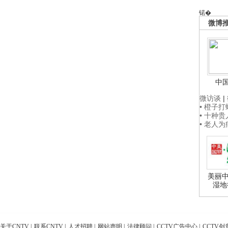
锘�
微博
中
微访谈
|
• 橙子
• 十种
• 老人
美丽中
湿地
关于CNTV
|
联系CNTV
|
人才招聘
|
网站声明
|
法律顾问
|
CCTV广告中心
|
CCTV创