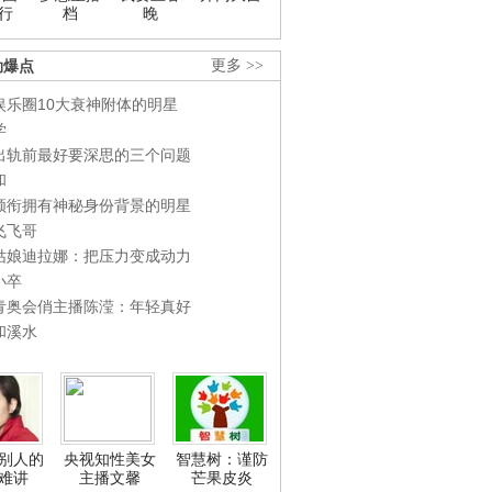
行
档
晚
劲爆点
更多 >>
娱乐圈10大衰神附体的明星
学
出轨前最好要深思的三个问题
和
领衔拥有神秘身份背景的明星
飞飞哥
姑娘迪拉娜：把压力变成动力
小卒
青奥会俏主播陈滢：年轻真好
和溪水
别人的
央视知性美女
智慧树：谨防
难讲
主播文馨
芒果皮炎