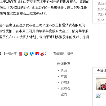
日上午10点在旧金山芳草地艺术中心召开的特别发布会。邀请函
第6
大突出了3月2日的2字。而且2字的一角被揭开，露出的明显是
第6
将在此次发布会上推出iPad 2。
第6
第6
不会出现在这次发布会上呢？这不仅是普通消费者的疑问，
担惊受怕。在本周三召开的苹果年度股东大会上，部分苹果股
理层公布CEO接班人计划，但由于遭到多数股东的反对，这项
】
【一键分享
】
责任编辑：魏铮
热词推荐
iPad
今日
苹果
乔布斯
发布会
业内