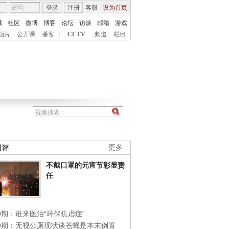
登录
注册
客服
设为首页
城
社区
微博
博客
论坛
访谈
邮箱
游戏
画片
公开课
播客
|
CCTV
频道
栏目
网评
更多
不戴口罩的元宵节彰显责
任
0期：谁来医治“环保焦虑症”
49期：无视公厕现状谈苍蝇是本末倒置