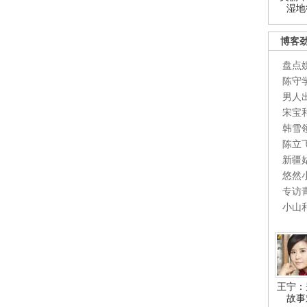
湿地
博客
盘点
陈守
男人
宋宝
韩雪
陈立
新疆
悠然
专访
小山
王宁：
故事