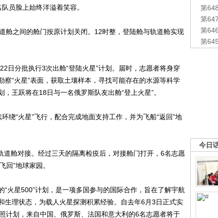
名队员脸上始终洋溢着笑容。
第6
第6
第6
舱之间的舱门按原计划关闭。12时整，登陆舱与轨道舱实现
第6
2日分批执行3次出舱“登陆火星”计划。届时，志愿者将身穿
勘察“火星”表面，获取土壤样本，寻找可能存在的水源等科学
，王跃将在18日与一名俄罗斯队友出舱“登上火星”。
绕“火星”飞行，配合完成地面支持工作，并为飞船“返回”地
今日
轨道舱对接。经过三天的隔离检疫后，对接舱门打开，6名志愿
“飞回”地球家园。
火星500”计划，是一项多国参与的国际合作，旨在了解宇航
和生理状态，为载人火星探测积累经验。自去年6月3日正式实
。按照计划，来自中国、俄罗斯、法国和意大利的6名志愿者将于