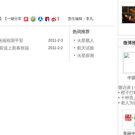
】
【一键分享
】
责任编辑：李凡
热词推荐
祝福祖国平安
火星载人
2011-2-3
微博
星”前送上新春祝福
航天试验
2011-2-2
火星探测
中
微访谈
|
• 橙子
• 十种
• 老人
美丽中