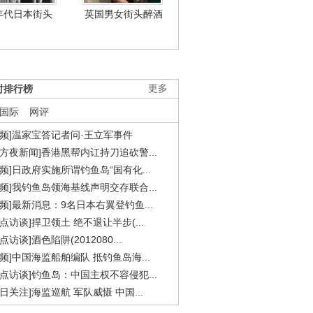
年代日本街头
英国男女街头醉酒
时排行榜
更多
国际
网评
视频]温家宝答记者问·王立军事件
东方夜新闻]香港黑帮内讧持刀追砍警...
视频]日政府实施所谓钓鱼岛“国有化...
视频]我钓鱼岛领海基线声明交存联合...
视频]最新消息：9名日本右翼登钓鱼...
焦点访谈]捍卫领土 绝不退让半步(...
点访谈]酒色陷阱(2012080...
视频]中国海监船舶编队 抵钓鱼岛海...
焦点访谈]钓鱼岛：中国主权不容侵犯...
今日关注]海监巡航 军队威慑 中国...