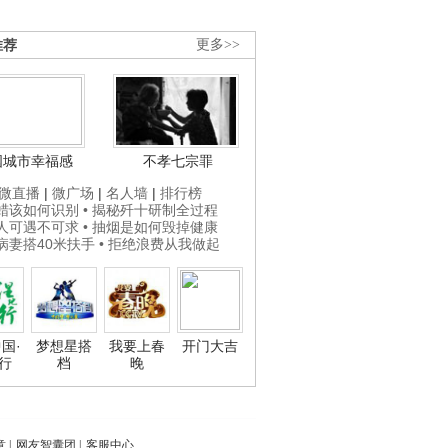
推荐
更多>>
国城市幸福感
不孝七宗罪
微直播
|
微广场
|
名人墙
|
排行榜
打蜡该如何识别
• 揭秘歼十研制全过程
贵人可遇不可求
• 抽烟是如何毁掉健康
为病妻搭40米扶手
• 拒绝浪费从我做起
国·
梦想星搭
我要上春
开门大吉
行
档
晚
意
|
网友智囊团
|
客服中心