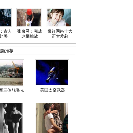
：古人
张泉灵：完成
爆红网络十大
处暑
冰桶挑战
正太萝莉
视频推荐
美国太空武器
军三体舰曝光