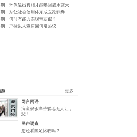
48期：环保逼出真相才能唤回碧水蓝天
47期：别让社会信用体系成医改羁绊
46期：何时有能力实现带薪假？
45期：严控以人查房因何引热议
话题
更多
网言网语
病童候诊痛苦躺地无人让，
悲！
民声调查
您还看国足比赛吗？