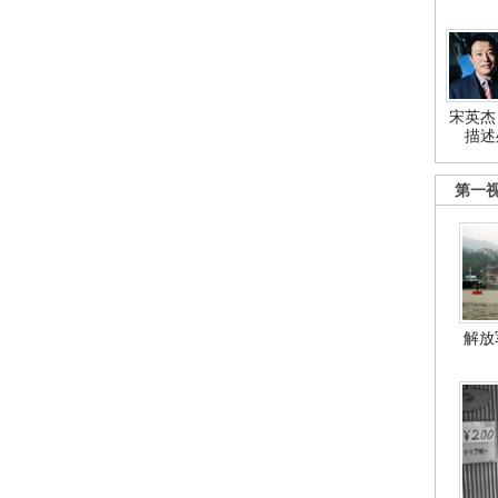
宋英杰
描述
第一
解放