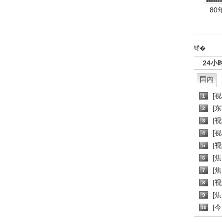
80
锘�
24小
国内
[
1
[
2
[
3
[
4
[
5
[
6
[焦
7
[
8
[
9
[
10