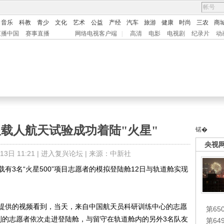
音乐
科教
青少
文化
艺术
公益
产经
汽车
旅游
健康
时尚
三农
商
直播中国
赛事直播
网络电视客户端
|
高清
电影
电视剧
纪录片
动
载人航天试验成功着陆"火星"
锘�
央视
日 11:21 |
进入复兴论坛
| 来源：中新社
载有3名“火星500”项目志愿者的模拟登陆舱12日与轨道舱实现
供的视频看到，当天，来自中国航天员科研训练中心的志愿
第65
利的志愿者依次走进登陆舱，与留守在轨道舱内的另外3名队友
第6