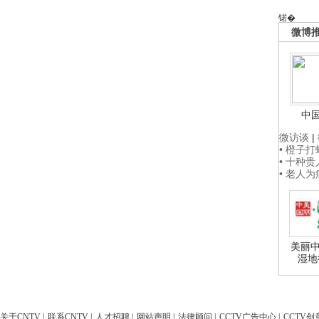
锘�
微博
中
微访谈
|
• 橙子
• 十种
• 老人
美丽中
湿地
关于CNTV
|
联系CNTV
|
人才招聘
|
网站声明
|
法律顾问
|
CCTV广告中心
|
CCTV创