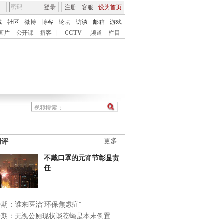
登录
注册
客服
设为首页
城
社区
微博
博客
论坛
访谈
邮箱
游戏
画片
公开课
播客
|
CCTV
频道
栏目
网评
更多
不戴口罩的元宵节彰显责
任
0期：谁来医治“环保焦虑症”
49期：无视公厕现状谈苍蝇是本末倒置