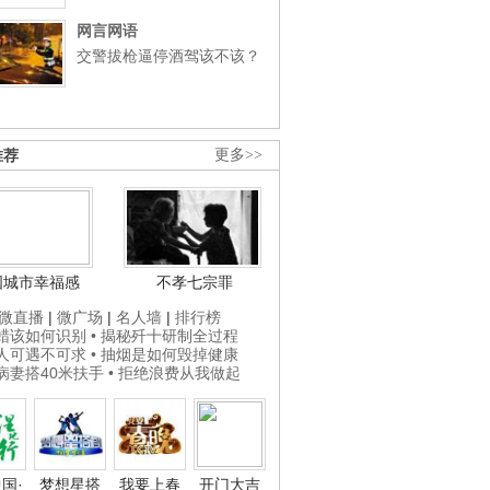
网言网语
交警拔枪逼停酒驾该不该？
推荐
更多>>
国城市幸福感
不孝七宗罪
微直播
|
微广场
|
名人墙
|
排行榜
打蜡该如何识别
• 揭秘歼十研制全过程
贵人可遇不可求
• 抽烟是如何毁掉健康
为病妻搭40米扶手
• 拒绝浪费从我做起
国·
梦想星搭
我要上春
开门大吉