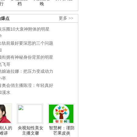
行
档
晚
劲爆点
更多 >>
娱乐圈10大衰神附体的明星
学
出轨前最好要深思的三个问题
和
领衔拥有神秘身份背景的明星
飞飞哥
姑娘迪拉娜：把压力变成动力
小卒
青奥会俏主播陈滢：年轻真好
和溪水
别人的
央视知性美女
智慧树：谨防
难讲
主播文馨
芒果皮炎