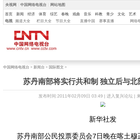
央视网
|
中国网络电视台
|
网站地图
首页
新闻
经济
体育
综艺
春晚
戏曲
音乐
科教
青少
文化
艺术
电视
频道大全
栏目大全
节目大全
直播中国
赛事直播
网络
中国网络电视台
>
新闻台
>
国际图文
>
苏丹南部将实行共和制 独立后与北
发布时间:2011年02月09日 03:49 |
进入复兴论坛
|
新华社发
苏丹南部公民投票委员会7日晚在喀土穆