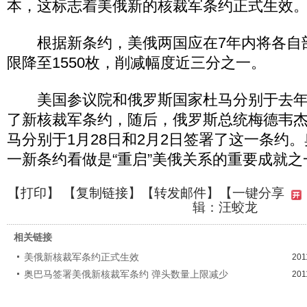
本，这标志着美俄新的核裁军条约正式生效
根据新条约，美俄两国应在7年内将各自
限降至1550枚，削减幅度近三分之一。
美国参议院和俄罗斯国家杜马分别于去年1
了新核裁军条约，随后，俄罗斯总统梅德韦
马分别于1月28日和2月2日签署了这一条约
一新条约看做是“重启”美俄关系的重要成就之
【
打印
】 【
复制链接
】【
转发邮件
】
【一键分享
辑：汪蛟龙
相关链接
美俄新核裁军条约正式生效
201
奥巴马签署美俄新核裁军条约 弹头数量上限减少
201