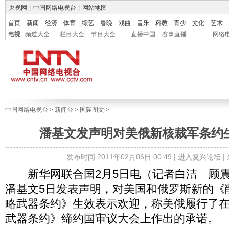
央视网
|
中国网络电视台
|
网站地图
首页
新闻
经济
体育
综艺
春晚
戏曲
音乐
科教
青少
文化
艺术
电视
频道大全
栏目大全
节目大全
直播中国
赛事直播
网络
中国网络电视台
>
新闻台
>
国际图文
>
潘基文发声明对美俄新核裁军条约
发布时间:2011年02月06日 00:49 |
进入复兴论坛
|
新华网联合国2月5日电（记者白洁 顾震
潘基文5日发表声明，对美国和俄罗斯新的《
略武器条约》生效表示欢迎，称美俄履行了在2
武器条约》缔约国审议大会上作出的承诺。