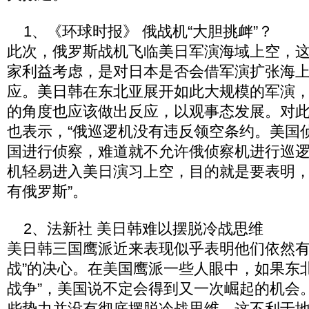
1、《环球时报》 俄战机“大胆挑衅”？
此次，俄罗斯战机飞临美日军演海域上空，
家利益考虑，是对日本是否会借军演扩张海
应。美日韩在东北亚展开如此大规模的军演
的角度也应该做出反应，以观事态发展。对
也表示，“俄巡逻机没有违反领空条约。美国
国进行侦察，难道就不允许俄侦察机进行巡
机轻易进入美日演习上空，目的就是要表明
有俄罗斯”。
2、法新社 美日韩难以摆脱冷战思维
美日韩三国鹰派近来表现似乎表明他们依然有
战”的决心。在美国鹰派一些人眼中，如果东
战争”，美国说不定会得到又一次崛起的机会
些势力并没有彻底摆脱冷战思维，这不利于