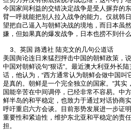
今国家间利益的交错决定战争是受人摒弃的
臂一呼就能把别人拉入战争的能力。仅就韩
望把自己逼入与朝鲜决战的境地，而日本虽
嫌，但如果真的爆发战争，日本也捞不到什
3、英国 路透社 陆克文的几句公道话
美国舆论连日来猛烈抨击中国的朝鲜政策，
中国对朝鲜说句“狠话”。最近澳大利亚外长
话，他认为，“西方通常认为朝鲜会做中国叫
是真的。朝鲜是一个完全独立的国家。”其实
国能辛苦在中间调停，已经非常不容易。中
鲜半岛的和平稳定，也致力于通过对话协商
呼吁重启六方会谈。目前形势发展进一步证
重要性和紧迫性，维护东北亚和平稳定的责
担。