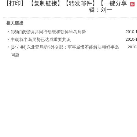
【
打印
】 【
复制链接
】【
转发邮件
】
【一键分享
辑：刘一
相关链接
[视频]俄强调共同行动缓和朝鲜半岛局势
2010-
中朝就半岛局势已达成重要共识
2010-
[24小时]东北亚局势?外交部：军事威慑不能解决朝鲜半岛
2010
问题