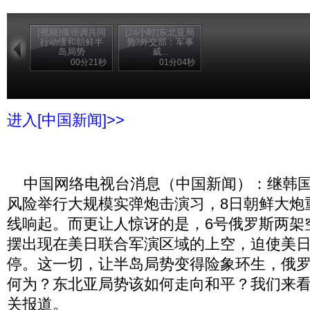
[视频]俄强调共同
[24小时]东北亚局
行动缓和朝鲜半
势?外交部：军事
岛局势
威...
00分21秒
01分04秒
进入[中国新闻]>>
中国网络电视台消息（中国新闻）：继韩国
风险举行大规模实弹炮击演习，8日朝鲜大炮
线响起。而更让人惊讶的是，6号俄罗斯两架
摆出现在美日联合军演区域的上空，迫使美
停。这一切，让半岛局势变得险象环生，俄
何为？东北亚局势该如何走向和平？我们来
关报道。