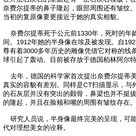
奈费尔提蒂的鼻子隆起，眼部周围还有皱纹
当初的复原像要更接近于她的真实相貌。
奈费尔提蒂死于公元前1330年，死时的年龄
间。1912年她的半身像在埃及被发现。自19
尊有着3000多年历史的雕像凭借它对称的线
球引起了轰动。目前被存放于德国柏林阿尔
去年，德国的科学家首次提出奈费尔提蒂美
真实的容貌有差别。同样是CT扫描显示，与
的石灰层并没有突出的颧骨，鼻梁也并不挺
的隆起，并且在脸颊和嘴的周围有皱纹存在
研究人员说，半身像最终完美的呈现，可能
代对理想美女的诠释。