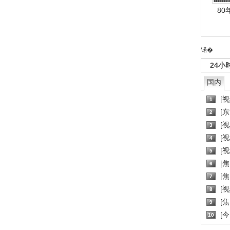
80
锘�
24小
国内
[
1
[
2
[
3
[
4
[
5
[
6
[焦
7
[
8
[
9
[
10