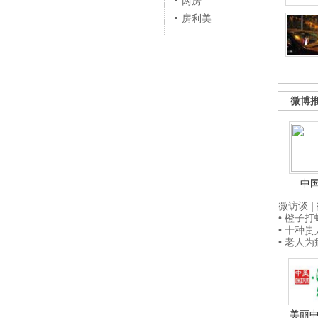
两房
房利美
微博
中
微访谈
|
• 橙子
• 十种
• 老人
美丽中