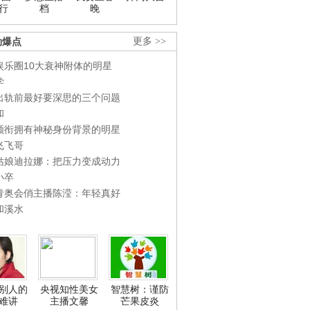
行
档
晚
劲爆点
更多 >>
娱乐圈10大衰神附体的明星
学
出轨前最好要深思的三个问题
和
领衔拥有神秘身份背景的明星
飞飞哥
姑娘迪拉娜：把压力变成动力
小卒
青奥会俏主播陈滢：年轻真好
和溪水
别人的
央视知性美女
智慧树：谨防
难讲
主播文馨
芒果皮炎