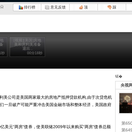
排行榜
意见反馈
顶
踩
房地
[视频][美国]房地
备
美和房利美准备
退出...
1秒
00分18秒
锘�
央视
美公司是美国两家最大的房地产抵押贷款机构,由于次贷危机
心它们一旦破产可能严重冲击美国金融市场和整体经济，美国政府
第65
0亿美元“两房”债券，使美联储2009年以来购买“两房”债券总额
第6