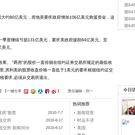
第6
第6
损大约80亿美元，房地美要求政府增加106亿美元救援资金，这
第6
。
第6
季度继续亏损131亿美元，要求美政府援助84亿美元。至
亿美元。
果。 "两房"的股价一直徘徊在纽约证券交易所规定的最低收
日里,房利美的股票收盘价格一直低于1美元的要求根据纽约证交
格要求,必须从交易所退出。
今日
】
【一键分享
】
责任编辑：刘一
热词推荐
两房”股票
新闻背景
2010-7-7
出纽交所
时运不济
2010-6-17
纽交所 新闻30分
美国
2010-6-17