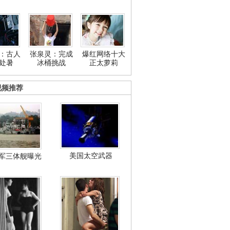
：古人
张泉灵：完成
爆红网络十大
处暑
冰桶挑战
正太萝莉
视频推荐
美国太空武器
军三体舰曝光