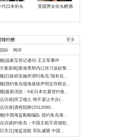
年代日本街头
英国男女街头醉酒
时排行榜
更多
国际
网评
视频]温家宝答记者问·王立军事件
东方夜新闻]香港黑帮内讧持刀追砍警...
视频]日政府实施所谓钓鱼岛“国有化...
视频]我钓鱼岛领海基线声明交存联合...
视频]最新消息：9名日本右翼登钓鱼...
焦点访谈]捍卫领土 绝不退让半步(...
点访谈]酒色陷阱(2012080...
视频]中国海监船舶编队 抵钓鱼岛海...
焦点访谈]钓鱼岛：中国主权不容侵犯...
今日关注]海监巡航 军队威慑 中国...