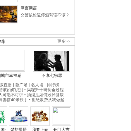
网言网语
交警拔枪逼停酒驾该不该？
推荐
更多>>
国城市幸福感
不孝七宗罪
微直播
|
微广场
|
名人墙
|
排行榜
打蜡该如何识别
• 揭秘歼十研制全过程
贵人可遇不可求
• 抽烟是如何毁掉健康
为病妻搭40米扶手
• 拒绝浪费从我做起
国·
梦想星搭
我要上春
开门大吉