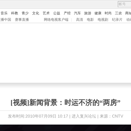
音乐
科教
青少
文化
艺术
公益
产经
汽车
旅游
健康
时尚
三农
商
直播中国
赛事直播
网络电视客户端
|
高清
电影
电视剧
纪录片
动
[视频]新闻背景：时运不济的“两房”
发布时间:2010年07月09日 10:17 |
进入复兴论坛
| 来源：CNTV