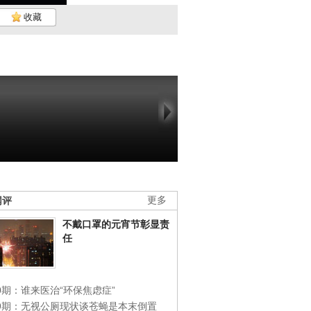
收藏
网评
更多
不戴口罩的元宵节彰显责
任
0期：谁来医治“环保焦虑症”
49期：无视公厕现状谈苍蝇是本末倒置