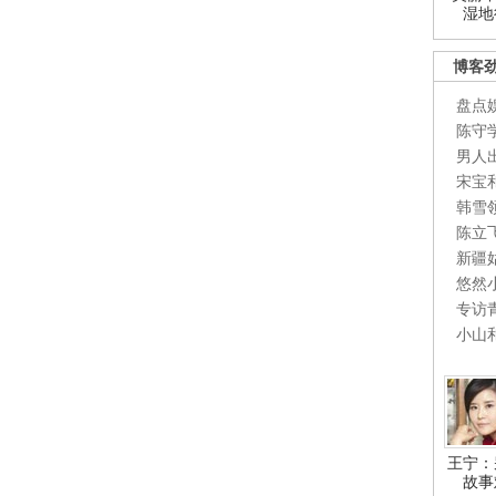
湿地
博客
盘点
陈守
男人
宋宝
韩雪
陈立
新疆
悠然
专访
小山
王宁：
故事