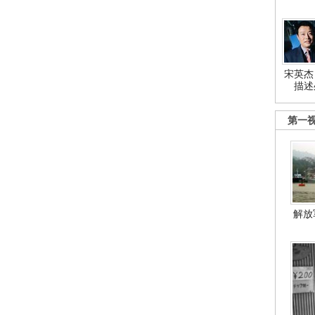
宋英杰
描述
第一
解放