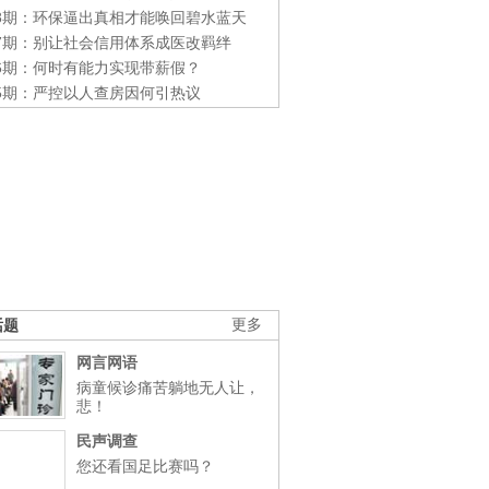
48期：环保逼出真相才能唤回碧水蓝天
47期：别让社会信用体系成医改羁绊
46期：何时有能力实现带薪假？
45期：严控以人查房因何引热议
话题
更多
网言网语
病童候诊痛苦躺地无人让，
悲！
民声调查
您还看国足比赛吗？