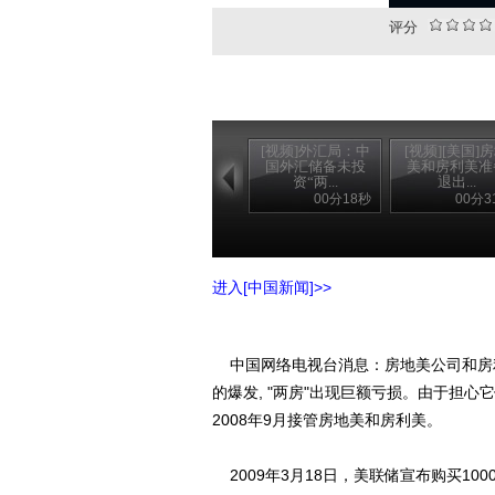
评分
[视频]外汇局：中
[视频][美国]
国外汇储备未投
美和房利美准
资“两...
退出...
00分18秒
00分3
进入[中国新闻]>>
中国网络电视台消息：房地美公司和房利
的爆发, "两房"出现巨额亏损。由于担
2008年9月接管房地美和房利美。
2009年3月18日，美联储宣布购买100