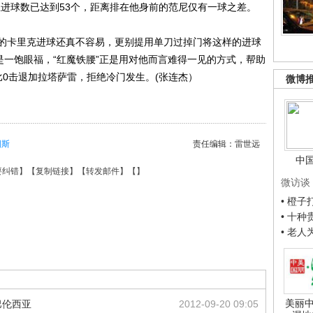
总进球数已达到53个，距离排在他身前的范尼仅有一球之差。
卡里克进球还真不容易，更别提用单刀过掉门将这样的进球
是一饱眼福，“红魔铁腰”正是用对他而言难得一见的方式，帮助
比0击退加拉塔萨雷，拒绝冷门发生。(张连杰）
微博
图斯
责任编辑：雷世远
中
要纠错
】【
复制链接
】【
转发邮件
】【
】
微访谈
• 橙
• 十
• 老
美丽中
巴伦西亚
2012-09-20 09:05