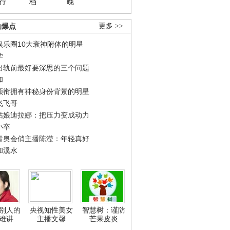
行
档
晚
劲爆点
更多 >>
娱乐圈10大衰神附体的明星
学
出轨前最好要深思的三个问题
和
领衔拥有神秘身份背景的明星
飞飞哥
姑娘迪拉娜：把压力变成动力
小卒
青奥会俏主播陈滢：年轻真好
和溪水
别人的
央视知性美女
智慧树：谨防
难讲
主播文馨
芒果皮炎