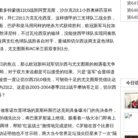
第6
特蒙德1比0战胜阿贾克斯，沙尔克2比1小胜奥林匹亚科
第6
第6
利，拜仁2比1力克瓦伦西亚。这样德甲的三支球队三战全胜，
面，巴萨和皇马用同样的绝杀方式获得胜利，欧冠新军马拉加
完胜泽尼特，不过瓦伦西亚的输球，没能使西甲球队实现同奏凯
纳这两支红色球队战胜各自对手，曼城和切尔西这两支蓝色球队
淡，尤文图斯和AC米兰双双拿到1分。
的焦点，那么欧冠新科冠军切尔西与尤文图斯的相遇毫无争
局，对于双方来说都是可以接受的结果。只是“蓝军”会显得遗
波曾一度让切尔西2比0领先，可韧劲十足的尤文图斯凭借比达
今日
比2。这是自2003-2004赛季2比2战平摩纳哥之后，切尔西
憾？
，做客诺坎普球场的莫斯科斯巴达克则具备爆冷门的先决条件，
1的领先比分，将巴塞罗那逼上绝境。眼看着一场大冷门即将上
入两球，帮助“红蓝战士”激情地完成逆转。C罗能在首个比赛日
动证明他也不甘示弱，两大当今世界足坛顶尖巨星来了一次“隔