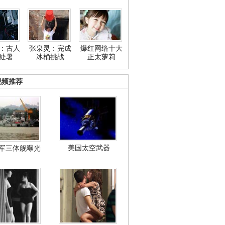
：古人
张泉灵：完成
爆红网络十大
处暑
冰桶挑战
正太萝莉
视频推荐
美国太空武器
军三体舰曝光