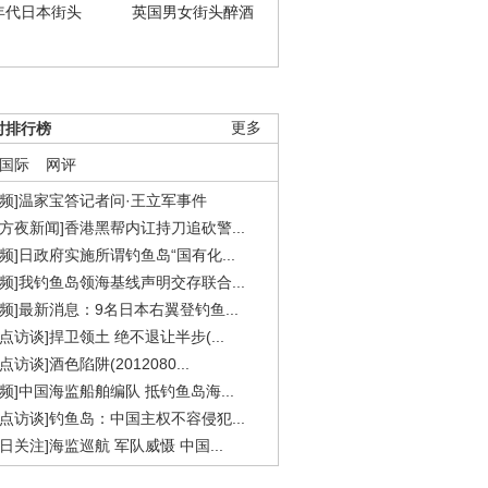
年代日本街头
英国男女街头醉酒
时排行榜
更多
国际
网评
视频]温家宝答记者问·王立军事件
东方夜新闻]香港黑帮内讧持刀追砍警...
视频]日政府实施所谓钓鱼岛“国有化...
视频]我钓鱼岛领海基线声明交存联合...
视频]最新消息：9名日本右翼登钓鱼...
焦点访谈]捍卫领土 绝不退让半步(...
点访谈]酒色陷阱(2012080...
视频]中国海监船舶编队 抵钓鱼岛海...
焦点访谈]钓鱼岛：中国主权不容侵犯...
今日关注]海监巡航 军队威慑 中国...