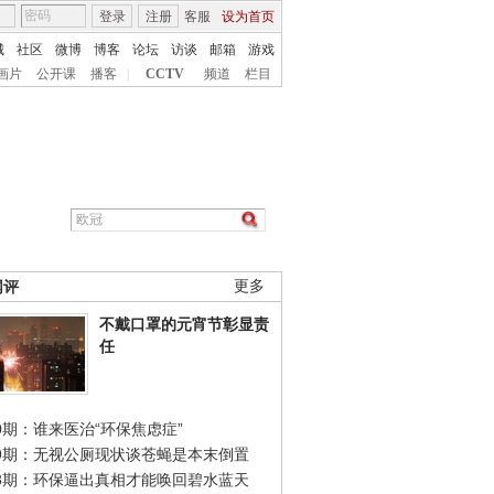
登录
注册
客服
设为首页
城
社区
微博
博客
论坛
访谈
邮箱
游戏
画片
公开课
播客
|
CCTV
频道
栏目
网评
更多
不戴口罩的元宵节彰显责
任
0期：谁来医治“环保焦虑症”
49期：无视公厕现状谈苍蝇是本末倒置
48期：环保逼出真相才能唤回碧水蓝天