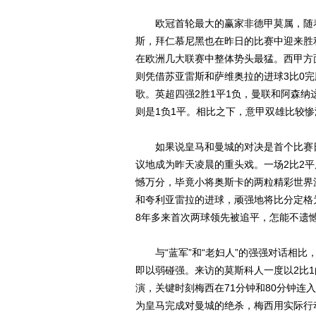
欧冠首轮最大的赢家非德甲莫属，随着多
斯，拜仁慕尼黑也在昨日的比赛中迎来胜
在欧洲几大联赛中整体势头最猛。西甲方
则凭借苏亚雷斯和萨维奥拉的进球3比0
歌。英超四强2胜1平1负，曼联和阿森
则是1负1平。相比之下，意甲双雄比较惨
如果说皇马和曼城的对决是首个比赛日
议地成为昨天凌晨的重头戏。一场2比2平
憾万分，毕竟小将奥斯卡的两粒精彩世界
和夸利亚雷拉的进球，顽强地将比分定格为2
8年多来首次两球领先被追平，怎能不遗
与“蓝军”和“老妇人”的强强对话相比
即以弱碰强。来访的莫斯科人一度以2比
演，关键时刻梅西在71分钟和80分钟连
为皇马完成对曼城的绝杀，梅西用实际行