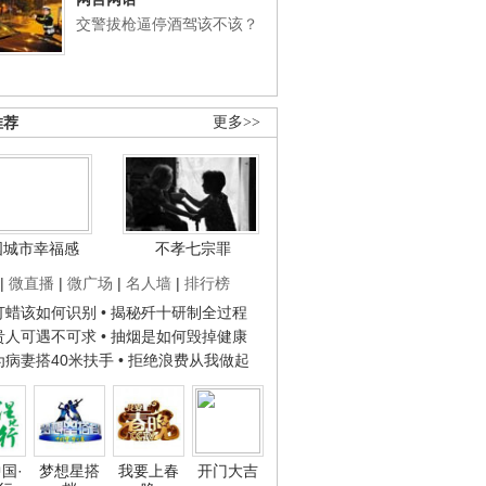
交警拔枪逼停酒驾该不该？
推荐
更多>>
国城市幸福感
不孝七宗罪
|
微直播
|
微广场
|
名人墙
|
排行榜
子打蜡该如何识别
• 揭秘歼十研制全过程
种贵人可遇不可求
• 抽烟是如何毁掉健康
人为病妻搭40米扶手
• 拒绝浪费从我做起
国·
梦想星搭
我要上春
开门大吉