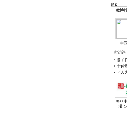
锘�
微博
中
微访谈
• 橙
• 十
• 老
美丽中
湿地