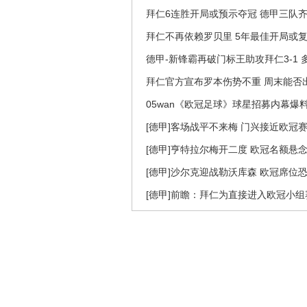
拜仁6连胜开局或预示夺冠 德甲三队齐
拜仁不再依赖罗贝里 5年最佳开局或
德甲-新锋霸再破门标王助攻拜仁3-1 多
拜仁官方宣布罗本伤势不重 周末能否
05wan《欧冠足球》球星招募内幕爆
[德甲]客场战平不来梅 门兴接近欧冠
[德甲]亨特拉尔梅开二度 欧冠名额悬
[德甲]沙尔克迎战勒沃库森 欧冠席位
[德甲]前瞻：拜仁为直接进入欧冠小组