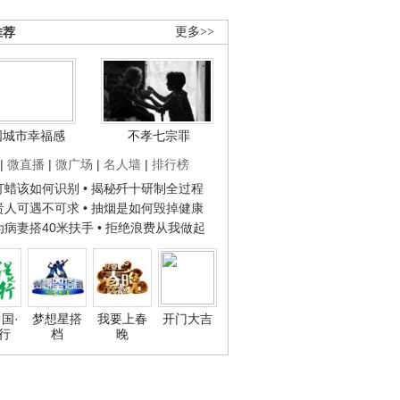
推荐
更多>>
国城市幸福感
不孝七宗罪
|
微直播
|
微广场
|
名人墙
|
排行榜
子打蜡该如何识别
• 揭秘歼十研制全过程
种贵人可遇不可求
• 抽烟是如何毁掉健康
人为病妻搭40米扶手
• 拒绝浪费从我做起
国·
梦想星搭
我要上春
开门大吉
行
档
晚