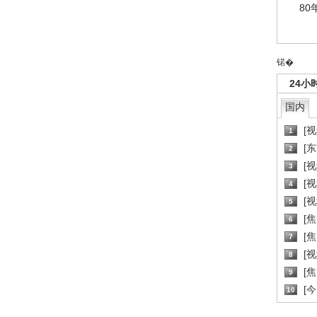
80
锘�
24小
国内
[
1
[
2
[
3
[
4
[
5
[
6
[焦
7
[
8
[
9
[
10