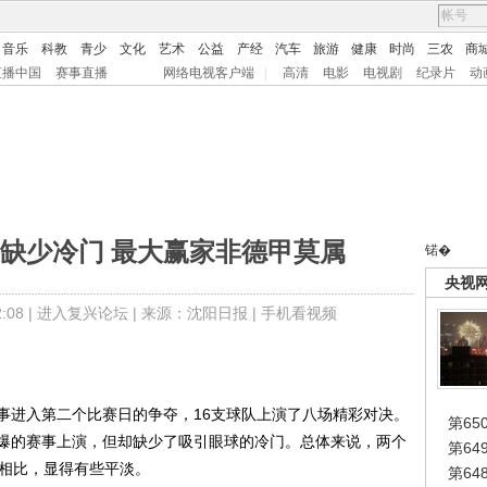
音乐
科教
青少
文化
艺术
公益
产经
汽车
旅游
健康
时尚
三农
商
直播中国
赛事直播
网络电视客户端
|
高清
电影
电视剧
纪录片
动
缺少冷门 最大赢家非德甲莫属
锘�
央视
08 |
进入复兴论坛
| 来源：沈阳日报 |
手机看视频
进入第二个比赛日的争夺，16支球队上演了八场精彩对决。
第65
爆的赛事上演，但却缺少了吸引眼球的冷门。总体来说，两个
第6
轮相比，显得有些平淡。
第6