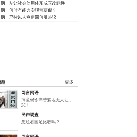
47期：别让社会信用体系成医改羁绊
46期：何时有能力实现带薪假？
45期：严控以人查房因何引热议
话题
更多
网言网语
病童候诊痛苦躺地无人让，
悲！
民声调查
您还看国足比赛吗？
网言网语