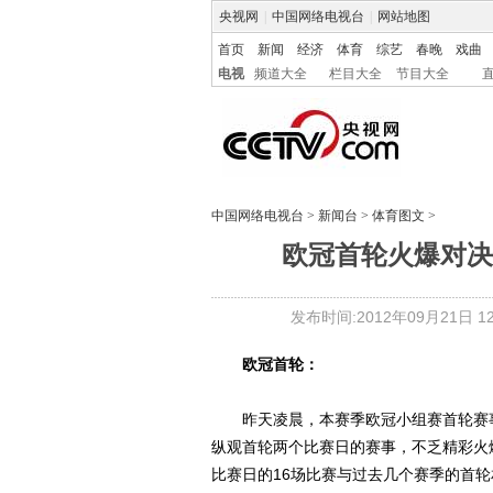
央视网
|
中国网络电视台
|
网站地图
首页
新闻
经济
体育
综艺
春晚
戏曲
电视
频道大全
栏目大全
节目大全
中国网络电视台
>
新闻台
>
体育图文
>
欧冠首轮火爆对决
发布时间:2012年09月21日 12:
欧冠首轮：
昨天凌晨，本赛季欧冠小组赛首轮赛事
纵观首轮两个比赛日的赛事，不乏精彩火
比赛日的16场比赛与过去几个赛季的首