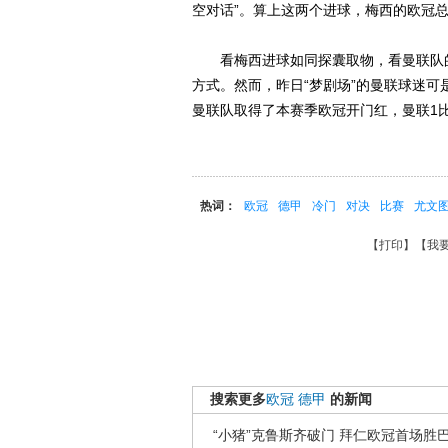
空对话”。算上这两个进球，梅西的欧冠
看梅西进球如同探囊取物，看曼联队的
方式。然而，昨日“梦剧场”的曼联球迷可
曼联队取得了本赛季欧冠开门红，曼联1
热词：
欧冠
德甲
冷门
对决
比赛
尤文
【
打印
】【
我
搜索更多
欧冠
德甲
的新闻
“小猪”克鲁斯齐破门 拜仁欧冠首场胜