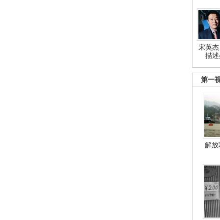
宋英杰
描述
第一
解放