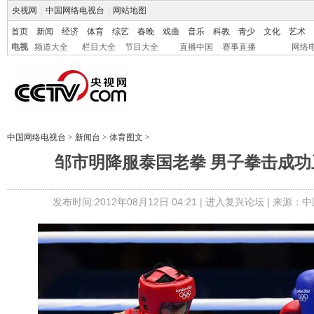
央视网
|
中国网络电视台
|
网站地图
首页
新闻
经济
体育
综艺
春晚
戏曲
音乐
科教
青少
文化
艺术
电视
频道大全
栏目大全
节目大全
直播中国
赛事直播
网络
中国网络电视台
>
新闻台
>
体育图文
>
邹市明降服泰国老拳 男子拳击成功
发布时间:2012年08月12日 04:21 |
进入复兴论坛
| 来源：中