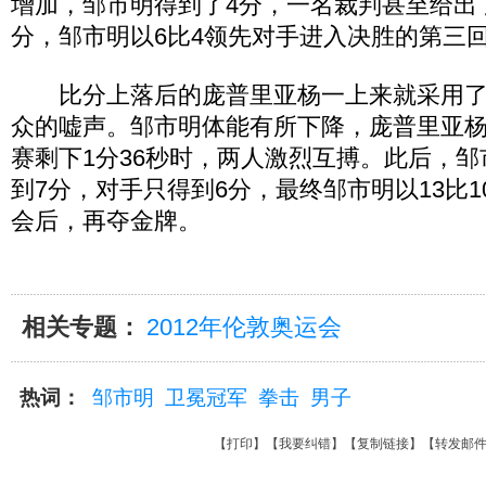
增加，邹市明得到了4分，一名裁判甚至给出
分，邹市明以6比4领先对手进入决胜的第三
比分上落后的庞普里亚杨一上来就采用了
众的嘘声。邹市明体能有所下降，庞普里亚
赛剩下1分36秒时，两人激烈互搏。此后，
到7分，对手只得到6分，最终邹市明以13比
会后，再夺金牌。
相关专题：
2012年伦敦奥运会
热词：
邹市明
卫冕冠军
拳击
男子
【
打印
】【
我要纠错
】【
复制链接
】【
转发邮