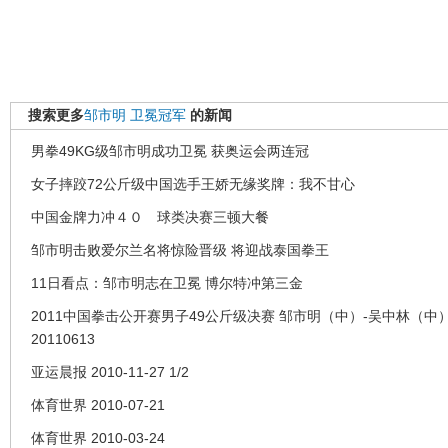
搜索更多
邹市明
卫冕冠军
的新闻
男拳49KG级邹市明成功卫冕 获奥运会两连冠
女子摔跤72公斤级中国选手王娇无缘奖牌：我不甘心
中国金牌力冲４０ 球类决赛三顿大餐
邹市明击败爱尔兰名将惊险晋级 将迎战泰国拳王
11日看点：邹市明志在卫冕 博尔特冲第三金
2011中国拳击公开赛男子49公斤级决赛 邹市明（中）-吴中林（中
20110613
亚运晨报 2010-11-27 1/2
体育世界 2010-07-21
体育世界 2010-03-24