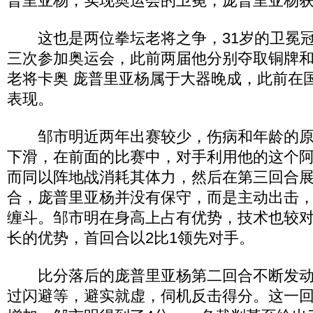
普里亚杨，实现奥运会的卫冕，庞普里亚杨
这也是两位拳坛老将之争，31岁的卫冕冠
三次参加奥运会，此前两届他分别夺取铜牌和
老将卡奥 庞普里亚杨属于大器晚成，此前在
表现。
邹市明近两年出赛较少，伤病和年龄的原
下滑，在前面的比赛中，对手利用他的这个
而同以阵地战消耗其体力，然后在第三回合
合，庞普里亚杨并没有保守，而是主动出击
缠斗。邹市明在身高上占有优势，技术也较
长的优势，首回合以2比1领先对手。
比分落后的庞普里亚杨第二回合不断发动
过闪避等，避实就虚，伺机反击得分。这一