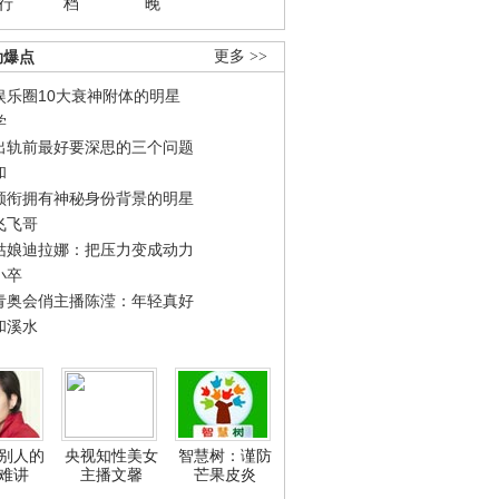
行
档
晚
劲爆点
更多 >>
娱乐圈10大衰神附体的明星
学
出轨前最好要深思的三个问题
和
领衔拥有神秘身份背景的明星
飞飞哥
姑娘迪拉娜：把压力变成动力
小卒
青奥会俏主播陈滢：年轻真好
和溪水
别人的
央视知性美女
智慧树：谨防
难讲
主播文馨
芒果皮炎