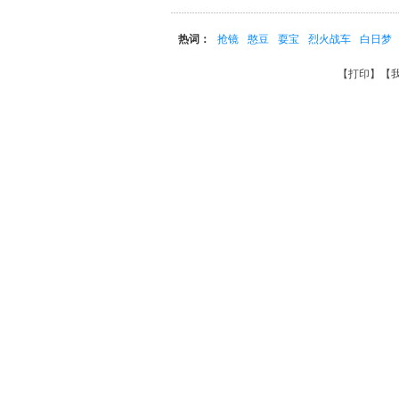
热词：
抢镜
憨豆
耍宝
烈火战车
白日梦
【
打印
】【