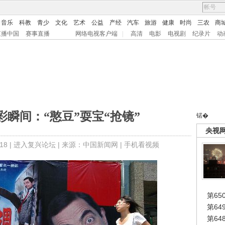
音乐
科教
青少
文化
艺术
公益
产经
汽车
旅游
健康
时尚
三农
商
直播中国
赛事直播
网络电视客户端
|
高清
电影
电视剧
纪录片
动
瞬间：“憨豆”耍宝“抢镜”
锘�
央视
8 |
进入复兴论坛
| 来源：中国新闻网 |
手机看视频
第65
第6
第6