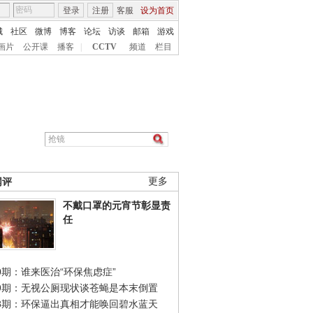
登录
注册
客服
设为首页
城
社区
微博
博客
论坛
访谈
邮箱
游戏
画片
公开课
播客
|
CCTV
频道
栏目
网评
更多
不戴口罩的元宵节彰显责
任
0期：谁来医治“环保焦虑症”
49期：无视公厕现状谈苍蝇是本末倒置
48期：环保逼出真相才能唤回碧水蓝天