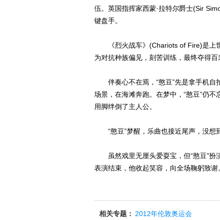
伍。英国指挥家西蒙·拉特尔爵士(Sir Sim
键盘手。
《烈火战车》(Chariots of Fir
为对抗种族偏见，刻苦训练，最终夺得百
伴奏心不在焉，“憨豆”先是拿手机自拍
场景，在海滩奔跑。在梦中，“憨豆”仍
用脚绊倒了主人公。
“憨豆”梦醒，乐曲也接近尾声，没想到笑
虽然戏里无厘头爱耍宝，但“憨豆”扮演者罗温
表演结束，他收起笑容，向全场鞠躬致谢
相关专题：
2012年伦敦奥运会