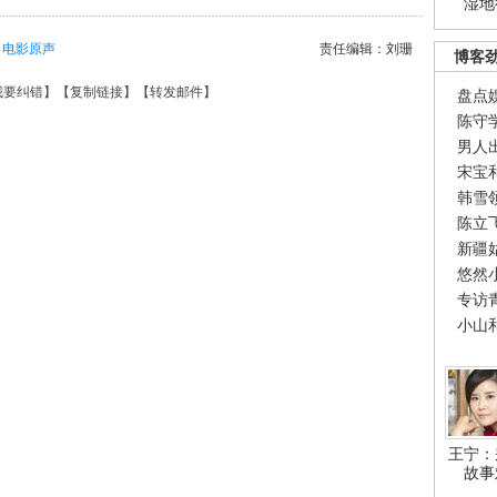
湿地
电影原声
责任编辑：刘珊
博客
我要纠错
】【
复制链接
】【
转发邮件
】
盘点
陈守
男人
宋宝
韩雪
陈立
新疆
悠然
专访
小山
王宁：
故事