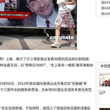
第6
第6
第6
周》上映，吸引了沪上周多观众冒着38度的高温前往影院观
金森主演，以“智商仅为007”、“史上著名一根筋”爆笑奉献欢
今日
1时02分，2012年第30届伦敦奥运会开幕式在“伦敦碗”登
这个三面环水的圆形体育场，为全球4亿观众呈现富有英伦风范
”先生也来抢镜。不知何时，他混入了现场交响乐团的演奏队