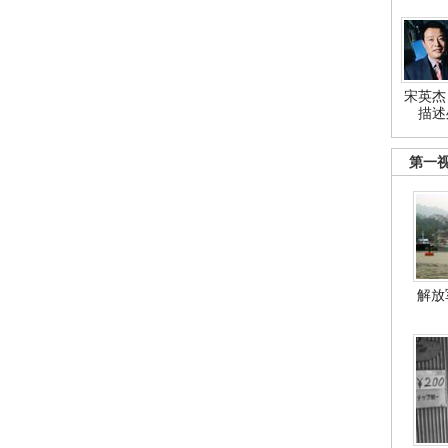
宋英杰
描述
第一
解放