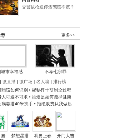
交警拔枪逼停酒驾该不该？
推荐
更多>>
国城市幸福感
不孝七宗罪
|
微直播
|
微广场
|
名人墙
|
排行榜
子打蜡该如何识别
• 揭秘歼十研制全过程
种贵人可遇不可求
• 抽烟是如何毁掉健康
人为病妻搭40米扶手
• 拒绝浪费从我做起
国·
梦想星搭
我要上春
开门大吉