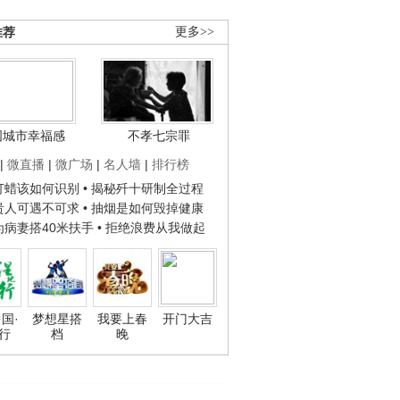
推荐
更多>>
国城市幸福感
不孝七宗罪
|
微直播
|
微广场
|
名人墙
|
排行榜
子打蜡该如何识别
• 揭秘歼十研制全过程
种贵人可遇不可求
• 抽烟是如何毁掉健康
人为病妻搭40米扶手
• 拒绝浪费从我做起
国·
梦想星搭
我要上春
开门大吉
行
档
晚