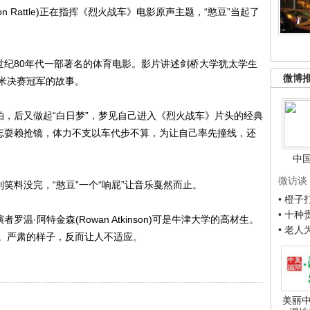
on Rattle)正在指挥《烈火战车》电影原声主题，“憨豆”当起了
e)是上世纪80年代一部著名的体育电影。影片讲述剑桥大学犹太学生
微博
米决赛冠军的故事。
，后又做起“白日梦”，梦见自己进入《烈火战车》片头的经典
不忘耍赖抢镜，体力不支以车代步不算，为让自己率先撞线，还
中
微访谈
料没完，“憨豆”一个“响屁”让音乐戛然而止。
• 橙
• 十
·阿特金森(Rowan Atkinson)可是牛津大学的高材生。
• 老
。严肃的样子，反而让人不适应。
美丽中