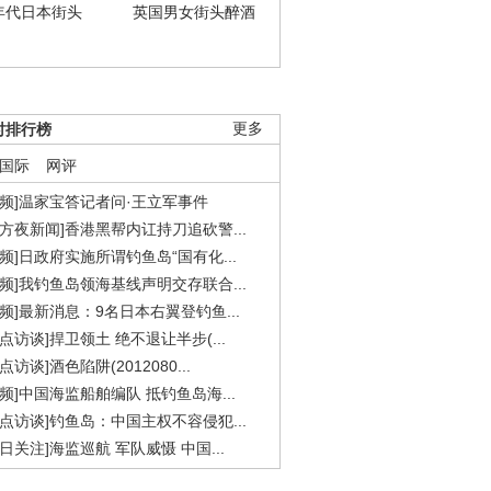
年代日本街头
英国男女街头醉酒
时排行榜
更多
国际
网评
视频]温家宝答记者问·王立军事件
东方夜新闻]香港黑帮内讧持刀追砍警...
视频]日政府实施所谓钓鱼岛“国有化...
视频]我钓鱼岛领海基线声明交存联合...
视频]最新消息：9名日本右翼登钓鱼...
焦点访谈]捍卫领土 绝不退让半步(...
点访谈]酒色陷阱(2012080...
视频]中国海监船舶编队 抵钓鱼岛海...
焦点访谈]钓鱼岛：中国主权不容侵犯...
今日关注]海监巡航 军队威慑 中国...