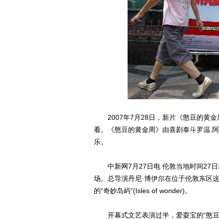
2007年7月28日，新片《憨豆的黄金
看。《憨豆的黄金周》由喜剧泰斗罗温.阿特
乐。
中新网7月27日电 伦敦当地时间27日2
场。总导演丹尼·博伊尔在位于伦敦东区
的“奇妙岛屿”(Isles of wonder)。
开幕式文艺表演过半，爱耍宝的“憨豆