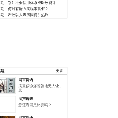
47期：别让社会信用体系成医改羁绊
46期：何时有能力实现带薪假？
45期：严控以人查房因何引热议
话题
更多
网言网语
病童候诊痛苦躺地无人让，
悲！
民声调查
您还看国足比赛吗？
网言网语