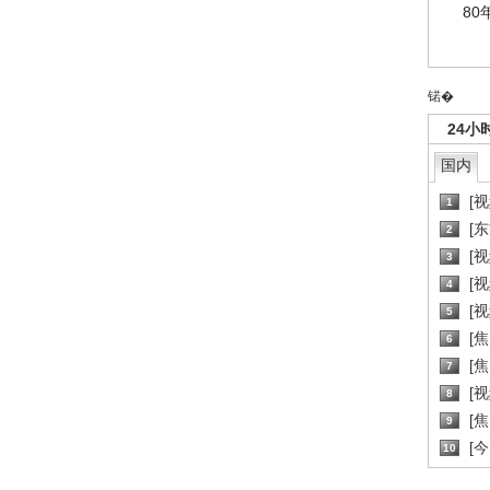
80
锘�
24小
国内
[
1
[
2
[
3
[
4
[
5
[
6
[焦
7
[
8
[
9
[
10