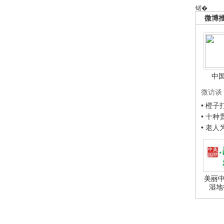
锘�
微博
中
微访谈
• 橙
• 十
• 老
美丽中
湿地