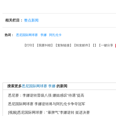
相关栏目：
整点新闻
热词：
悉尼国际网球赛
李娜
阿扎伦卡
【
打印
】【
我要纠错
】【
复制链接
】【
转发邮件
】【
】
【一键分享
搜索更多
悉尼国际网球赛
李娜
的新闻
悉尼赛：李娜逆转晋级八强 娜姐感叹“待遇”提高
悉尼国际网球赛 李娜逆转将与阿扎伦卡争夺冠军
[视频]悉尼国际网球赛：“暴脾气”李娜逆转 挺进决赛