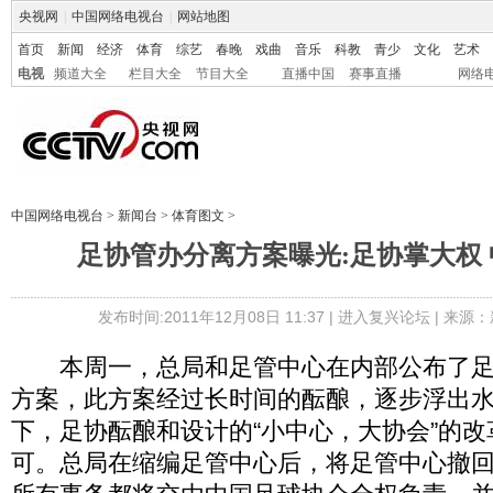
央视网
|
中国网络电视台
|
网站地图
首页
新闻
经济
体育
综艺
春晚
戏曲
音乐
科教
青少
文化
艺术
电视
频道大全
栏目大全
节目大全
直播中国
赛事直播
网络
中国网络电视台
>
新闻台
>
体育图文
>
足协管办分离方案曝光:足协掌大权
发布时间:2011年12月08日 11:37 |
进入复兴论坛
| 来源：
本周一，总局和足管中心在内部公布了足协
方案，此方案经过长时间的酝酿，逐步浮出
下，足协酝酿和设计的“小中心，大协会”的
可。总局在缩编足管中心后，将足管中心撤