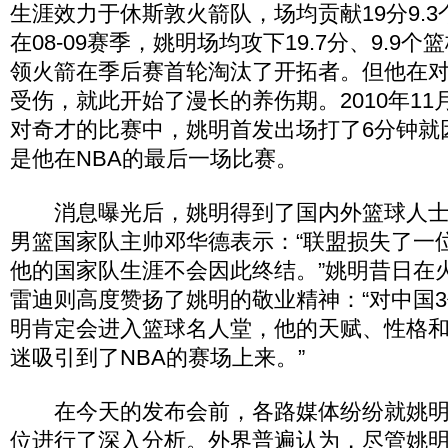
生涯效力于休斯敦火箭队，场均贡献19分9.3
在08-09赛季，姚明场均攻下19.7分、9.9个
领火箭在季后赛首轮淘汰了开拓者。但他在对
受伤，就此开始了漫长的养伤期。2010年11
对奇才的比赛中，姚明首发出场打了6分钟就
是他在NBA的最后一场比赛。
消息曝光后，姚明得到了国内外篮球人士
男篮国家队主帅邓华德表示：“联盟损失了一
他的国家队生涯不会因此终结。”姚明昔日在
雷迪则高度赞扬了姚明的敬业精神：“对中国
明肯定会进入篮球名人堂，他的天赋、性格
迷吸引到了NBA的赛场上来。”
在今天的发布会前，各路媒体纷纷就姚明
位进行了深入分析。外界普遍认为，尽管姚