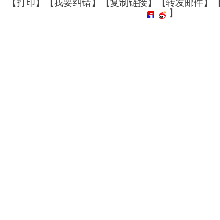
【
打印
】【
我要纠错
】【
复制链接
】【
转发邮件
】
】