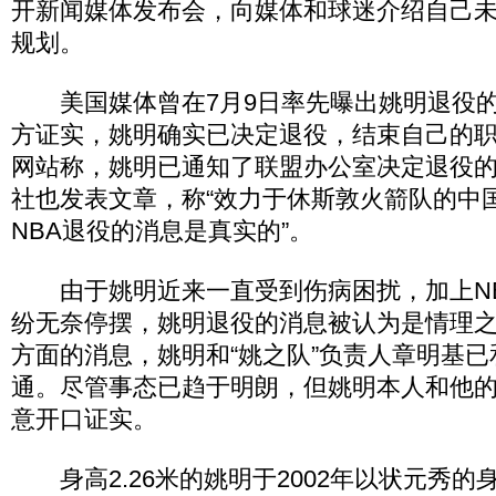
开新闻媒体发布会，向媒体和球迷介绍自己
规划。
美国媒体曾在7月9日率先曝出姚明退役的
方证实，姚明确实已决定退役，结束自己的职
网站称，姚明已通知了联盟办公室决定退役
社也发表文章，称“效力于休斯敦火箭队的中
NBA退役的消息是真实的”。
由于姚明近来一直受到伤病困扰，加上NB
纷无奈停摆，姚明退役的消息被认为是情理
方面的消息，姚明和“姚之队”负责人章明基
通。尽管事态已趋于明朗，但姚明本人和他
意开口证实。
身高2.26米的姚明于2002年以状元秀的