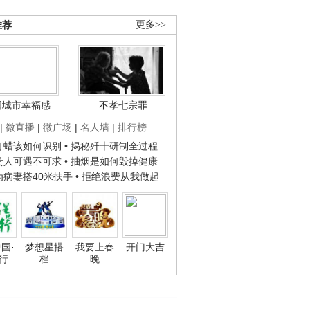
推荐
更多>>
国城市幸福感
不孝七宗罪
|
微直播
|
微广场
|
名人墙
|
排行榜
子打蜡该如何识别
• 揭秘歼十研制全过程
种贵人可遇不可求
• 抽烟是如何毁掉健康
人为病妻搭40米扶手
• 拒绝浪费从我做起
国·
梦想星搭
我要上春
开门大吉
行
档
晚