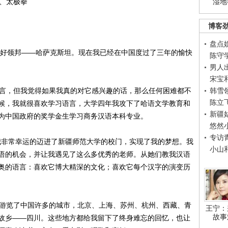
、太极拳
湿地
博客
盘点
好领邦——哈萨克斯坦。现在我已经在中国度过了三年的愉快
陈守
男人
宋宝
言，但我觉得如果我真的对它感兴趣的话，那么任何困难都不
韩雪
陈立
候，我就很喜欢学习语言，大学四年我攻下了哈语文学教育和
新疆
为中国政府的奖学金生学习商务汉语本科专业。
悠然
专访
我非常幸运的迈进了新疆师范大学的校门，实现了我的梦想。我
小山
语的机会，并让我遇见了这么多优秀的老师。从她们教我汉语
奥的语言：喜欢它博大精深的文化；喜欢它每个汉字的演变历
游览了中国许多的城市，北京、上海、苏州、杭州、西藏、青
王宁：
故事
故乡——四川。这些地方都给我留下了终身难忘的回忆，也让