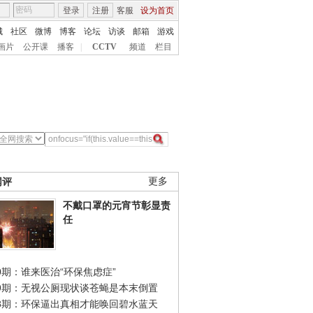
登录
注册
客服
设为首页
城
社区
微博
博客
论坛
访谈
邮箱
游戏
画片
公开课
播客
|
CCTV
频道
栏目
网评
更多
不戴口罩的元宵节彰显责
任
0期：谁来医治“环保焦虑症”
49期：无视公厕现状谈苍蝇是本末倒置
48期：环保逼出真相才能唤回碧水蓝天