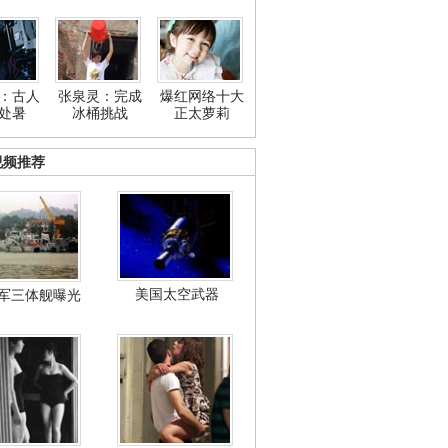
：古人
张泉灵：完成
爆红网络十大
处暑
冰桶挑战
正太萝莉
视频推荐
美国太空武器
军三体舰曝光