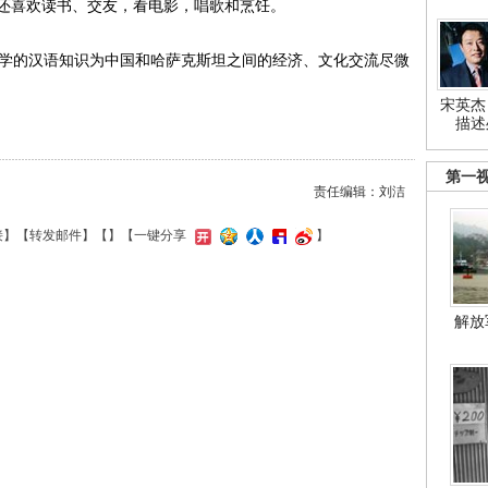
还喜欢读书、交友，看电影，唱歌和烹饪。
学的汉语知识为中国和哈萨克斯坦之间的经济、文化交流尽微
宋英杰
描述
第一
责任编辑：刘洁
接
】【
转发邮件
】【
】
【一键分享
】
解放