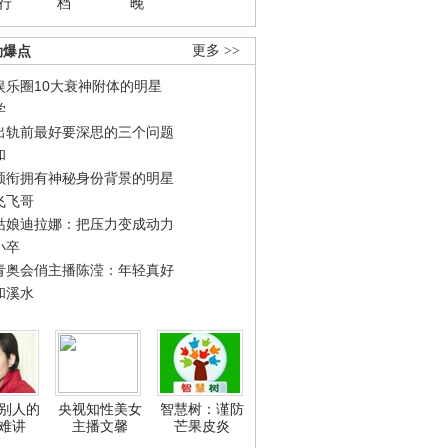
行
档
晚
劲爆点
更多 >>
娱乐圈10大衰神附体的明星
学
出轨前最好要深思的三个问题
和
领衔拥有神秘身份背景的明星
飞飞哥
姑娘迪拉娜：把压力变成动力
小卒
青奥会俏主播陈滢：年轻真好
和溪水
别人的
央视知性美女
智慧树：谨防
难讲
主播文馨
芒果皮炎