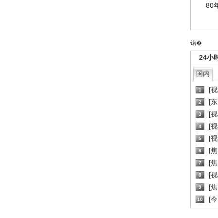
80
锘�
24小
国内
[
1
[
2
[
3
[
4
[
5
[
6
[焦
7
[
8
[
9
[
10