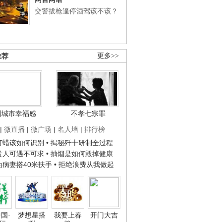
交警拔枪逼停酒驾该不该？
推荐
更多>>
国城市幸福感
不孝七宗罪
|
微直播
|
微广场
|
名人墙
|
排行榜
子打蜡该如何识别
• 揭秘歼十研制全过程
种贵人可遇不可求
• 抽烟是如何毁掉健康
人为病妻搭40米扶手
• 拒绝浪费从我做起
国·
梦想星搭
我要上春
开门大吉