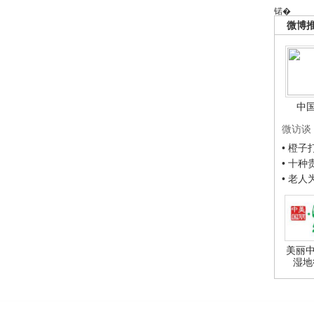
锘�
微博
中
微访谈
• 橙
• 十
• 老
美丽中
湿地