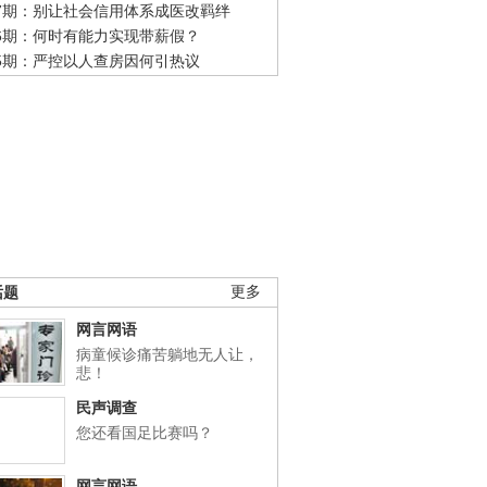
47期：别让社会信用体系成医改羁绊
46期：何时有能力实现带薪假？
45期：严控以人查房因何引热议
话题
更多
网言网语
病童候诊痛苦躺地无人让，
悲！
民声调查
您还看国足比赛吗？
网言网语