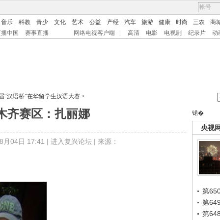
音乐
科教
青少
文化
艺术
公益
产经
汽车
旅游
健康
时尚
三农
商
直播中国
赛事直播
网络电视客户端
|
高清
电影
电视剧
纪录片
动
四届“汉语桥”在华留学生汉语大赛
>
木齐赛区：扎丽娜
锘�
央视
月04日 17:41 |
进入复兴论坛
| 来源：
第65
第6
第6