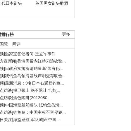
年代日本街头
英国男女街头醉酒
时排行榜
更多
国际
网评
视频]温家宝答记者问·王立军事件
东方夜新闻]香港黑帮内讧持刀追砍警...
视频]日政府实施所谓钓鱼岛“国有化...
视频]我钓鱼岛领海基线声明交存联合...
视频]最新消息：9名日本右翼登钓鱼...
焦点访谈]捍卫领土 绝不退让半步(...
点访谈]酒色陷阱(2012080...
视频]中国海监船舶编队 抵钓鱼岛海...
焦点访谈]钓鱼岛：中国主权不容侵犯...
今日关注]海监巡航 军队威慑 中国...