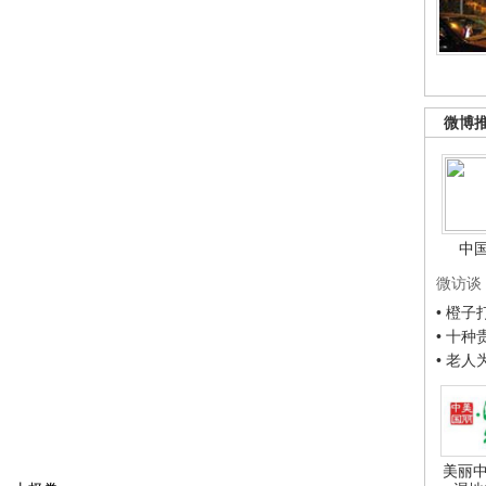
微博
中
微访谈
• 橙
• 十
• 老
美丽中