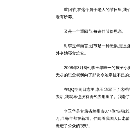
重阳节,在这个属于老人的节日里,我们
老有所养。
又是一年重阳节,每逢佳节倍思亲。
对李玉华而言,过节是一种恐惧,更是痛苦
外令她寝食难安。
2008年3月6日,李玉华唯一的孩子小
无尽的思念就飘向了那块令她牵挂不已的
在QQ空间日志里,李玉华写下了这样的话
去后,我就再也没有勇气去那里了。我老了
李玉华是甘肃省兰州市877位“失独老人
万,且每年都在新增。伴随着我国人口老龄
走进了公众的视野。