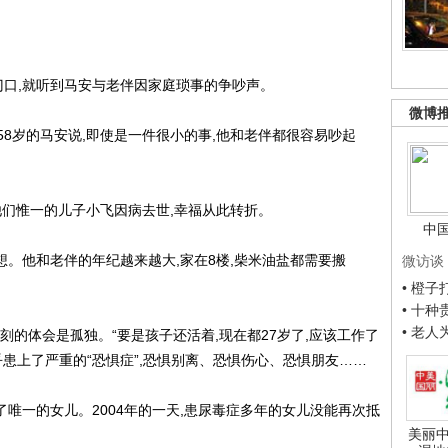
口,就听到马安与老伴因家庭琐事的争吵声。
微博
8岁的马安说,即使是一件很小的事,他和老伴都很容易吵起
他们惟一的儿子小飞因病去世,幸福从此转折。
中
。他和老伴的年纪越来越大,家在8楼,柴米油盐都需要搬
微访谈
• 橙
• 十
• 老
的体会是孤独。“要是孩子还活着,现在都27岁了,应该工作了
乎患上了严重的“恐惧症”,恐惧别离、恐惧伤心、恐惧朋友……
唯一的女儿。2004年的一天,患尿毒症多年的女儿没能再次抵
美丽中