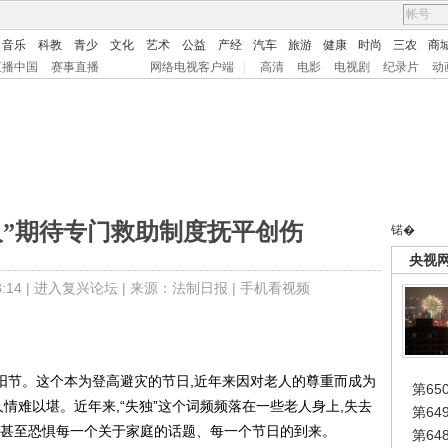
音乐
科教
青少
文化
艺术
公益
产经
汽车
旅游
健康
时尚
三农
商
直播中国
赛事直播
网络电视客户端
|
高清
电影
电视剧
纪录片
动
人”期待专门救助制度抚平创伤
锘�
央视
14 |
进入复兴论坛
| 来源：法制日报 |
手机看视频
阳节。这个本为登高避灾的节日,近年来因对老人的尊重而成为
第65
人情难以堪。近年来,“失独”这个词频频落在一些老人身上,失去
第6
人甚至恐惧每一个关于家庭的话题、每一个节日的到来。
第6