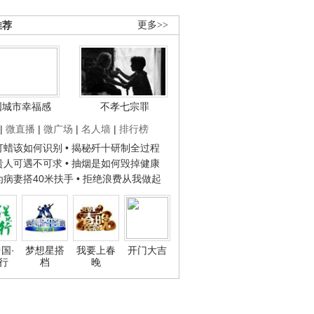
推荐
更多>>
国城市幸福感
不孝七宗罪
|
微直播
|
微广场
|
名人墙
|
排行榜
子打蜡该如何识别
• 揭秘歼十研制全过程
种贵人可遇不可求
• 抽烟是如何毁掉健康
人为病妻搭40米扶手
• 拒绝浪费从我做起
国·
梦想星搭
我要上春
开门大吉
行
档
晚