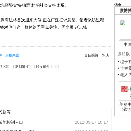
锘�
筑起帮扶“失独群体”的社会支持体系。
微博
保障法将首次迎来大修,正在广泛征求意见。记者采访过程
中能够对他们这一群体给予重点关注。周文馨 赵志锋
中
微访谈
体
失独家庭
责任编辑：陈琰
• 橙
要纠错
】【
复制链接
】【
转发邮件
】【
】
• 十
• 老
美丽中
湿地
的新闻
政策能控制人口
2012-09-17 10:17