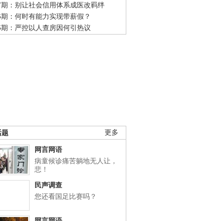
47期：别让社会信用体系成医改羁绊
46期：何时有能力实现带薪假？
45期：严控以人查房因何引热议
话题
更多
网言网语
病童候诊痛苦躺地无人让，
悲！
民声调查
您还看国足比赛吗？
网言网语