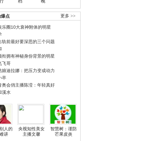
行
档
晚
劲爆点
更多 >>
娱乐圈10大衰神附体的明星
学
出轨前最好要深思的三个问题
和
领衔拥有神秘身份背景的明星
飞飞哥
姑娘迪拉娜：把压力变成动力
小卒
青奥会俏主播陈滢：年轻真好
和溪水
别人的
央视知性美女
智慧树：谨防
难讲
主播文馨
芒果皮炎