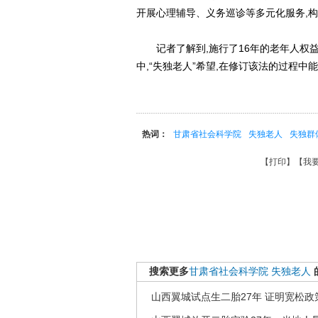
开展心理辅导、义务巡诊等多元化服务,构
记者了解到,施行了16年的老年人权益
中,“失独老人”希望,在修订该法的过程
热词：
甘肃省社会科学院
失独老人
失独群
【
打印
】【
我
搜索更多
甘肃省社会科学院
失独老人
山西翼城试点生二胎27年 证明宽松