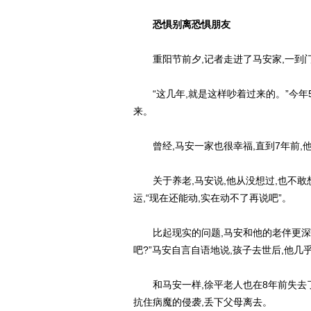
恐惧别离恐惧朋友
重阳节前夕,记者走进了马安家,一到门
“这几年,就是这样吵着过来的。”今年5
来。
曾经,马安一家也很幸福,直到7年前,
关于养老,马安说,他从没想过,也不敢想
运,“现在还能动,实在动不了再说吧”。
比起现实的问题,马安和他的老伴更深刻
吧?”马安自言自语地说,孩子去世后,他几
和马安一样,徐平老人也在8年前失去了
抗住病魔的侵袭,丢下父母离去。