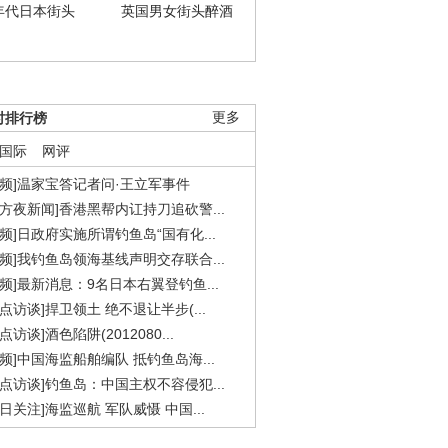
年代日本街头
英国男女街头醉酒
时排行榜
更多
国际
网评
视频]温家宝答记者问·王立军事件
东方夜新闻]香港黑帮内讧持刀追砍警...
视频]日政府实施所谓钓鱼岛“国有化...
视频]我钓鱼岛领海基线声明交存联合...
视频]最新消息：9名日本右翼登钓鱼...
焦点访谈]捍卫领土 绝不退让半步(...
点访谈]酒色陷阱(2012080...
视频]中国海监船舶编队 抵钓鱼岛海...
焦点访谈]钓鱼岛：中国主权不容侵犯...
今日关注]海监巡航 军队威慑 中国...