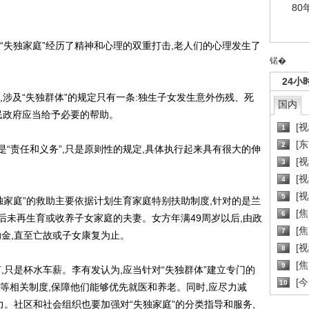
80
失独家庭”经历了精神和心理的双重打击,老人们的心理发生了
锘�
24小
涉及“失独群体”的规定只有一条:独生子女发生意外伤残、死
国内
民政府应当给予必要的帮助。
[
1
[
2
“责任和义务”,只是原则性的规定,具体执行起来具有很大的伸
[
3
[
4
[
5
家庭”的救助主要依据计划生育家庭特别扶助制度,针对的是兰
[
6
后未再生育或收养子女家庭的夫妻。女方年满49周岁以后,由政
[焦
7
助金,直至亡故或子女康复为止。
[
8
[
9
,只是杯水车薪。李有发认为,应当针对“失独群体”建立专门的
[
10
等相关制度,保障他们能够优先就医和养老。同时,应尽力减
力。社区和社会组织也要加强对“失独家庭”的分类指导和服务,