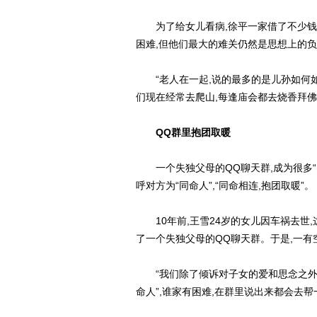
为了给女儿看病,徐平一家借了不少钱,
困难,但他们最大的难关仍然是思想上的
“老人在一起,说的最多的是儿孙如何如何
们现在经常去爬山,每逢庙会都去烧香拜佛
QQ群里抱团取暖
一个失独父母的QQ聊天群,成为很多“
呼对方为“同命人”,“同命相连,抱团取暖”。
10年前,王雪24岁的女儿因车祸去世,
了一个失独父母的QQ聊天群。于是,一有
“我们除了倾诉对子女的爱和思念之外,大
命人”,谁家有困难,在群里说出来都会去帮