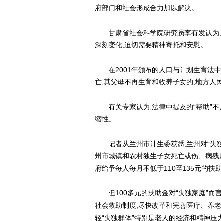
府部门和社会形成合力加以解决。
甘肃省社会科学院研究员李有发认为,“
深刻变化,迫切需要精神寄托和安慰。
在2001年颁布的人口与计划生育法中,
亡,其父母不再生育和收养子女的,地方人
有关专家认为,法律中提及的“帮助”不是
缩性。
记者从兰州市计生委获悉,兰州对“失独
州市城镇和农村独生子女死亡或伤、病残
府给予每人每月不低于110至135元的扶
但100多元的扶助金对“失独家庭”而言
社会救助制度,尽快改革和完善医疗、养老
轻“失独群体”特别是老人的经济和精神压