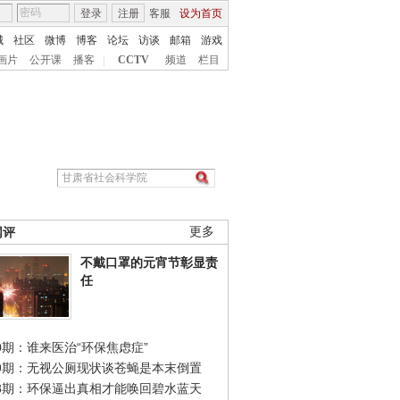
登录
注册
客服
设为首页
城
社区
微博
博客
论坛
访谈
邮箱
游戏
画片
公开课
播客
|
CCTV
频道
栏目
网评
更多
不戴口罩的元宵节彰显责
任
0期：谁来医治“环保焦虑症”
49期：无视公厕现状谈苍蝇是本末倒置
48期：环保逼出真相才能唤回碧水蓝天