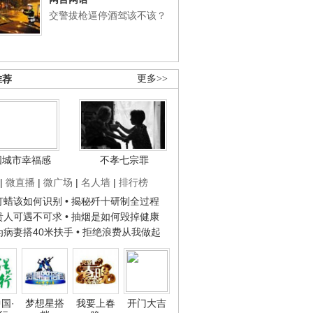
交警拔枪逼停酒驾该不该？
推荐
更多>>
国城市幸福感
不孝七宗罪
|
微直播
|
微广场
|
名人墙
|
排行榜
子打蜡该如何识别
• 揭秘歼十研制全过程
种贵人可遇不可求
• 抽烟是如何毁掉健康
人为病妻搭40米扶手
• 拒绝浪费从我做起
国·
梦想星搭
我要上春
开门大吉