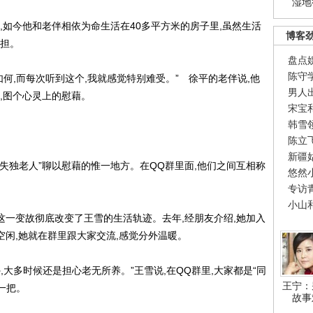
湿地
如今他和老伴相依为命生活在40多平方米的房子里,虽然生活
博客
负担。
盘点
陈守
,而每次听到这个,我就感觉特别难受。” 徐平的老伴说,他
男人
,图个心灵上的慰藉。
宋宝
韩雪
陈立
新疆
失独老人”聊以慰藉的惟一地方。在QQ群里面,他们之间互相称
悠然
专访
小山
这一变故彻底改变了王雪的生活轨迹。去年,经朋友介绍,她加入
空闲,她就在群里跟大家交流,感觉分外温暖。
多时候还是担心老无所养。”王雪说,在QQ群里,大家都是“同
王宁：
一把。
故事