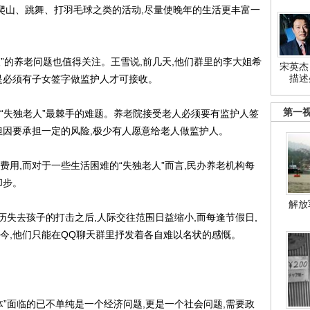
山、跳舞、打羽毛球之类的活动,尽量使晚年的生活更丰富一
”的养老问题也值得关注。王雪说,前几天,他们群里的李大姐希
宋英杰
描述
是必须有子女签字做监护人才可接收。
第一
失独老人”最棘手的难题。养老院接受老人必须要有监护人签
但因要承担一定的风险,极少有人愿意给老人做监护人。
用,而对于一些生活困难的“失独老人”而言,民办养老机构每
却步。
解放
失去孩子的打击之后,人际交往范围日益缩小,而每逢节假日,
今,他们只能在QQ聊天群里抒发着各自难以名状的感慨。
”面临的已不单纯是一个经济问题,更是一个社会问题,需要政