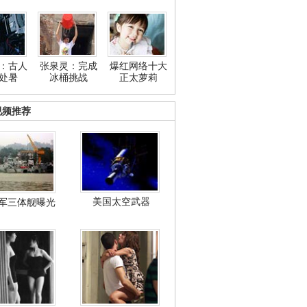
：古人
张泉灵：完成
爆红网络十大
处暑
冰桶挑战
正太萝莉
视频推荐
美国太空武器
军三体舰曝光