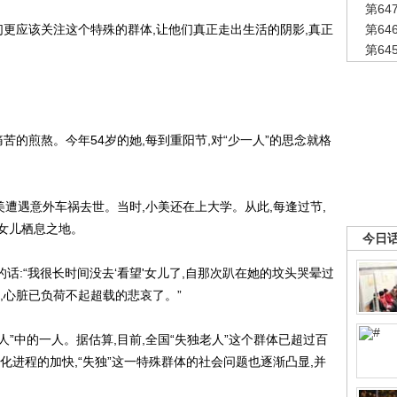
第6
更应该关注这个特殊的群体,让他们真正走出生活的阴影,真正
第6
第6
的煎熬。今年54岁的她,每到重阳节,对“少一人”的思念就格
美遭遇意外车祸去世。当时,小美还在上大学。从此,每逢过节,
女儿栖息之地。
今日
:“我很长时间没去‘看望'女儿了,自那次趴在她的坟头哭晕过
,心脏已负荷不起超载的悲哀了。”
”中的一人。据估算,目前,全国“失独老人”这个群体已超过百
化进程的加快,“失独”这一特殊群体的社会问题也逐渐凸显,并