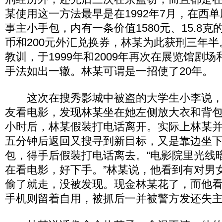
某使用这一方法最早是在1992年7月，在西
事主小手包，内有一条价值1580元、15.8克
币和200元外汇兑换券，林某为此获刑三年
教训，于1999年和2009年再次在展览馆剧
手法如出一辙。林某可谓是一招使了20年。
这次在搜秀影城中被盗的大学生小李说，
友看电影，发现林某坐在她左侧放大衣和背
小时后，林某假装打电话离开。实际上林某
五分钟后返回又搜寻到新目标，又是靠边坐
包，得手后假装打电话离去。“电影院里光线
在看电影，好下手。”林某说，他看到有对男
偷了就走，没被发现。现金林某花了，而他看上
手机则留着自用，被抓后一并被警方发还失