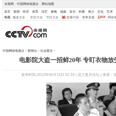
央视网
|
中国网络电视台
|
网站地图
首页
新闻
经济
体育
综艺
春晚
戏曲
音乐
科教
青少
文化
艺术
电视
频道大全
栏目大全
节目大全
直播中国
赛事直播
网络
中国网络电视台
>
新闻台
>
社会图文
>
电影院大盗一招鲜20年 专盯衣物
发布时间:2012年06月15日 02:18 |
进入复兴论坛
| 来源：