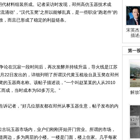
由明代材料组装所成。记者采访时发现，邳州高仿玉器技术成
流涌动”，“汉代玉凳”之所以能够乱真，是一些职业“跑老件”的
致，而且已形成了稳定的利益链条。
宋英杰
描述
第一
的争论在沉寂一段时间后，再次发酵并持续升温，导火线是江苏
2月22日发出的，详细列明了所谓汉代黄玉梳妆台及玉凳在邳州
的玉器商名称。该帖子描述说，“一个叫赵某某的人从2010
而成，当时成本为50多万元。”
解放
诉记者，“好几位朋友都在邳州从事玉器生意，帖子发布的内
口古玩玉器市场内，业户们刚刚开始开门营业。所谓的市场，
道两边，多为两层的小楼。一楼是门面，楼上住家。几乎每家