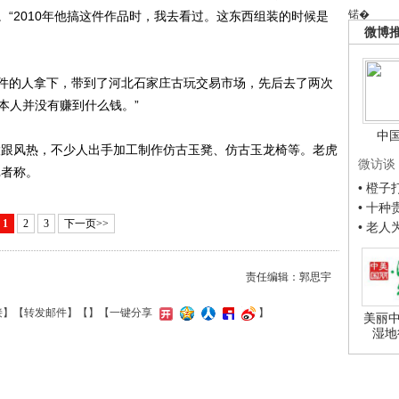
锘�
“2010年他搞这件作品时，我去看过。这东西组装的时候是
微博
的人拿下，带到了河北石家庄古玩交易市场，先后去了两次
军本人并没有赚到什么钱。”
中
跟风热，不少人出手加工制作仿古玉凳、仿古玉龙椅等。老虎
微访谈
记者称。
• 橙
• 十
1
2
3
下一页>>
• 老
责任编辑：郭思宇
接
】【
转发邮件
】【
】
【一键分享
】
美丽中
湿地