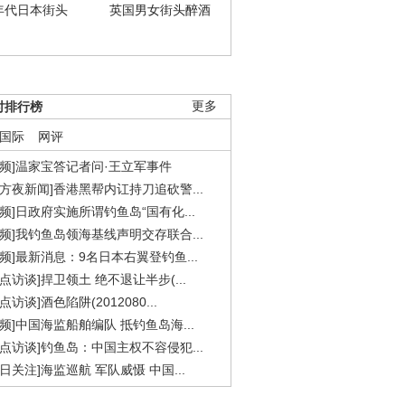
年代日本街头
英国男女街头醉酒
时排行榜
更多
国际
网评
视频]温家宝答记者问·王立军事件
东方夜新闻]香港黑帮内讧持刀追砍警...
视频]日政府实施所谓钓鱼岛“国有化...
视频]我钓鱼岛领海基线声明交存联合...
视频]最新消息：9名日本右翼登钓鱼...
焦点访谈]捍卫领土 绝不退让半步(...
点访谈]酒色陷阱(2012080...
视频]中国海监船舶编队 抵钓鱼岛海...
焦点访谈]钓鱼岛：中国主权不容侵犯...
今日关注]海监巡航 军队威慑 中国...