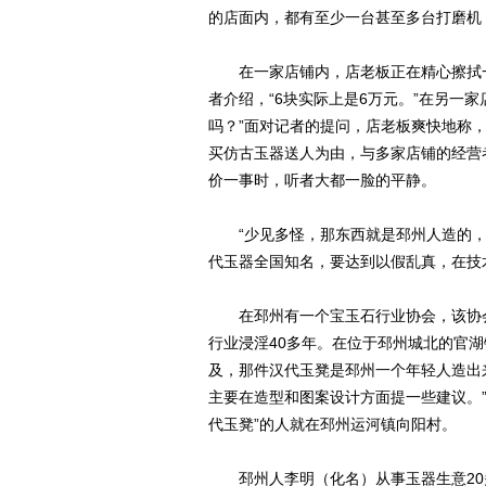
的店面内，都有至少一台甚至多台打磨机
在一家店铺内，店老板正在精心擦拭一套
者介绍，“6块实际上是6万元。”在另一
吗？”面对记者的提问，店老板爽快地称，
买仿古玉器送人为由，与多家店铺的经营
价一事时，听者大都一脸的平静。
“少见多怪，那东西就是邳州人造的，是
代玉器全国知名，要达到以假乱真，在技
在邳州有一个宝玉石行业协会，该协会
行业浸淫40多年。在位于邳州城北的官
及，那件汉代玉凳是邳州一个年轻人造出来
主要在造型和图案设计方面提一些建议。
代玉凳”的人就在邳州运河镇向阳村。
邳州人李明（化名）从事玉器生意20