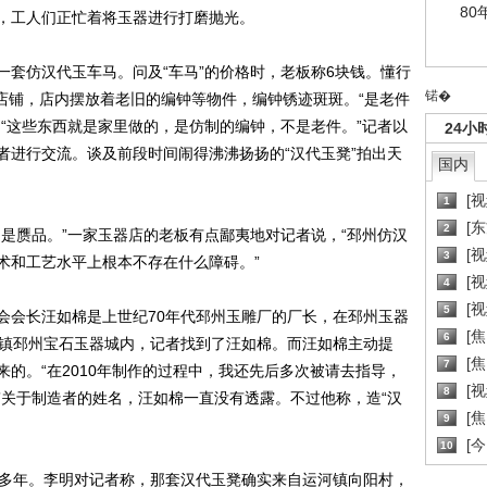
80
，工人们正忙着将玉器进行打磨抛光。
仿汉代玉车马。问及“车马”的价格时，老板称6块钱。懂行
锘�
家店铺，店内摆放着老旧的编钟等物件，编钟锈迹斑斑。“是老件
“这些东西就是家里做的，是仿制的编钟，不是老件。”记者以
24小
者进行交流。谈及前段时间闹得沸沸扬扬的“汉代玉凳”拍出天
国内
[
1
[
2
赝品。”一家玉器店的老板有点鄙夷地对记者说，“邳州仿汉
[
3
术和工艺水平上根本不存在什么障碍。”
[
4
[
5
会长汪如棉是上世纪70年代邳州玉雕厂的厂长，在邳州玉器
[
6
湖镇邳州宝石玉器城内，记者找到了汪如棉。而汪如棉主动提
[焦
7
的。“在2010年制作的过程中，我还先后多次被请去指导，
[
8
”关于制造者的姓名，汪如棉一直没有透露。不过他称，造“汉
[
9
[
10
多年。李明对记者称，那套汉代玉凳确实来自运河镇向阳村，