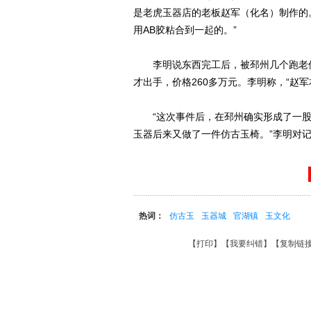
是老虎玉器店的老板赵军（化名）制作的。
用AB胶粘合到一起的。”
李明说东西完工后，被邳州几个跑老件
才出手，价格260多万元。李明称，“赵
“这次事件后，在邳州确实形成了一股
玉器后来又做了一件仿古玉椅。”李明对
热词：
仿古玉
玉器城
官湖镇
玉文化
【
打印
】【
我要纠错
】【
复制链