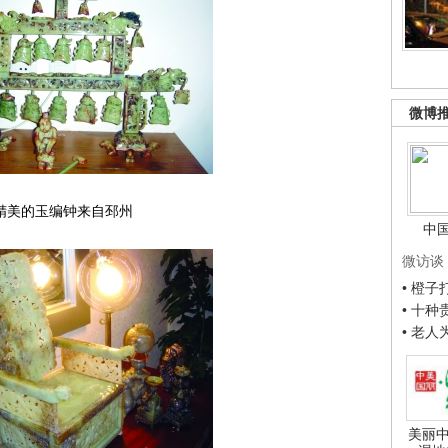
微博
精美的玉编钟来自邳州
中
微访谈
• 橙
• 十
• 老
美丽中