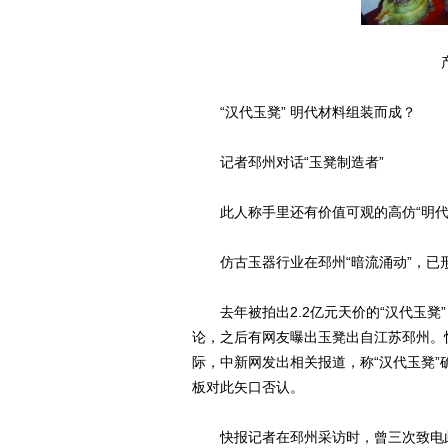
“汉代玉凳” 明代材料组装而成？
记者邳州对话“玉凳制造者”
此人称手里还有价值可观的高仿“明代桌
仿古玉器行业在邳州“暗流涌动”，已
去年被拍出2.2亿元天价的“汉代玉凳
论，之后有网友曝出玉凳出自江苏邳州。
际，中新网发出相关报道，称“汉代玉凳
板对此矢口否认。
快报记者在邳州采访时，曾三次致电此