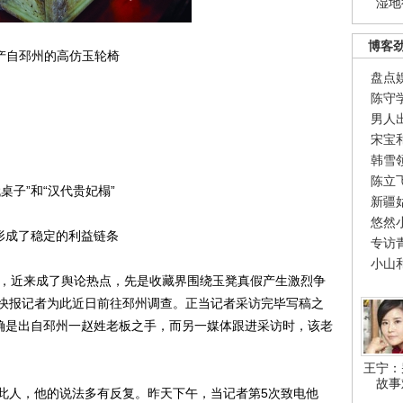
湿地
博客
产自邳州的高仿玉轮椅
盘点
陈守
男人
宋宝
韩雪
陈立
子”和“汉代贵妃榻”
新疆
悠然
形成了稳定的利益链条
专访
小山
”，近来成了舆论热点，先是收藏界围绕玉凳真假产生激烈争
快报记者为此近日前往邳州调查。正当记者采访完毕写稿之
”确是出自邳州一赵姓老板之手，而另一媒体跟进采访时，该老
王宁：
故事
人，他的说法多有反复。昨天下午，当记者第5次致电他