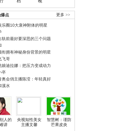
行
档
晚
劲爆点
更多 >>
娱乐圈10大衰神附体的明星
学
出轨前最好要深思的三个问题
和
领衔拥有神秘身份背景的明星
飞飞哥
姑娘迪拉娜：把压力变成动力
小卒
青奥会俏主播陈滢：年轻真好
和溪水
别人的
央视知性美女
智慧树：谨防
难讲
主播文馨
芒果皮炎