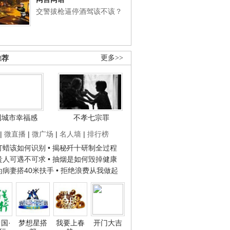
交警拔枪逼停酒驾该不该？
推荐
更多>>
国城市幸福感
不孝七宗罪
|
微直播
|
微广场
|
名人墙
|
排行榜
子打蜡该如何识别
• 揭秘歼十研制全过程
种贵人可遇不可求
• 抽烟是如何毁掉健康
人为病妻搭40米扶手
• 拒绝浪费从我做起
国·
梦想星搭
我要上春
开门大吉