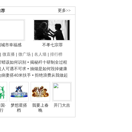
推荐
更多>>
国城市幸福感
不孝七宗罪
|
微直播
|
微广场
|
名人墙
|
排行榜
子打蜡该如何识别
• 揭秘歼十研制全过程
种贵人可遇不可求
• 抽烟是如何毁掉健康
人为病妻搭40米扶手
• 拒绝浪费从我做起
国·
梦想星搭
我要上春
开门大吉
行
档
晚