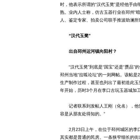
时，他表示所谓的“汉代玉凳”是经他手
熟。业内人士称，仿古玉器行业在邳州“暗
人、鉴定专家、拍卖公司联手推波助澜所
“汉代玉凳”
出自邳州运河镇向阳村？
“汉代玉凳”到底是“国宝”还是“赝品”
邳州当地“拉呱论坛”的一则网帖。该帖是
生产制作过程，甚至也列出了最初造此玉凳
年开始，历时3个月在李口古玩玉器城加工
记者联系到发帖人王刚（化名），他告
容是从朋友处得知的。“
2月23日上午，在位于邳州城区的李
其实都是普通的民房。一条狭窄细长的街