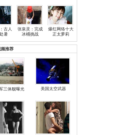
：古人
张泉灵：完成
爆红网络十大
处暑
冰桶挑战
正太萝莉
视频推荐
美国太空武器
军三体舰曝光