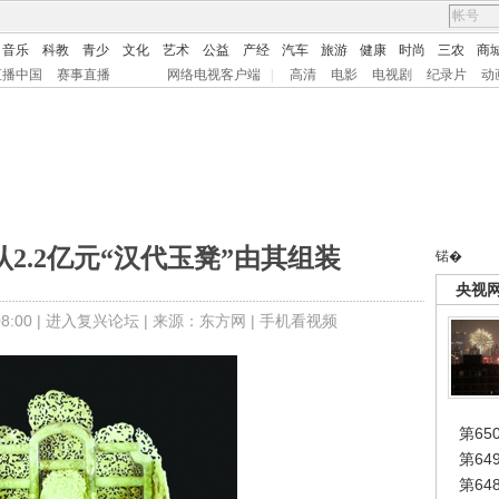
音乐
科教
青少
文化
艺术
公益
产经
汽车
旅游
健康
时尚
三农
商
直播中国
赛事直播
网络电视客户端
|
高清
电影
电视剧
纪录片
动
2.2亿元“汉代玉凳”由其组装
锘�
央视
:00 |
进入复兴论坛
| 来源：东方网 |
手机看视频
第65
第6
第6