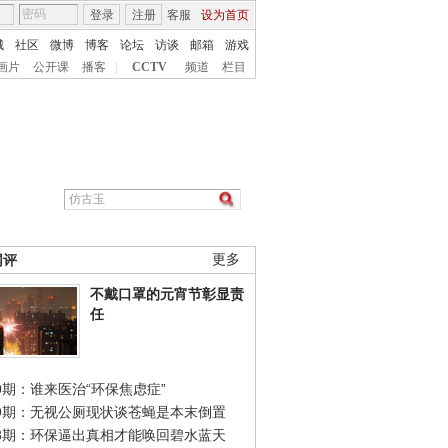
登录
注册
客服
设为首页
城
社区
微博
博客
论坛
访谈
邮箱
游戏
画片
公开课
播客
|
CCTV
频道
栏目
网评
更多
不戴口罩的元宵节彰显责
任
0期：谁来医治“环保焦虑症”
49期：无视公厕现状谈苍蝇是本末倒置
48期：环保逼出真相才能唤回碧水蓝天