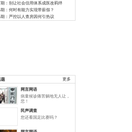
47期：别让社会信用体系成医改羁绊
46期：何时有能力实现带薪假？
45期：严控以人查房因何引热议
话题
更多
网言网语
病童候诊痛苦躺地无人让，
悲！
民声调查
您还看国足比赛吗？
网言网语