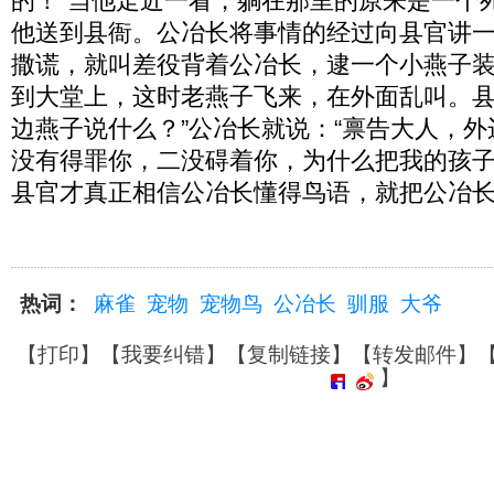
的！”当他走近一看，躺在那里的原来是一个
他送到县衙。公冶长将事情的经过向县官讲
撒谎，就叫差役背着公冶长，逮一个小燕子
到大堂上，这时老燕子飞来，在外面乱叫。县
边燕子说什么？”公冶长就说：“禀告大人，
没有得罪你，二没碍着你，为什么把我的孩子
县官才真正相信公冶长懂得鸟语，就把公冶
热词：
麻雀
宠物
宠物鸟
公冶长
驯服
大爷
【
打印
】【
我要纠错
】【
复制链接
】【
转发邮件
】
】