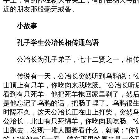
手上，有的停在杨大爷头上，有的在杨大爷
近的朋友那般毫无戒备。
小故事
孔子学生公冶长相传通鸟语
公冶长为孔子弟子，七十二贤之一，相传
传说有一天，公冶长突然听到乌鸦说：“
山顶上有只羊，你吃肉来我吃肠。”公冶长听
看到有只死羊。他把死羊拖回家里剥了，然
是他忘记了乌鸦的话，把肠子埋了。乌鸦很
时隔不久，这天公冶长正在山上打柴，突然乌
公冶长，北山有只死绵羊，你吃肉我吃肠。”
山跑去，发现一堆人围着看什么，就喊：“你