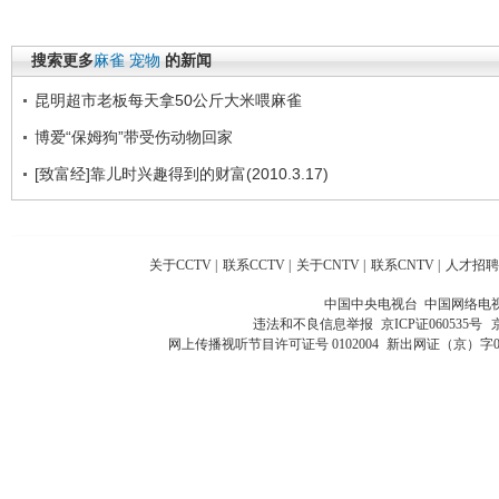
搜索更多
麻雀
宠物
的新闻
昆明超市老板每天拿50公斤大米喂麻雀
博爱“保姆狗”带受伤动物回家
[致富经]靠儿时兴趣得到的财富(2010.3.17)
关于CCTV
|
联系CCTV
|
关于CNTV
|
联系CNTV
|
人才招聘
中国中央电视台 中国网络电
违法和不良信息举报
京ICP证060535号
网上传播视听节目许可证号 0102004
新出网证（京）字0