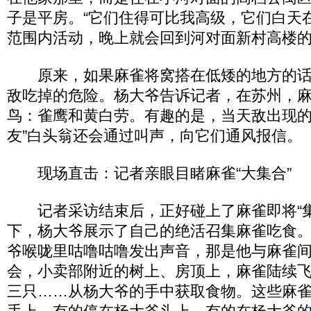
子是平房。“它们住得可比我高级，它们白天
范围内活动，晚上就会回到河对面新村高楼的‘
原来，如果麻雀将窝搭在低矮的地方的话
敌吃掉的危险。杨大爷告诉记者，在苏州，
鸟：雀鹰和黄白劳。有趣的是，当天敌出现的
友”白头翁还会通过叫声，向它们通风报信。
现场直击：记者亲眼目睹麻雀“大集合”
记者采访结束后，正好碰上了麻雀即将“集
下，杨大爷展示了自己的绝活召集麻雀吃食
爷喉咙里咕噜咕噜发出声音，那是他与麻雀间
会，小卖部附近的树上、房顶上，麻雀陆续
三只……从杨大爷的手中获取食物。这些麻