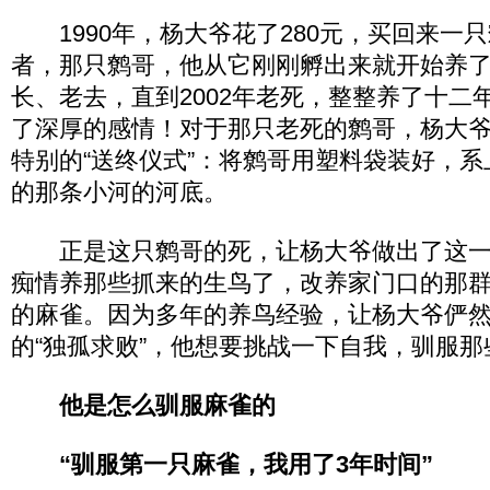
1990年，杨大爷花了280元，买回来一
者，那只鹩哥，他从它刚刚孵出来就开始养
长、老去，直到2002年老死，整整养了十二
了深厚的感情！对于那只老死的鹩哥，杨大
特别的“送终仪式”：将鹩哥用塑料袋装好，
的那条小河的河底。
正是这只鹩哥的死，让杨大爷做出了这一
痴情养那些抓来的生鸟了，改养家门口的那
的麻雀。因为多年的养鸟经验，让杨大爷俨
的“独孤求败”，他想要挑战一下自我，驯服
他是怎么驯服麻雀的
“驯服第一只麻雀，我用了3年时间”