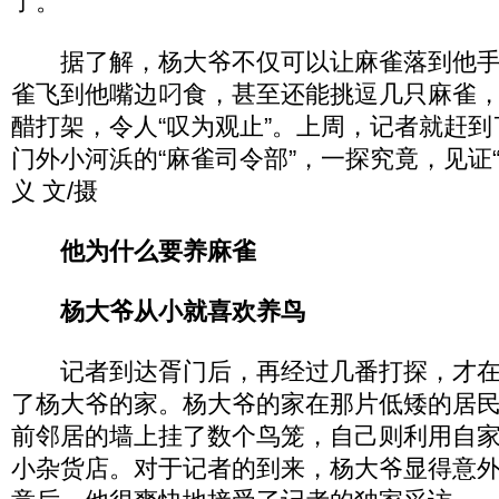
了。
据了解，杨大爷不仅可以让麻雀落到他手
雀飞到他嘴边叼食，甚至还能挑逗几只麻雀
醋打架，令人“叹为观止”。上周，记者就赶
门外小河浜的“麻雀司令部”，一探究竟，见证“
义 文/摄
他为什么要养麻雀
杨大爷从小就喜欢养鸟
记者到达胥门后，再经过几番打探，才在
了杨大爷的家。杨大爷的家在那片低矮的居
前邻居的墙上挂了数个鸟笼，自己则利用自
小杂货店。对于记者的到来，杨大爷显得意