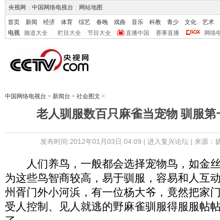
央视网
|
中国网络电视台
|
网站地图
首页
新闻
经济
体育
综艺
春晚
戏曲
音乐
科教
青少
文化
艺术
电视
频道大全
栏目大全
节目大全
直播中国
赛事直播
网络
中国网络电视台
>
新闻台
>
社会图文
>
老人驯服数百只麻雀当宠物 驯服第
发布时间:2012年01月03日 04:09 |
进入复兴论坛
| 来源：
人们养鸟，一般都会选择宠物鸟，如金丝
为这些鸟智商较高，易于驯服，容易和人互
州胥门外小河浜，有一位杨大爷，竟然把家
受人控制、见人就逃的野麻雀驯服得服服帖帖