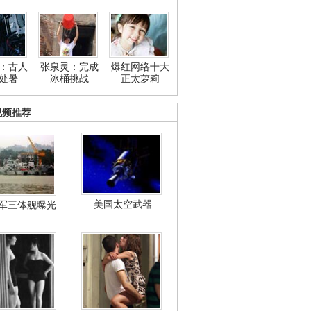
：古人
张泉灵：完成
爆红网络十大
处暑
冰桶挑战
正太萝莉
视频推荐
美国太空武器
军三体舰曝光