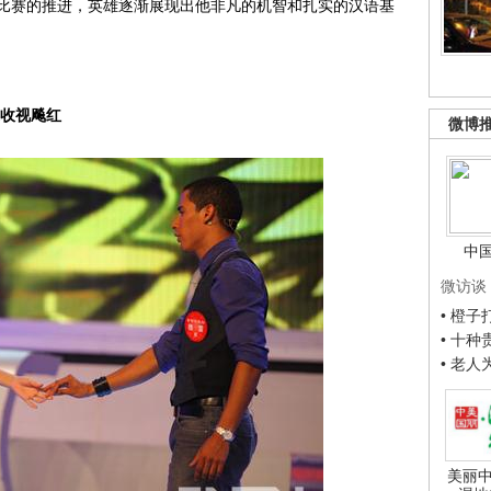
比赛的推进，英雄逐渐展现出他非凡的机智和扎实的汉语基
收视飚红
微博
中
微访谈
• 橙
• 十
• 老
美丽中