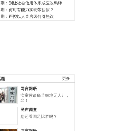
47期：别让社会信用体系成医改羁绊
46期：何时有能力实现带薪假？
45期：严控以人查房因何引热议
话题
更多
网言网语
病童候诊痛苦躺地无人让，
悲！
民声调查
您还看国足比赛吗？
网言网语