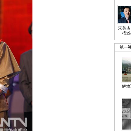
宋英杰
描述
第一
解放