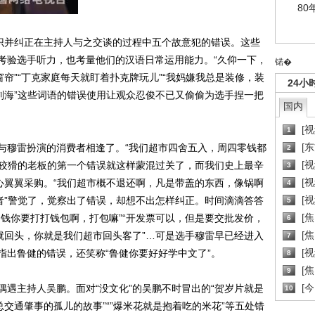
80
识并纠正在主持人与之交谈的过程中五个故意犯的错误。这些
考验选手听力，也考量他们的汉语日常运用能力。“久仰一下，
锘�
窗帘”“丁克家庭每天就盯着扑克牌玩儿”“我妈嫌我总是装修，装
24小
刘海”这些词语的错误使用让观众忍俊不已又偷偷为选手捏一把
国内
[
1
[
穆雷扮演的消费者相逢了。“我们超市四舍五入，周四零钱都
2
[
最狡猾的老板的第一个错误就这样蒙混过关了，而我们史上最辛
3
[
心翼翼采购。“我们超市概不退还啊，凡是带盖的东西，像锅啊
4
[
者”警觉了，觉察出了错误，却想不出怎样纠正。时间滴滴答答
5
[
钱你要打打钱包啊，打包嘛”“开发票可以，但是要交批发价，
6
[焦
就回头，你就是我们超市回头客了”…可是选手穆雷早已经进入
7
[
指出鲁健的错误，还笑称“鲁健你要好好学中文了”。
8
[
9
[
主持人吴鹏。面对“没文化”的吴鹏不时冒出的“贺岁片就是
10
总交通肇事的孤儿的故事”“”爆米花就是抱着吃的米花”等五处错