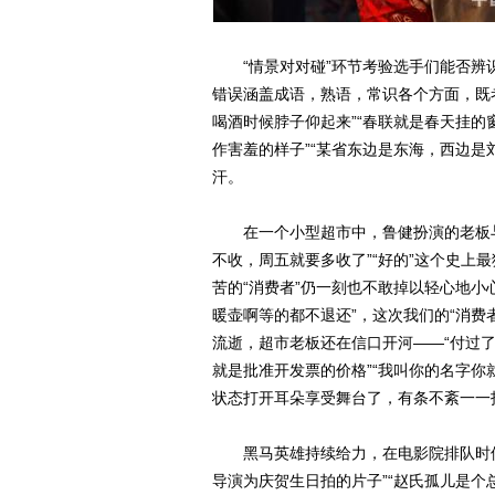
“情景对对碰”环节考验选手们能否辨
错误涵盖成语，熟语，常识各个方面，既
喝酒时候脖子仰起来”“春联就是春天挂的
作害羞的样子”“某省东边是东海，西边是
汗。
在一个小型超市中，鲁健扮演的老板与
不收，周五就要多收了”“好的”这个史上
苦的“消费者”仍一刻也不敢掉以轻心地小
暖壶啊等的都不退还”，这次我们的“消费
流逝，超市老板还在信口开河——“付过了
就是批准开发票的价格”“我叫你的名字你
状态打开耳朵享受舞台了，有条不紊一一
黑马英雄持续给力，在电影院排队时偶遇
导演为庆贺生日拍的片子”“赵氏孤儿是个