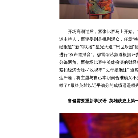
开场高潮过后，紧张比赛马上开始。“5
道主持人，而评委则是挑剔观众，任意“换台
经报道”“新闻联播”“星光大道”“恩世乐
进行“双声道播音”。穆雷综艺频道根据评
分饰两角。而整场比赛中英雄扮演的财经
紧扣经济命脉--“收视率”“丈母娘泡沫”“
达严谨，将主题与自己本职契合准确又不失
雄了!”最终英雄以近乎满分的成绩遥遥领
鲁健需要重新学汉语 英雄获史上第