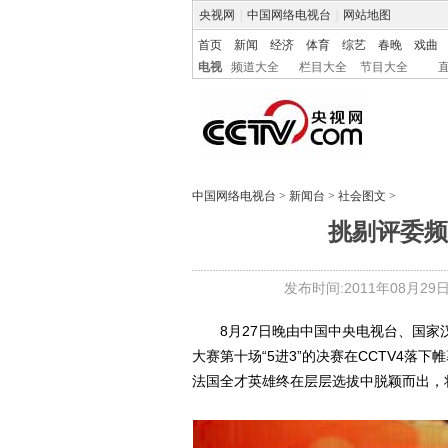
央视网
|
中国网络电视台
|
网站地图
首页
新闻
经济
体育
综艺
春晚
戏曲
电视
频道大全
栏目大全
节目大全
中国网络电视台
>
新闻台
>
社会图文
>
挑剔评委频
发布时间:2011年08月29日 0
8月27日晚由中国中央电视台、国家汉
大赛第十场“5进3”的决赛在CCTV4
法国全才英雄终在层层选拔中脱颖而出，将