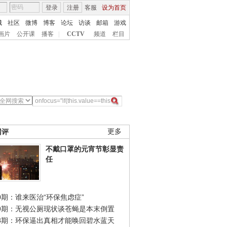
登录
注册
客服
设为首页
城
社区
微博
博客
论坛
访谈
邮箱
游戏
画片
公开课
播客
|
CCTV
频道
栏目
网评
更多
不戴口罩的元宵节彰显责
任
0期：谁来医治“环保焦虑症”
49期：无视公厕现状谈苍蝇是本末倒置
48期：环保逼出真相才能唤回碧水蓝天