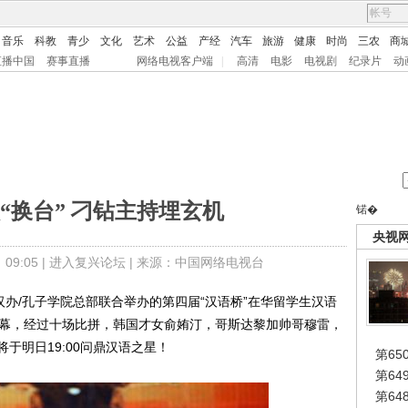
音乐
科教
青少
文化
艺术
公益
产经
汽车
旅游
健康
时尚
三农
商
直播中国
赛事直播
网络电视客户端
|
高清
电影
电视剧
纪录片
动
“换台” 刁钻主持埋玄机
锘�
央视
9:05 |
进入复兴论坛
| 来源：中国网络电视台
办/孔子学院总部联合举办的第四届“汉语桥”在华留学生汉语
落下帷幕，经过十场比拼，韩国才女俞姷汀，哥斯达黎加帅哥穆雷，
于明日19:00问鼎汉语之星！
第65
第6
第6