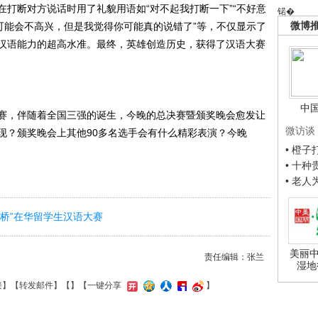
打断对方说话时用了礼貌用语如“对不起我打断一下”“不好意
锘�
微博
可能会不高兴，但是我觉得你可能真的说错了”等，不仅显示了
汉语能力的超高水准。最终，英雄创造历史，获得了汉语大赛
中
，伴随着全国三强的诞生，今晚的总决赛暨颁奖晚会愈发让
微访谈
现？颁奖晚会上其他90多名选手会有什么精彩表演？今晚
• 橙
• 十
• 老
语桥”在华留学生汉语大赛
美丽中
责任编辑：张兰
湿地
接
】【
转发邮件
】【
】
【一键分享
】