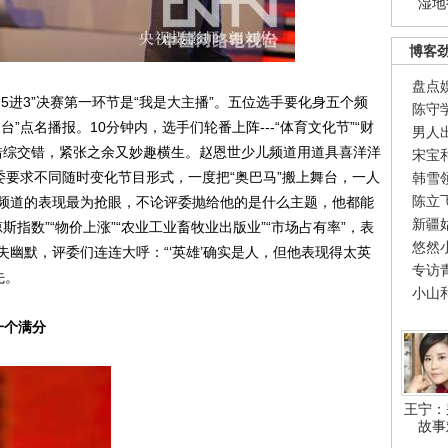
湿地
博客
盘点
进3”决赛第一环节是“我是大主播”。五位选手要化身五个频
陈守
”点名播报。10分钟内，选手们轮番上阵---“体育文化节”“财
男人
园”错综交错，紧张之余又妙趣横生。赵恩世少儿频道用道具喜洋洋
宋宝
委要求不同随时变化节目形式，一度把“奥巴马”搬上舞台，一人
韩雪
陈立
频道的表现最为抢眼，不论评委抛给他的是什么主题，他都能
新疆
道琼斯指数”“物价上涨”“农业工业畜牧业出版业”“市场占有率”，表
悠然
幽默，评委们连连大呼：“‘英雄’确实是人，但他表现得太英
专访
先。
小山
一个满分
王宁：
故事