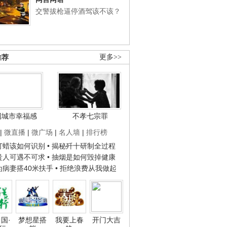
交警拔枪逼停酒驾该不该？
推荐
更多>>
国城市幸福感
不孝七宗罪
|
微直播
|
微广场
|
名人墙
|
排行榜
子打蜡该如何识别
• 揭秘歼十研制全过程
种贵人可遇不可求
• 抽烟是如何毁掉健康
人为病妻搭40米扶手
• 拒绝浪费从我做起
国·
梦想星搭
我要上春
开门大吉