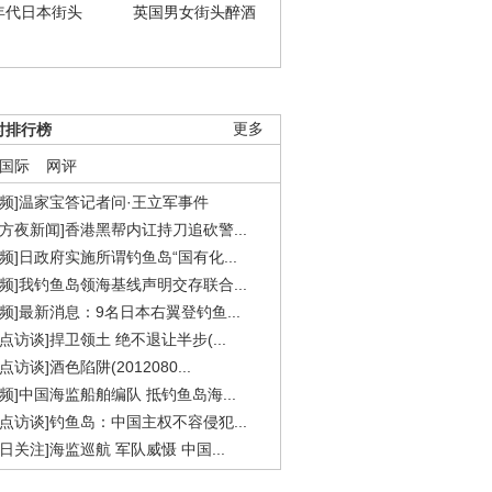
年代日本街头
英国男女街头醉酒
时排行榜
更多
国际
网评
视频]温家宝答记者问·王立军事件
东方夜新闻]香港黑帮内讧持刀追砍警...
视频]日政府实施所谓钓鱼岛“国有化...
视频]我钓鱼岛领海基线声明交存联合...
视频]最新消息：9名日本右翼登钓鱼...
焦点访谈]捍卫领土 绝不退让半步(...
点访谈]酒色陷阱(2012080...
视频]中国海监船舶编队 抵钓鱼岛海...
焦点访谈]钓鱼岛：中国主权不容侵犯...
今日关注]海监巡航 军队威慑 中国...