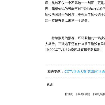
误，英雄不仅一个不落地一一纠正，更是在
思，我想你说的可能不对”“恐怕这样说你
这位法国绅士的风度，更秀出了这位选手
这一赛题有史以来第一个满分。
持续数月的预赛，环环紧扣的十场决赛
人期待。三强选手还有什么杀手锏没有呈
19:00CCTV4将为您现场直播无限精彩！
相关专题：
CCTV汉语大赛 第四届“汉
热词：
【
打印
】【
我要纠错
】【
复制链