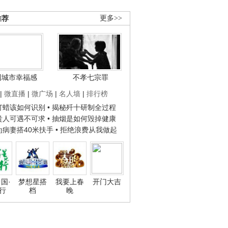
推荐
更多>>
国城市幸福感
不孝七宗罪
|
微直播
|
微广场
|
名人墙
|
排行榜
子打蜡该如何识别
• 揭秘歼十研制全过程
种贵人可遇不可求
• 抽烟是如何毁掉健康
人为病妻搭40米扶手
• 拒绝浪费从我做起
国·
梦想星搭
我要上春
开门大吉
行
档
晚