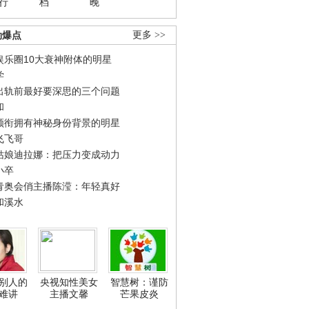
行
档
晚
劲爆点
更多 >>
娱乐圈10大衰神附体的明星
学
出轨前最好要深思的三个问题
和
领衔拥有神秘身份背景的明星
飞飞哥
姑娘迪拉娜：把压力变成动力
小卒
青奥会俏主播陈滢：年轻真好
和溪水
别人的
央视知性美女
智慧树：谨防
难讲
主播文馨
芒果皮炎