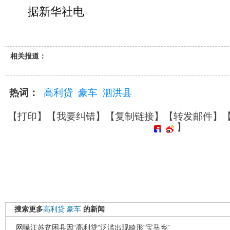
据新华社电
相关报道：
热词：
高利贷
豪车
泗洪县
【
打印
】【
我要纠错
】【
复制链接
】【
转发邮件
】
】
搜索更多
高利贷
豪车
的新闻
网曝江苏贫困县因“高利贷”泛滥出现畸形“宝马乡”