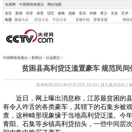
央视网
|
中国网络电视台
|
网站地图
首页
新闻
经济
体育
综艺
春晚
戏曲
音乐
科教
青少
文化
艺术
电视
频道大全
栏目大全
节目大全
直播中国
赛事直播
网络
中国网络电视台
>
新闻台
>
社会图文
>
贫困县高利贷泛滥置豪车 规范民间
发布时间:2011年07月13日 10:13 |
进入复兴论坛
|
近日，网上曝出消息称，江苏最贫困的县
有令人咋舌的各类豪车，其辖下的石集乡被戏
查，这种畸形现象缘于当地高利贷泛滥。今
青阳、石集等乡镇高利贷抬头，一些中间层