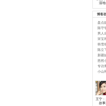
湿地
博客
盘点
陈守
男人
宋宝
韩雪
陈立
新疆
悠然
专访
小山
王宁：
故事