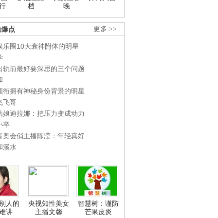
行
档
晚
劲爆点
更多 >>
娱乐圈10大衰神附体的明星
学
出轨前最好要深思的三个问题
和
领衔拥有神秘身份背景的明星
飞飞哥
姑娘迪拉娜：把压力变成动力
小卒
青奥会俏主播陈滢：年轻真好
和溪水
别人的
央视知性美女
智慧树：谨防
难讲
主播文馨
芒果皮炎