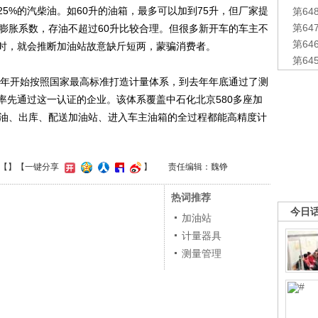
25%的汽柴油。如60升的油箱，最多可以加到75升，但厂家提
第6
第6
的膨胀系数，存油不超过60升比较合理。但很多新开车的车主不
第6
时，就会推断加油站故意缺斤短两，蒙骗消费者。
第6
年开始按照国家最高标准打造计量体系，到去年年底通过了测
率先通过这一认证的企业。该体系覆盖中石化北京580多座加
卸油、出库、配送加油站、进入车主油箱的全过程都能高精度计
【
】
【一键分享
】
责任编辑：魏铮
热词推荐
今日
加油站
计量器具
测量管理