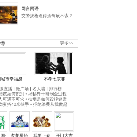
网言网语
交警拔枪逼停酒驾该不该？
推荐
更多>>
国城市幸福感
不孝七宗罪
微直播
|
微广场
|
名人墙
|
排行榜
打蜡该如何识别
• 揭秘歼十研制全过程
贵人可遇不可求
• 抽烟是如何毁掉健康
为病妻搭40米扶手
• 拒绝浪费从我做起
国·
梦想星搭
我要上春
开门大吉