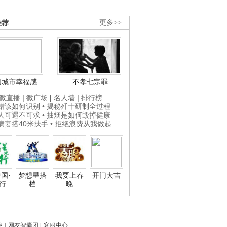
推荐
更多>>
国城市幸福感
不孝七宗罪
微直播
|
微广场
|
名人墙
|
排行榜
打蜡该如何识别
• 揭秘歼十研制全过程
贵人可遇不可求
• 抽烟是如何毁掉健康
为病妻搭40米扶手
• 拒绝浪费从我做起
国·
梦想星搭
我要上春
开门大吉
行
档
晚
意
|
网友智囊团
|
客服中心