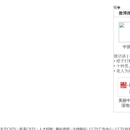
锘�
微博
中
微访谈
|
• 橙子
• 十种
• 老人
美丽中
湿地
关于CNTV
|
联系CNTV
|
人才招聘
|
网站声明
|
法律顾问
|
CCTV广告中心
|
CCTV创