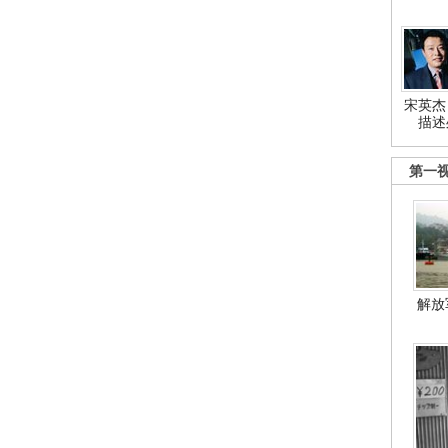
宋英杰
描述
第一
解放