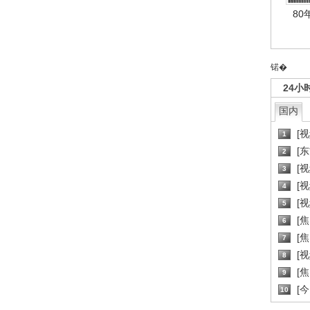
80
锘�
24小
国内
[
1
[
2
[
3
[
4
[
5
[
6
[焦
7
[
8
[
9
[
10