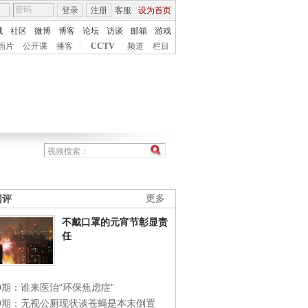
登录
注册
客服
设为首页
城
社区
微博
博客
论坛
访谈
邮箱
游戏
画片
公开课
播客
|
CCTV
频道
栏目
网评
更多
不戴口罩的元宵节彰显责
任
0期：谁来医治“环保焦虑症”
49期：无视公厕现状谈苍蝇是本末倒置