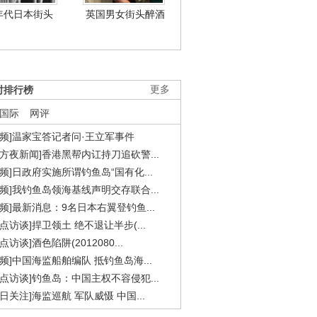
年代日本街头
英国男女街头醉酒
时排行榜
更多
国际
网评
视频]温家宝答记者问·王立军事件
东方夜新闻]香港黑帮内讧持刀追砍警...
视频]日政府实施所谓钓鱼岛“国有化...
视频]我钓鱼岛领海基线声明交存联合...
视频]最新消息：9名日本右翼登钓鱼...
焦点访谈]捍卫领土 绝不退让半步(...
点访谈]酒色陷阱(2012080...
视频]中国海监船舶编队 抵钓鱼岛海...
焦点访谈]钓鱼岛：中国主权不容侵犯...
今日关注]海监巡航 军队威慑 中国...