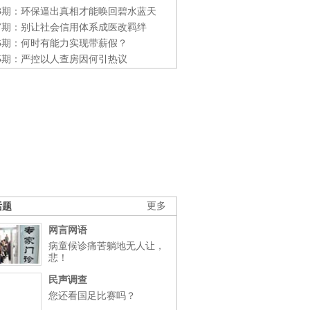
48期：环保逼出真相才能唤回碧水蓝天
47期：别让社会信用体系成医改羁绊
46期：何时有能力实现带薪假？
45期：严控以人查房因何引热议
话题
更多
网言网语
病童候诊痛苦躺地无人让，
悲！
民声调查
您还看国足比赛吗？