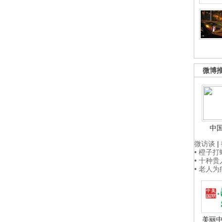
微博
中
微访谈
|
• 橙子
• 十种
• 老人
美丽中