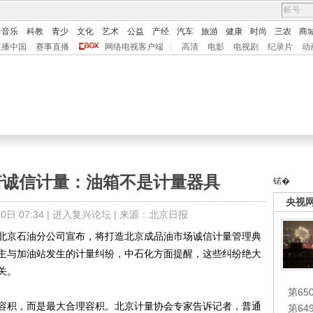
音乐
科教
青少
文化
艺术
公益
产经
汽车
旅游
健康
时尚
三农
商
直播中国
赛事直播
网络电视客户端
|
高清
电影
电视剧
纪录片
动
诺诚信计量：油箱不是计量器具
锘�
央视
日 07:34 |
进入复兴论坛
| 来源：北京日报
京石油分公司宣布，将打造北京成品油市场诚信计量管理典
主与加油站发生的计量纠纷，中石化方面提醒，这些纠纷绝大
关。
第65
积，而是最大合理容积。北京计量协会专家告诉记者，普通
第6