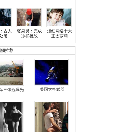
：古人
张泉灵：完成
爆红网络十大
处暑
冰桶挑战
正太萝莉
视频推荐
美国太空武器
军三体舰曝光