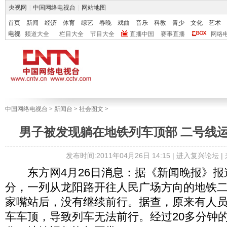
央视网
|
中国网络电视台
|
网站地图
首页
新闻
经济
体育
综艺
春晚
戏曲
音乐
科教
青少
文化
艺术
电视
频道大全
栏目大全
节目大全
直播中国
赛事直播
网络
中国网络电视台
>
新闻台
>
社会图文
>
男子被发现躺在地铁列车顶部 二号线运
发布时间:2011年04月26日 14:15 |
进入复兴论坛
|
东方网4月26日消息：据《新闻晚报》报道
分，一列从龙阳路开往人民广场方向的地铁
家嘴站后，没有继续前行。据查，原来有人
车车顶，导致列车无法前行。经过20多分钟的