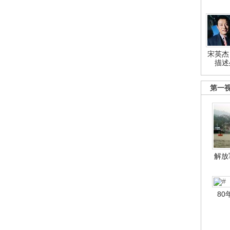
宋英杰
描述
第一
解放
80