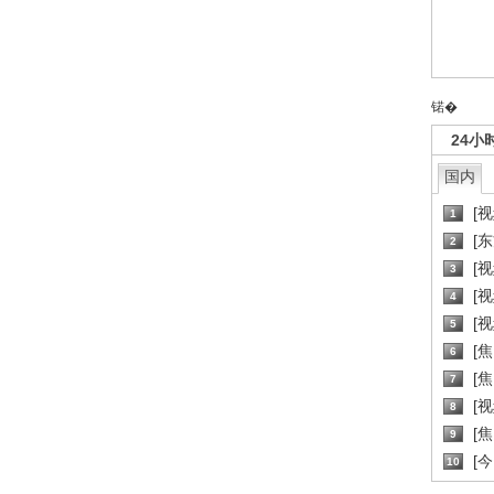
锘�
24小
国内
[
1
[
2
[
3
[
4
[
5
[
6
[焦
7
[
8
[
9
[
10