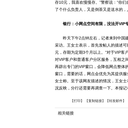
存10元，我喜欢慢慢存。”警察说：“你
了个什么负责人，又是倒茶又是送水的，
银行：小网点空间有限，没法开VIP
昨天下午2点钟左右，记者来到中国建
采访。王女士表示，首先发帖人的描述可能
元，存期为定期3个月以上。“对于VIP
对VIP客户和普通客户分区服务，互相之
再辟出专门的VIP窗口，会降低网点整体
窗口，需要的话，网点会优先为其提供服务
女士称。至于该网友描述的情况，王女士
况反映，分行还需要再调查一下。本报记
【
打印
】 【
复制链接
】【
转发邮件
】
相关链接