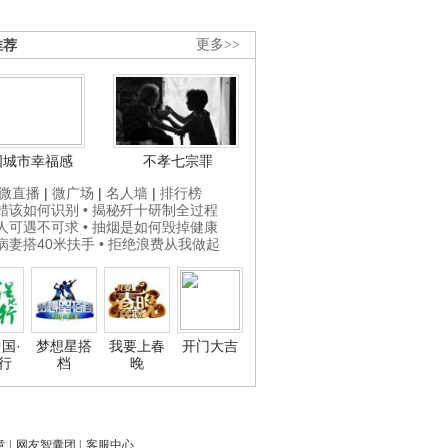
推荐
更多>>
国城市幸福感
不孝七宗罪
微直播
|
微广场
|
名人墙
|
排行榜
打蜡该如何识别
• 揭秘歼十研制全过程
贵人可遇不可求
• 抽烟是如何毁掉健康
为病妻搭40米扶手
• 拒绝浪费从我做起
国·
梦想星搭
我要上春
开门大吉
行
档
晚
意
|
网友智囊团
|
客服中心