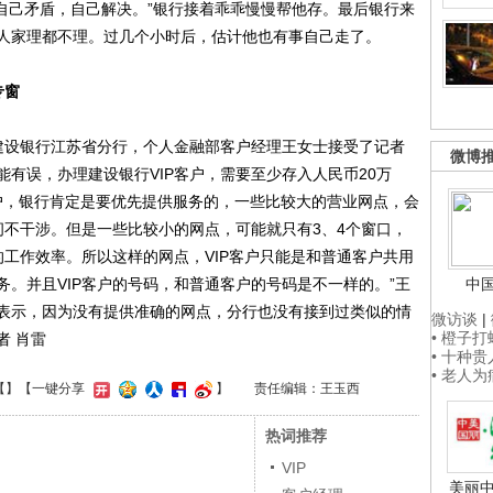
们自己矛盾，自己解决。”银行接着乖乖慢慢帮他存。最后银行来
人家理都不理。过几个小时后，估计他也有事自己走了。
专窗
设银行江苏省分行，个人金融部客户经理王女士接受了记者
微博
有误，办理建设银行VIP客户，需要至少存入人民币20万
客户，银行肯定是要优先提供服务的，一些比较大的营业网点，会
间不干涉。但是一些比较小的网点，可能就只有3、4个窗口，
的工作效率。所以这样的网点，VIP客户只能是和普通客户共用
。并且VIP客户的号码，和普通客户的号码是不一样的。”王
中
表示，因为没有提供准确的网点，分行也没有接到过类似的情
微访谈
|
• 橙子
者 肖雷
• 十种
• 老人
【
】
【一键分享
】
责任编辑：王玉西
热词推荐
VIP
美丽中