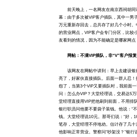
前天晚上，一名网友在南京西祠胡同论
幕：由于多次被VIP客户插队，其中一男子
万元重新存回去，总共存了好几个小时。
的营业网点，VIP客户会专门分区，比
友看到的情况，因为不能确定是哪家网点
网帖：不满VIP插队，非“V”客户报
该网友在网帖中讲到：早上去建设银行办
亮了，好家伙直接插队。后面一群人忍！
怨了，当第3个VIP又要插队时，我前面
问：怎么办VIP？大堂经理说，交易达5万
堂经理直接用VIP把他刷到前面，不用排
银行职员问他要不要袋子装钱。他说：“
钱。大堂经理说10元。那哥们说：“好，
笔存，大堂经理不停地劝。估计存了几十
他影响正常营业。警察问“吵架没？”银行