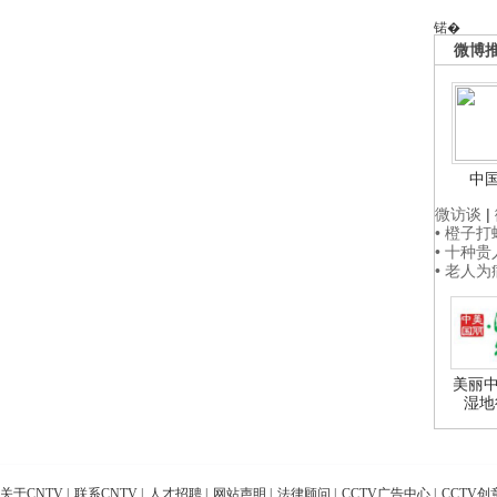
锘�
微博
中
微访谈
|
• 橙子
• 十种
• 老人
美丽中
湿地
关于CNTV
|
联系CNTV
|
人才招聘
|
网站声明
|
法律顾问
|
CCTV广告中心
|
CCTV创