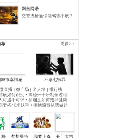
网言网语
交警拔枪逼停酒驾该不该？
推荐
更多>>
国城市幸福感
不孝七宗罪
微直播
|
微广场
|
名人墙
|
排行榜
打蜡该如何识别
• 揭秘歼十研制全过程
贵人可遇不可求
• 抽烟是如何毁掉健康
为病妻搭40米扶手
• 拒绝浪费从我做起
国·
梦想星搭
我要上春
开门大吉