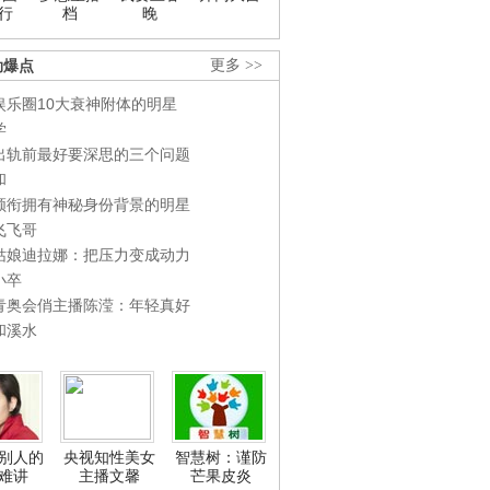
行
档
晚
劲爆点
更多 >>
娱乐圈10大衰神附体的明星
学
出轨前最好要深思的三个问题
和
领衔拥有神秘身份背景的明星
飞飞哥
姑娘迪拉娜：把压力变成动力
小卒
青奥会俏主播陈滢：年轻真好
和溪水
别人的
央视知性美女
智慧树：谨防
难讲
主播文馨
芒果皮炎