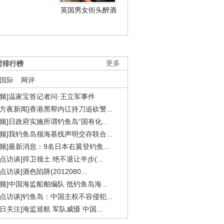
英国男女街头醉酒
时排行榜
更多
国际
网评
视频]温家宝答记者问·王立军事件
东方夜新闻]香港黑帮内讧持刀追砍警...
视频]日政府实施所谓钓鱼岛“国有化...
视频]我钓鱼岛领海基线声明交存联合...
视频]最新消息：9名日本右翼登钓鱼...
焦点访谈]捍卫领土 绝不退让半步(...
点访谈]酒色陷阱(2012080...
视频]中国海监船舶编队 抵钓鱼岛海...
焦点访谈]钓鱼岛：中国主权不容侵犯...
今日关注]海监巡航 军队威慑 中国...