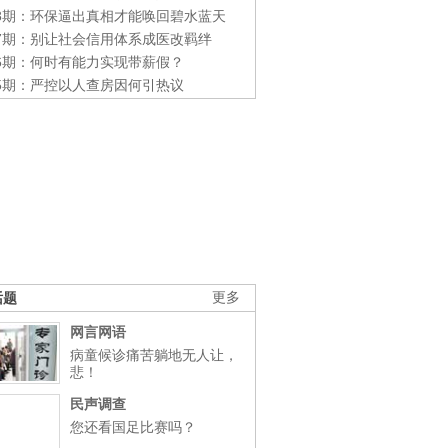
48期：环保逼出真相才能唤回碧水蓝天
47期：别让社会信用体系成医改羁绊
46期：何时有能力实现带薪假？
45期：严控以人查房因何引热议
话题
更多
网言网语
病童候诊痛苦躺地无人让，
悲！
民声调查
您还看国足比赛吗？