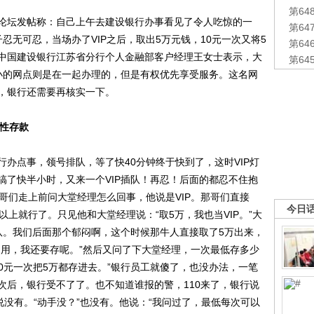
第6
坛发帖称：自己上午去建设银行办事看见了令人吃惊的一
第6
忍无可忍，当场办了VIP之后，取出5万元钱，10元一次又将5
第6
中国建设银行江苏省分行个人金融部客户经理王女士表示，大
第6
较小的网点则是在一起办理的，但是有权优先享受服务。这名网
，银行还需要再核实一下。
复性存款
点事，领号排队，等了快40分钟终于快到了，这时VIP灯
搞了快半小时，又来一个VIP插队！再忍！后面的都忍不住抱
一哥们走上前问大堂经理怎么回事，他说是VIP。那哥们直接
今日
以上就行了。只见他和大堂经理说：“取5万，我也当VIP。”大
队。我们后面那个郁闷啊，这个时候那牛人直接取了5万出来，
不用，我还要存呢。”然后又问了下大堂经理，一次最低存多少
10元一次把5万都存进去。”银行员工就傻了，也没办法，一笔
次后，银行受不了了。也不知道谁报的警，110来了，银行说
说没有。“动手没？”也没有。他说：“我问过了，最低每次可以