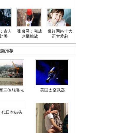
：古人
张泉灵：完成
爆红网络十大
处暑
冰桶挑战
正太萝莉
视频推荐
美国太空武器
军三体舰曝光
年代日本街头