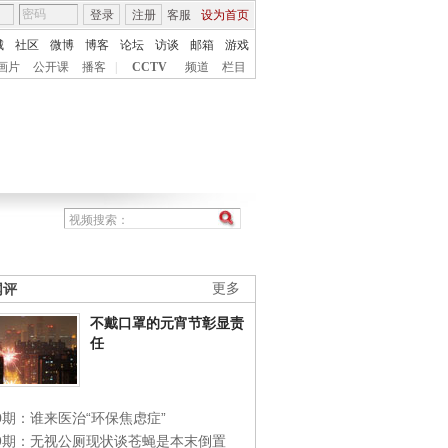
登录
注册
客服
设为首页
城
社区
微博
博客
论坛
访谈
邮箱
游戏
画片
公开课
播客
|
CCTV
频道
栏目
网评
更多
不戴口罩的元宵节彰显责
任
0期：谁来医治“环保焦虑症”
49期：无视公厕现状谈苍蝇是本末倒置