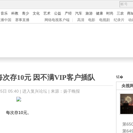
音乐
科教
青少
文化
艺术
公益
产经
汽车
旅游
健康
时尚
三农
商
直播中国
赛事直播
网络电视客户端
|
高清
电影
电视剧
纪录片
动
次存10元 因不满VIP客户插队
锘�
央视
日 05:40 |
进入复兴论坛
| 来源：扬子晚报
每次存10元。
第65
第6