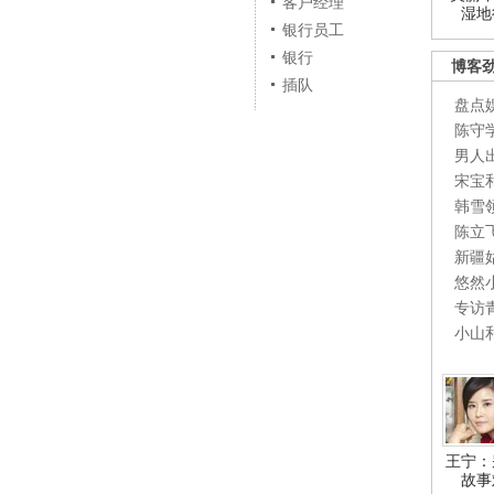
客户经理
湿地
银行员工
银行
博客
插队
盘点
陈守
男人
宋宝
韩雪
陈立
新疆
悠然
专访
小山
王宁：
故事