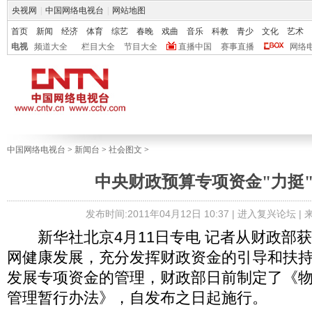
央视网
|
中国网络电视台
|
网站地图
首页
新闻
经济
体育
综艺
春晚
戏曲
音乐
科教
青少
文化
艺术
电视
频道大全
栏目大全
节目大全
直播中国
赛事直播
网络
中国网络电视台
>
新闻台
>
社会图文
>
中央财政预算专项资金"力挺
发布时间:2011年04月12日 10:37 |
进入复兴论坛
|
新华社北京4月11日专电 记者从财政部
网健康发展，充分发挥财政资金的引导和扶
发展专项资金的管理，财政部日前制定了《
管理暂行办法》，自发布之日起施行。