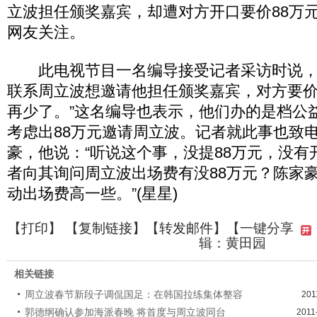
立波担任颁奖嘉宾，却遭对方开口要价88万
网友关注。
此电视节目一名编导接受记者采访时说，
联系周立波想邀请他担任颁奖嘉宾，对方要价
再少了。”这名编导也表示，他们办的是档公
考虑出88万元邀请周立波。记者就此事也致
豪，他说：“听说这个事，没提88万元，没有
者向其询问周立波出场费有没88万元？陈家豪
动出场费高一些。”(星星)
【
打印
】 【
复制链接
】【
转发邮件
】
【一键分享
辑：黄田园
相关链接
周立波春节新段子调侃国足：在韩国拉练集体整容
201
郭德纲确认参加海派春晚 将首度与周立波同台
2011