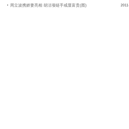
周立波携娇妻亮相 胡洁项链手戒显富贵(图)
2011