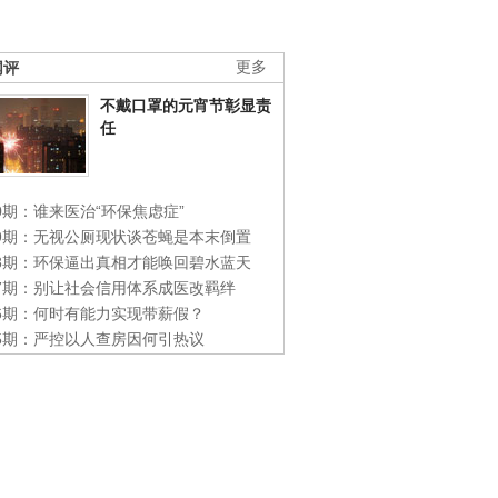
网评
更多
不戴口罩的元宵节彰显责
任
0期：谁来医治“环保焦虑症”
49期：无视公厕现状谈苍蝇是本末倒置
48期：环保逼出真相才能唤回碧水蓝天
47期：别让社会信用体系成医改羁绊
46期：何时有能力实现带薪假？
45期：严控以人查房因何引热议