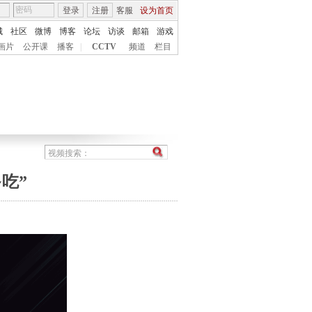
登录
注册
客服
设为首页
城
社区
微博
博客
论坛
访谈
邮箱
游戏
画片
公开课
播客
|
CCTV
频道
栏目
多吃”