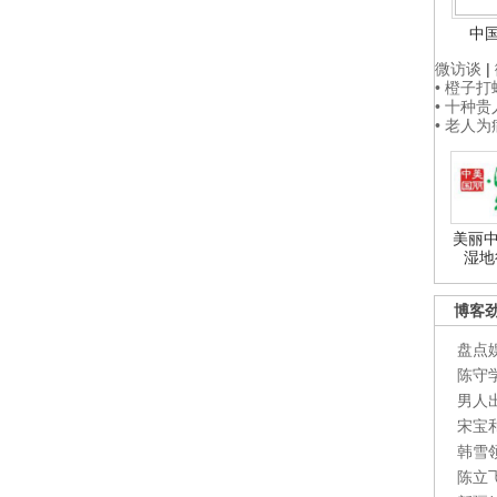
中
微访谈
|
• 橙子
• 十种
• 老人
美丽中
湿地
博客
盘点
陈守
男人
宋宝
韩雪
陈立