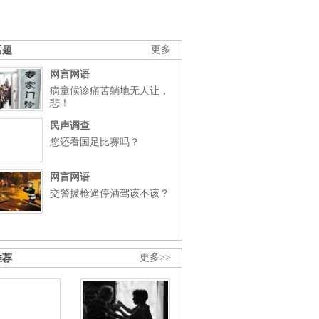
话题
更多
网言网语
病童候诊痛苦躺地无人让，
悲！
民声调查
您还看国足比赛吗？
网言网语
交警拔枪逼停酒驾该不该？
推荐
更多>>