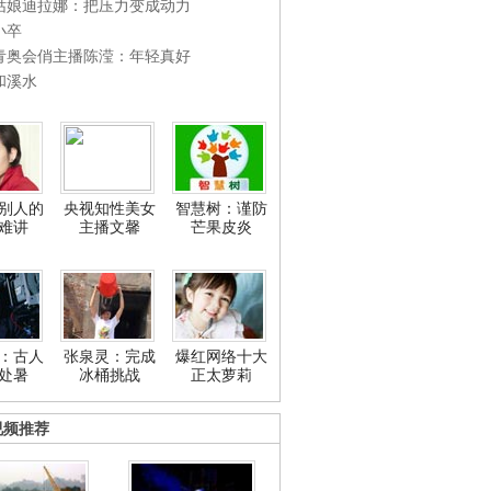
姑娘迪拉娜：把压力变成动力
小卒
青奥会俏主播陈滢：年轻真好
和溪水
别人的
央视知性美女
智慧树：谨防
难讲
主播文馨
芒果皮炎
：古人
张泉灵：完成
爆红网络十大
处暑
冰桶挑战
正太萝莉
视频推荐