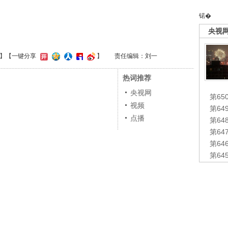
锘�
央视
】
【一键分享
】
责任编辑：刘一
热词推荐
央视网
第65
视频
第6
点播
第6
第6
第6
第6