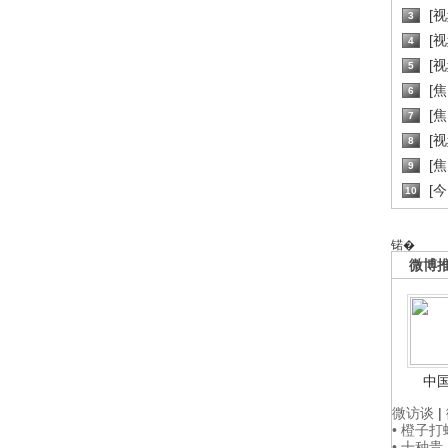
[
3
[
4
[
5
[
6
[焦
7
[
8
[
9
[
10
锘�
微博
中
微访谈
|
• 橙子
• 十种