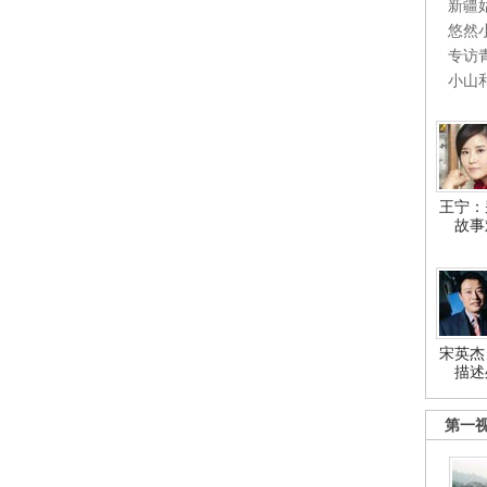
新疆
悠然
专访
小山
王宁：
故事
宋英杰
描述
第一