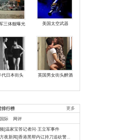
美国太空武器
军三体舰曝光
年代日本街头
英国男女街头醉酒
时排行榜
更多
国际
网评
视频]温家宝答记者问·王立军事件
东方夜新闻]香港黑帮内讧持刀追砍警...