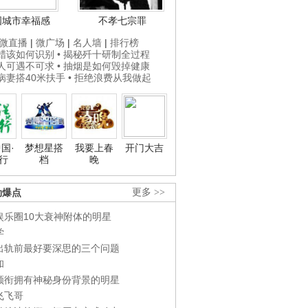
国城市幸福感
不孝七宗罪
微直播
|
微广场
|
名人墙
|
排行榜
打蜡该如何识别
• 揭秘歼十研制全过程
贵人可遇不可求
• 抽烟是如何毁掉健康
为病妻搭40米扶手
• 拒绝浪费从我做起
国·
梦想星搭
我要上春
开门大吉
行
档
晚
劲爆点
更多 >>
娱乐圈10大衰神附体的明星
学
出轨前最好要深思的三个问题
和
领衔拥有神秘身份背景的明星
飞飞哥