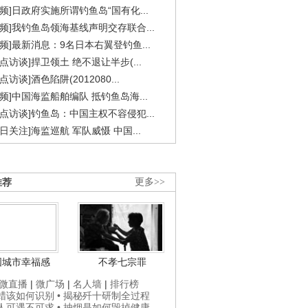
视频]日政府实施所谓钓鱼岛“国有化...
视频]我钓鱼岛领海基线声明交存联合...
视频]最新消息：9名日本右翼登钓鱼...
焦点访谈]捍卫领土 绝不退让半步(...
点访谈]酒色陷阱(2012080...
视频]中国海监船舶编队 抵钓鱼岛海...
焦点访谈]钓鱼岛：中国主权不容侵犯...
今日关注]海监巡航 军队威慑 中国...
推荐
更多>>
国城市幸福感
不孝七宗罪
微直播
|
微广场
|
名人墙
|
排行榜
打蜡该如何识别
• 揭秘歼十研制全过程
贵人可遇不可求
• 抽烟是如何毁掉健康