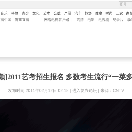
音乐
科教
青少
文化
艺术
公益
产经
汽车
旅游
健康
时尚
三农
商
直播中国
赛事直播
网络电视客户端
|
高清
电影
电视剧
纪录片
动
频]2011艺考招生报名 多数考生流行“一菜
发布时间:2011年02月12日 02:18 |
进入复兴论坛
| 来源：CNTV