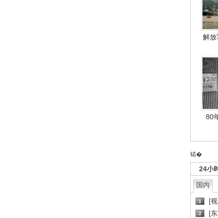
解放
80
锘�
24小
国内
[
1
[
2