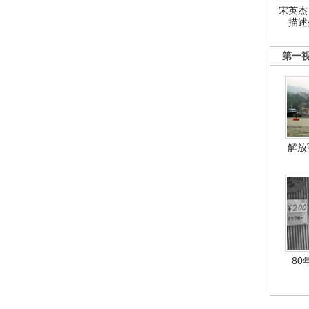
宋英杰
描述
第一
解放
80