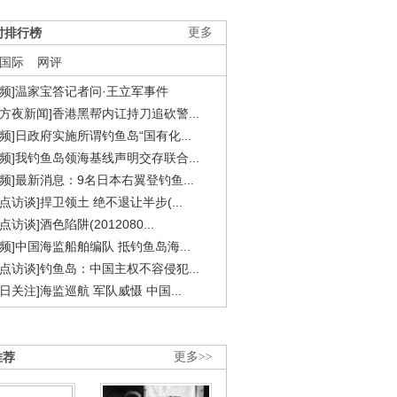
时排行榜
更多
国际
网评
视频]温家宝答记者问·王立军事件
东方夜新闻]香港黑帮内讧持刀追砍警...
视频]日政府实施所谓钓鱼岛“国有化...
视频]我钓鱼岛领海基线声明交存联合...
视频]最新消息：9名日本右翼登钓鱼...
焦点访谈]捍卫领土 绝不退让半步(...
点访谈]酒色陷阱(2012080...
视频]中国海监船舶编队 抵钓鱼岛海...
焦点访谈]钓鱼岛：中国主权不容侵犯...
今日关注]海监巡航 军队威慑 中国...
推荐
更多>>