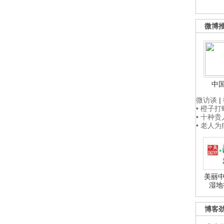
微博
中
微访谈
|
• 橙子
• 十种
• 老人
美丽中
湿地
博客