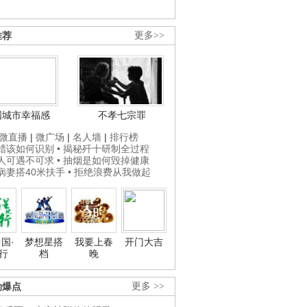
推荐
更多>>
国城市幸福感
不孝七宗罪
微直播
|
微广场
|
名人墙
|
排行榜
打蜡该如何识别
• 揭秘歼十研制全过程
贵人可遇不可求
• 抽烟是如何毁掉健康
为病妻搭40米扶手
• 拒绝浪费从我做起
国·
梦想星搭
我要上春
开门大吉
行
档
晚
劲爆点
更多 >>