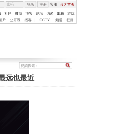
登录
注册
客服
设为首页
城
社区
微博
博客
论坛
访谈
邮箱
游戏
画片
公开课
播客
|
CCTV
频道
栏目
华最远也最近