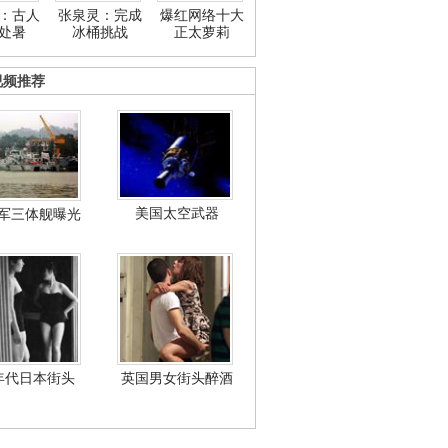
：古人
张泉灵：完成
爆红网络十大
处暑
冰桶挑战
正太萝莉
视频推荐
美国太空武器
军三体舰曝光
年代日本街头
英国男女街头醉酒