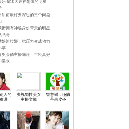
娱乐圈10大衰神附体的明星
学
出轨前最好要深思的三个问题
和
领衔拥有神秘身份背景的明星
飞飞哥
姑娘迪拉娜：把压力变成动力
小卒
青奥会俏主播陈滢：年轻真好
和溪水
别人的
央视知性美女
智慧树：谨防
难讲
主播文馨
芒果皮炎