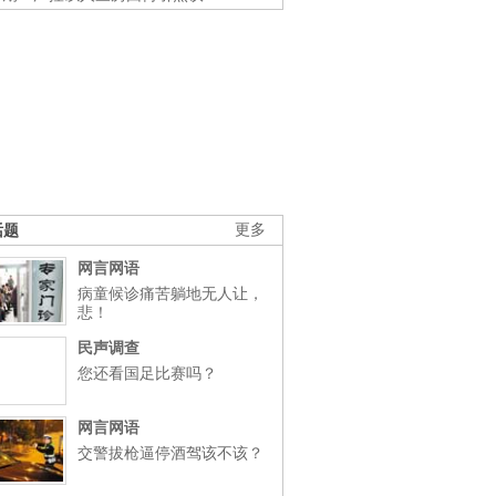
话题
更多
网言网语
病童候诊痛苦躺地无人让，
悲！
民声调查
您还看国足比赛吗？
网言网语
交警拔枪逼停酒驾该不该？