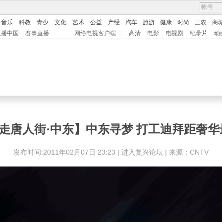
音乐
科教
青少
文化
艺术
公益
产经
汽车
旅游
健康
时尚
三农
商
直播中国
赛事直播
网络电视客户端
|
高清
电影
电视剧
纪录片
动
行走唐人街·中东】中东寻梦 打工迪拜距奢
发布时间:2011年02月07日 23:23 |
进入复兴论坛
| 来源：CNTV