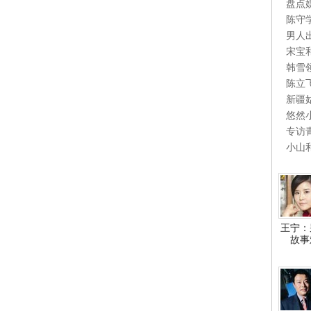
盘点
陈守
男人
宋宝
韩雪
陈立
新疆
悠然
专访
小山
王宁：
故事