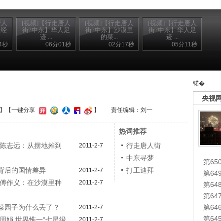
唐人
[视频]【行走唐人
[视频]【行走唐人
[视频]【行走唐人
人经
街?中东】华人足
街?中东】沙漠里
街?中东】华人足
迹 ...
的菜...
迹 ...
4秒
06分01秒
02分17秒
05分11秒
锘�
央视
】
【一键分享
】
责任编辑：刘一
热词推荐
 陈志远：从摆地摊到
行走唐人街
2011-2-7
中东寻梦
第65
商背后的国情差异
打工迪拜
2011-2-7
第6
 傅作义：在沙漠里种
2011-2-7
第6
第6
的菜园子为什么丢了？
第6
2011-2-7
第6
 周娟 世界惟一“七星级
2011-2-7