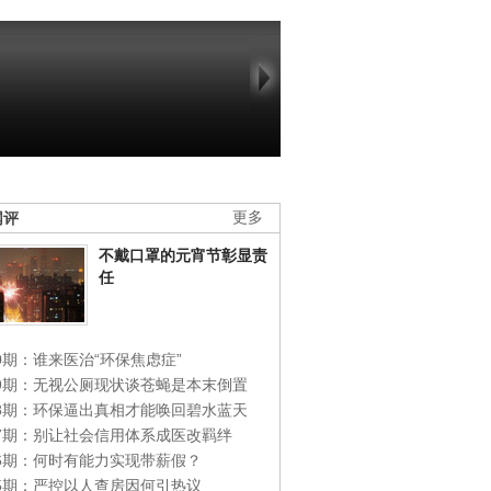
网评
更多
不戴口罩的元宵节彰显责
任
0期：谁来医治“环保焦虑症”
49期：无视公厕现状谈苍蝇是本末倒置
48期：环保逼出真相才能唤回碧水蓝天
47期：别让社会信用体系成医改羁绊
46期：何时有能力实现带薪假？
45期：严控以人查房因何引热议