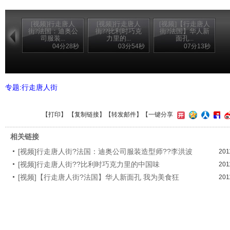
[视频]行走唐人
[视频]行走唐人
[视频]【行走唐人
街?法国：迪奥公
街??比利时巧克
街?法国】华人新
司服装...
力里的...
面孔...
04分28秒
03分54秒
07分13秒
专题:行走唐人街
【
打印
】 【
复制链接
】【
转发邮件
】
【一键分享
相关链接
[视频]行走唐人街?法国：迪奥公司服装造型师??李洪波
201
[视频]行走唐人街??比利时巧克力里的中国味
201
[视频]【行走唐人街?法国】华人新面孔 我为美食狂
201