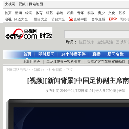
央视网
|
视频
|
网站地图
首页
新闻
经济
体育
综艺
春晚
戏曲
音乐
科教
青少
文化
艺术
电视
频道大全
栏目大全
节目大全
直播中国
赛事直播
网络
热词：
抗日战争
金浩茶油
巴以和
首页
即时新闻
24小时播不停
直播
新闻名栏
上海世博会
|
黑龙江伊春一客机失事
|
香港游客在菲律宾被劫持
|
中国网络电视台
>
新闻台
>
社会新闻
> 正文
[视频][新闻背景]中国足协副主席
发布时间:2010年01月22日 01:54 |
进入复兴论坛
| 来源：C