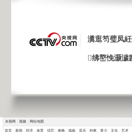
瀵逛笉璧凤紝
绋嶅悗灏濊
央视网
|
视频
|
网站地图
首页
新闻
经济
体育
综艺
春晚
戏曲
音乐
科教
青少
文化
艺术