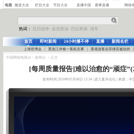
电视
频道大全
栏目大全
节目大全
直播中国
赛事直播
网络
热词：
抗日战争
金浩茶油
巴以和谈
堵车
首页
即时新闻
24小时播不停
直播
新闻名栏
上海世博会
|
黑龙江伊春一客机失事
|
香港游客在菲律宾被劫持
|
中国网络电视台
>
新闻台
> 正文
[每周质量报告]难以治愈的“顽症”(201
发布时间:2010年05月08日 13:34 |
进入复兴论坛
| 来源：