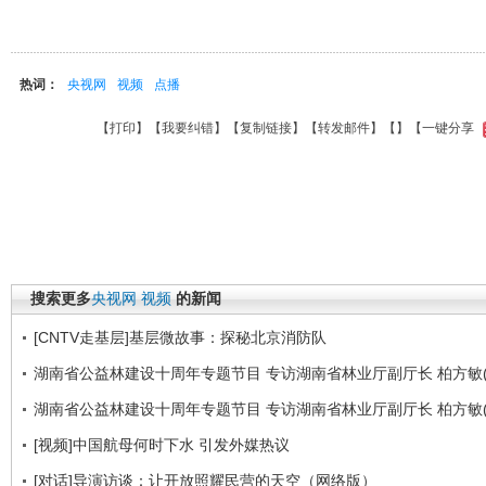
热词：
央视网
视频
点播
【
打印
】【
我要纠错
】【
复制链接
】【
转发邮件
】【
】
【一键分享
搜索更多
央视网
视频
的新闻
[CNTV走基层]基层微故事：探秘北京消防队
湖南省公益林建设十周年专题节目 专访湖南省林业厅副厅长 柏方敏(
湖南省公益林建设十周年专题节目 专访湖南省林业厅副厅长 柏方敏(
[视频]中国航母何时下水 引发外媒热议
[对话]导演访谈：让开放照耀民营的天空（网络版）