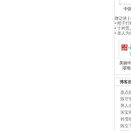
中
微访谈
|
• 橙子
• 十种
• 老人
美丽中
湿地
博客
盘点
陈守
男人
宋宝
韩雪
陈立