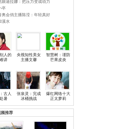
姑娘迪拉娜：把压力变成动力
小卒
青奥会俏主播陈滢：年轻真好
和溪水
别人的
央视知性美女
智慧树：谨防
难讲
主播文馨
芒果皮炎
：古人
张泉灵：完成
爆红网络十大
处暑
冰桶挑战
正太萝莉
视频推荐