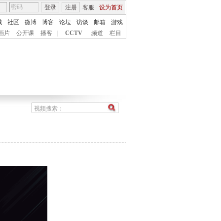
登录
注册
客服
设为首页
城
社区
微博
博客
论坛
访谈
邮箱
游戏
画片
公开课
播客
|
CCTV
频道
栏目