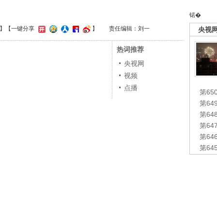
锘�
】
【一键分享
】
责任编辑：刘一
央视
热词推荐
央视网
视频
点播
第65
第6
第6
第6
第6
第6