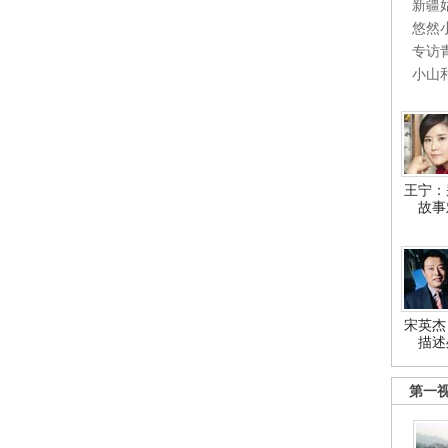
新疆
悠然
专访
小山
王宁：
故事
宋英杰
描述
第一