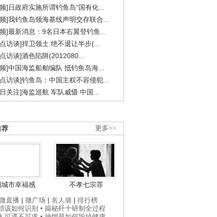
视频]日政府实施所谓钓鱼岛“国有化...
视频]我钓鱼岛领海基线声明交存联合...
视频]最新消息：9名日本右翼登钓鱼...
焦点访谈]捍卫领土 绝不退让半步(...
点访谈]酒色陷阱(2012080...
视频]中国海监船舶编队 抵钓鱼岛海...
焦点访谈]钓鱼岛：中国主权不容侵犯...
今日关注]海监巡航 军队威慑 中国...
推荐
更多>>
国城市幸福感
不孝七宗罪
微直播
|
微广场
|
名人墙
|
排行榜
打蜡该如何识别
• 揭秘歼十研制全过程
贵人可遇不可求
• 抽烟是如何毁掉健康