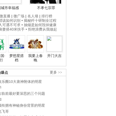
国城市幸福感
不孝七宗罪
微直播
|
微广场
|
名人墙
|
排行榜
打蜡该如何识别
• 揭秘歼十研制全过程
贵人可遇不可求
• 抽烟是如何毁掉健康
为病妻搭40米扶手
• 拒绝浪费从我做起
国·
梦想星搭
我要上春
开门大吉
行
档
晚
劲爆点
更多 >>
娱乐圈10大衰神附体的明星
学
出轨前最好要深思的三个问题
和
领衔拥有神秘身份背景的明星
飞飞哥