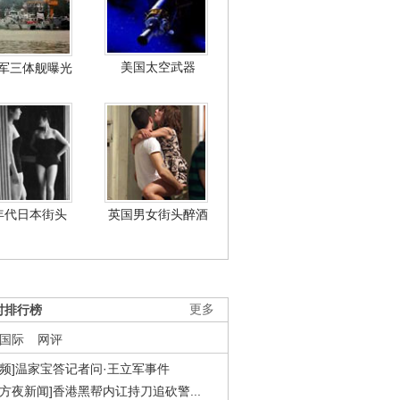
美国太空武器
军三体舰曝光
年代日本街头
英国男女街头醉酒
时排行榜
更多
国际
网评
视频]温家宝答记者问·王立军事件
东方夜新闻]香港黑帮内讧持刀追砍警...