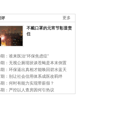
网评
更多
不戴口罩的元宵节彰显责
任
0期：谁来医治“环保焦虑症”
49期：无视公厕现状谈苍蝇是本末倒置
48期：环保逼出真相才能唤回碧水蓝天
47期：别让社会信用体系成医改羁绊
46期：何时有能力实现带薪假？
45期：严控以人查房因何引热议