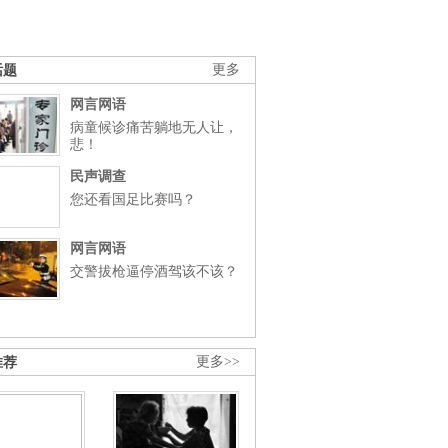
话题
更多
网言网语
病童候诊痛苦躺地无人让，
悲！
民声调查
您还看国足比赛吗？
网言网语
交警拔枪逼停酒驾该不该？
推荐
更多>>