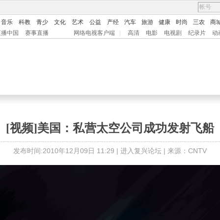
音乐
科教
青少
文化
艺术
公益
产经
汽车
旅游
健康
时尚
三农
商
直播中国
赛事直播
网络电视客户端
|
高清
电影
电视剧
纪录片
动
[视频]美国：私营太空公司成功发射飞船
发布时间:2010年12月09日 11:29 |
进入复兴论坛
| 来源：CNTV