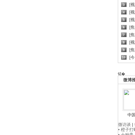
[
3
[
4
[
5
[
6
[焦
7
[
8
[
9
[
10
锘�
微博
中
微访谈
|
• 橙子
• 十种