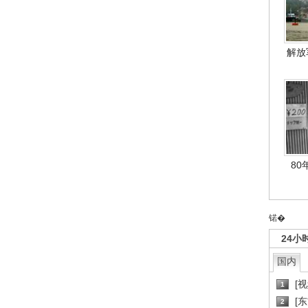
解放
80
锘�
24小
国内
[
1
[
2