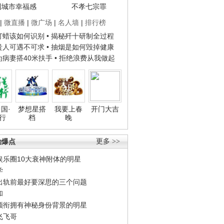
国城市幸福感
不孝七宗罪
|
微直播
|
微广场
|
名人墙
|
排行榜
子打蜡该如何识别
• 揭秘歼十研制全过程
种贵人可遇不可求
• 抽烟是如何毁掉健康
人为病妻搭40米扶手
• 拒绝浪费从我做起
国·
梦想星搭
我要上春
开门大吉
行
档
晚
劲爆点
更多 >>
娱乐圈10大衰神附体的明星
学
出轨前最好要深思的三个问题
和
领衔拥有神秘身份背景的明星
飞飞哥