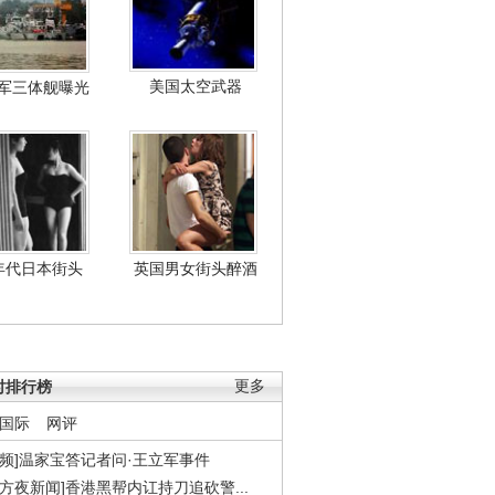
美国太空武器
军三体舰曝光
年代日本街头
英国男女街头醉酒
时排行榜
更多
国际
网评
视频]温家宝答记者问·王立军事件
东方夜新闻]香港黑帮内讧持刀追砍警...