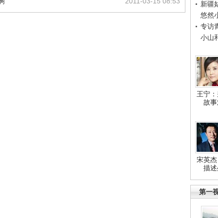
树
2011-03-15 08:53
新疆
悠然
专访
小山
王宁：
故事
宋英杰
描述
第一