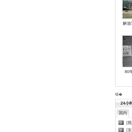
解放
80
锘�
24小
国内
[
1
[
2