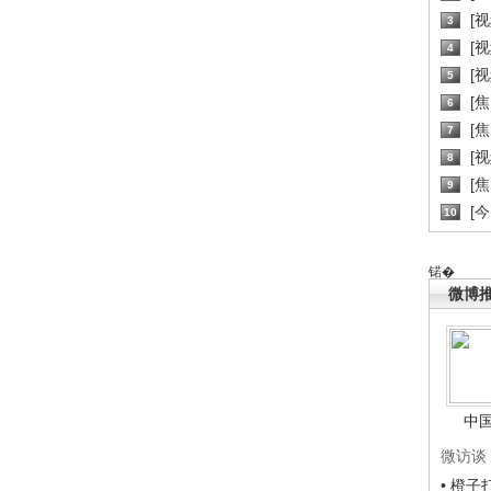
[
3
[
4
[
5
[
6
[焦
7
[
8
[
9
[
10
锘�
微博
中
微访谈
• 橙