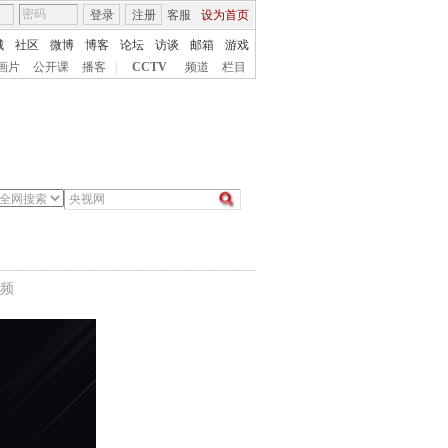
登录
注册
客服
设为首页
城
社区
微博
博客
论坛
访谈
邮箱
游戏
画片
公开课
播客
|
CCTV
频道
栏目
频