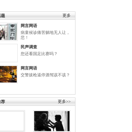
话题
更多
网言网语
病童候诊痛苦躺地无人让，
悲！
民声调查
您还看国足比赛吗？
网言网语
交警拔枪逼停酒驾该不该？
推荐
更多>>