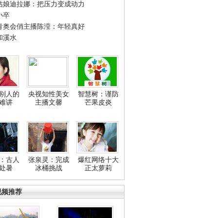
姑娘迪拉娜：把压力变成动力
小卒
青奥会俏主播陈滢：年轻真好
和溪水
别人的
央视知性美女
智慧树：谨防
难讲
主播文馨
芒果皮炎
：古人
张泉灵：完成
爆红网络十大
处暑
冰桶挑战
正太萝莉
视频推荐