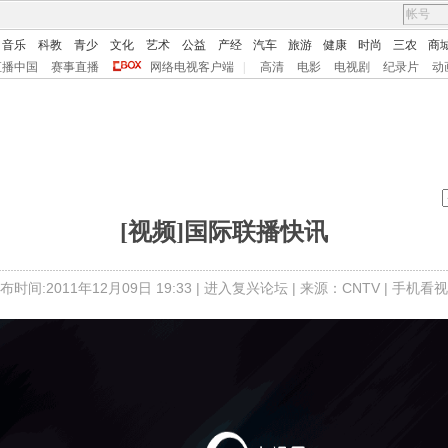
音乐
科教
青少
文化
艺术
公益
产经
汽车
旅游
健康
时尚
三农
商
直播中国
赛事直播
网络电视客户端
|
高清
电影
电视剧
纪录片
动
[视频]国际联播快讯
布时间:2011年12月09日 19:33 |
进入复兴论坛
| 来源：CNTV |
手机看视