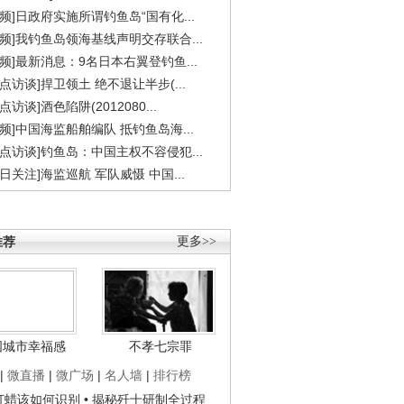
视频]日政府实施所谓钓鱼岛“国有化...
视频]我钓鱼岛领海基线声明交存联合...
视频]最新消息：9名日本右翼登钓鱼...
焦点访谈]捍卫领土 绝不退让半步(...
点访谈]酒色陷阱(2012080...
视频]中国海监船舶编队 抵钓鱼岛海...
焦点访谈]钓鱼岛：中国主权不容侵犯...
今日关注]海监巡航 军队威慑 中国...
推荐
更多>>
国城市幸福感
不孝七宗罪
|
微直播
|
微广场
|
名人墙
|
排行榜
子打蜡该如何识别
• 揭秘歼十研制全过程