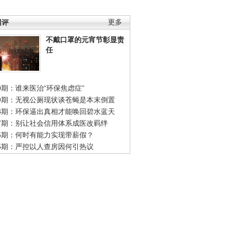
网评
更多
不戴口罩的元宵节彰显责
任
0期：谁来医治“环保焦虑症”
49期：无视公厕现状谈苍蝇是本末倒置
48期：环保逼出真相才能唤回碧水蓝天
47期：别让社会信用体系成医改羁绊
46期：何时有能力实现带薪假？
45期：严控以人查房因何引热议